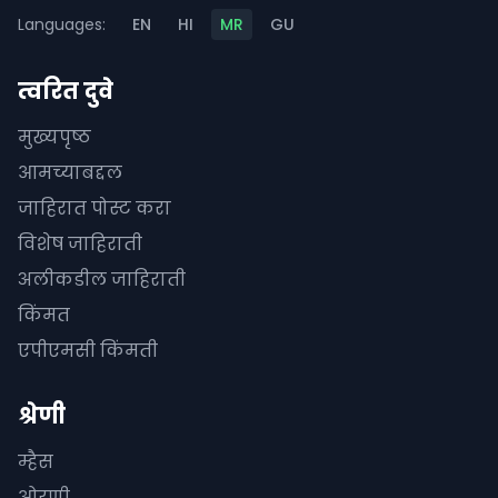
Languages:
EN
HI
MR
GU
त्वरित दुवे
मुख्यपृष्ठ
आमच्याबद्दल
जाहिरात पोस्ट करा
विशेष जाहिराती
अलीकडील जाहिराती
किंमत
एपीएमसी किंमती
श्रेणी
म्हैस
ओरणी