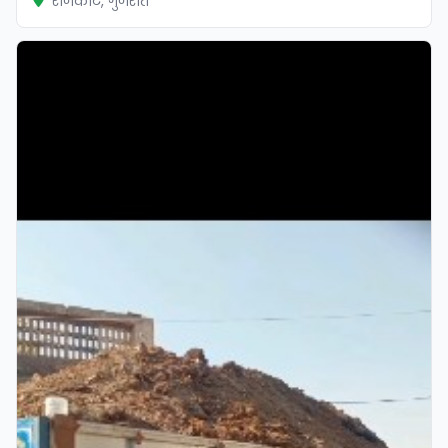
राजकोट, गुजरात