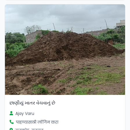
છાણીયું ખાતર વેચવાનું છે
Ajay Varu
पाहण्यासाठी लॉगिन करा