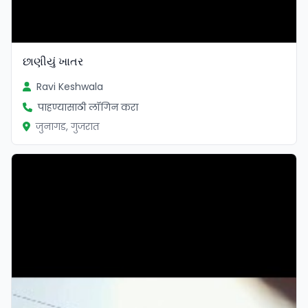
છાણીયું ખાતર
Ravi Keshwala
पाहण्यासाठी लॉगिन करा
जुनागड, गुजरात