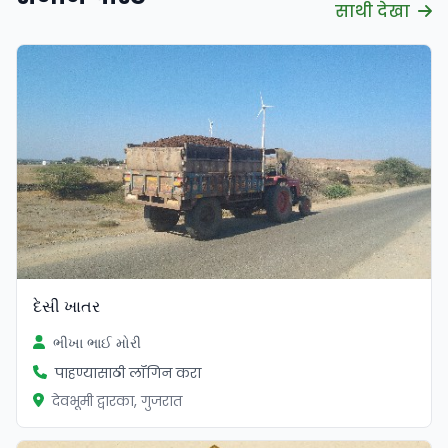
साथी देखा
દેસી ખાતર
ભીખા ભાઈ મોરી
पाहण्यासाठी लॉगिन करा
देवभूमी द्वारका, गुजरात