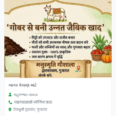
ખાતર વેચાણ માટે
રાહુલભાઇ વાયડા
पाहण्यासाठी लॉगिन करा
देवभूमी द्वारका, गुजरात