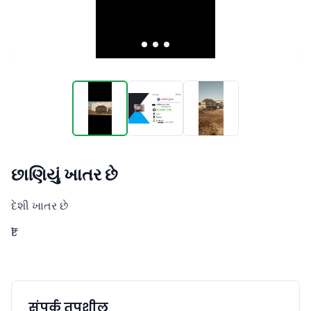
છાણિયું ખાતર છે
દેશી ખાતર છે
₹1
संपर्क तपशील