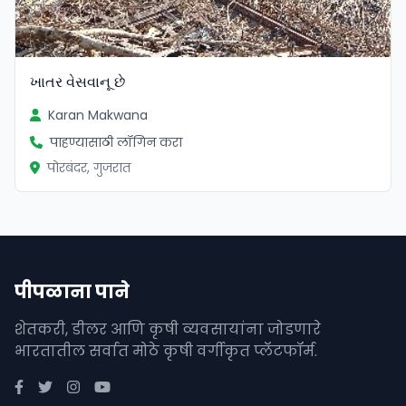
ખાતર વેસવાનૂ છે
Karan Makwana
पाहण्यासाठी लॉगिन करा
पोरबंदर, गुजरात
पीपळाना पाने
शेतकरी, डीलर आणि कृषी व्यवसायांना जोडणारे
भारतातील सर्वात मोठे कृषी वर्गीकृत प्लॅटफॉर्म.