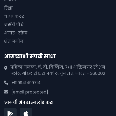
रिक्षा
चाफ कटर
नर्सरी पौधे
भंगार- स्क्रैप
शेत जमीन
आमच्याशी संपर्क साधा
पहिला मजला, चं. दी. बिल्डिंग, 7/11 भक्तिनगर स्टेशन
प्लॉट, गोंडल रोड, राजकोट, गुजरात, भारत - 360002
+919941499714
[email protected]
आमची अ‍ॅप डाउनलोड करा