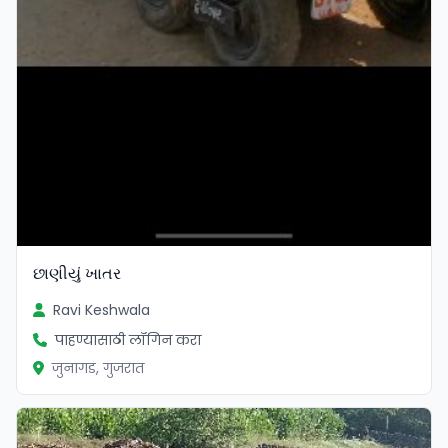
છાણીયું ખાતર
Ravi Keshwala
पाहण्यासाठी लॉगिन करा
जुनागड, गुजरात