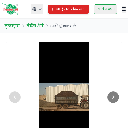
जाहिरात पोस्ट करा
लॉगिन करा
मुख्यपृष्ठ
सेंद्रिय शेती
છાણિયું ખાતર છે