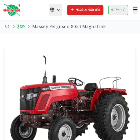
જાહેરાત પોસ્ટ કરો
લૉગિન કરો
ઘર
ટ્રેક્ટર
Massey Ferguson 8055 Magnatrak