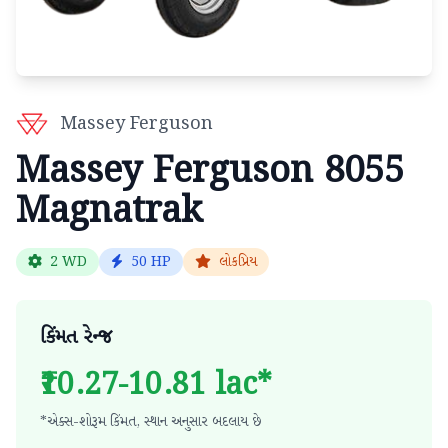
Massey Ferguson
Massey Ferguson 8055
Magnatrak
2 WD
50 HP
લોકપ્રિય
કિંમત રેન્જ
₹10.27-10.81 lac*
*એક્સ-શોરૂમ કિંમત, સ્થાન અનુસાર બદલાય છે