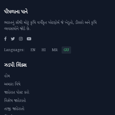
પીપળાના પાને
ભારતનું સૌથી મોટું કૃષિ વર્ગીકૃત પ્લેટફોર્મ જે ખેડૂતો, ડીલરો અને કૃષિ
વ્યવસાયોને જોડે છે.
Languages:
EN
HI
MR
GU
ઝડપી લિંક્સ
હોમ
અમારા વિષે
જાહેરાત પોસ્ટ કરો
વિશેષ જાહેરાતો
તાજી જાહેરાતો