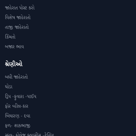
જાહેરાત પોસ્ટ કરો
વિશેષ જાહેરાતો
તાજી જાહેરાતો
કિંમતો
બજાર ભાવ
શ્રેણીઓ
બધી જાહેરાતો
ઘોડા
ડ્રિપ -ફુવારા -પાઈપ
ફોર વ્હીલ-કાર
બિયારણ - દવા
ફળ- શાકભાજી
સ્કૂલ- કોલેજ ક્લાસીસ -ટ્રેનિંગ