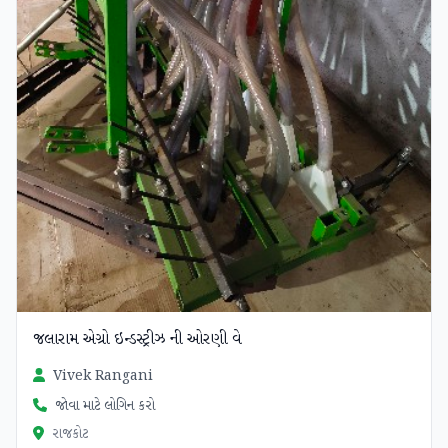
જલારામ એગ્રો ઇન્ડસ્ટ્રીઝ ની ઓરણી વે
Vivek Rangani
જોવા માટે લોગિન કરો
રાજકોટ