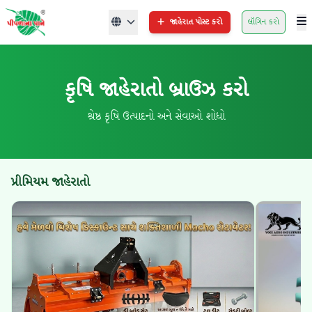
જાહેરાત પોસ્ટ કરો
લૉગિન કરો
કૃષિ જાહેરાતો બ્રાઉઝ કરો
શ્રેષ્ઠ કૃષિ ઉત્પાદનો અને સેવાઓ શોધો
પ્રીમિયમ જાહેરાતો