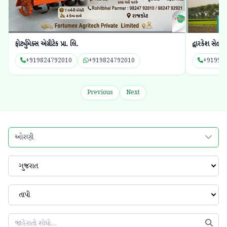
ફોર્ટ્યુમેક્સ એગ્રીટેક પ્રા. લિ.
દ્વારકેશ સેલ્સ
+919824792010
+919824792010
+91991
Previous
Next
ઓરણી
ગુજરાત
તાપી