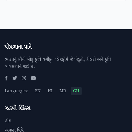
પીપળાના પાને
ભારતનું સૌથી મોટું કૃષિ વર્ગીકૃત પ્લેટફોર્મ જે ખેડૂતો, ડીલરો અને કૃષિ
વ્યવસાયોને જોડે છે.
Languages:
EN
HI
MR
GU
ઝડપી લિંક્સ
હોમ
અમારા વિષે