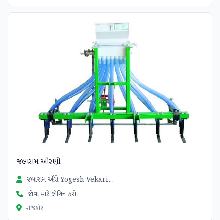
જલારામ ઓરણી
જલારામ ઍગ્રો Yogesh Vekariya
જોવા માટે લોગિન કરો
રાજકોટ