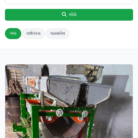
શોધો
બધા
તાજેતરના
ચકાસાયેલ