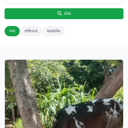
શોધો
બધા
તાજેતરના
ચકાસાયેલ