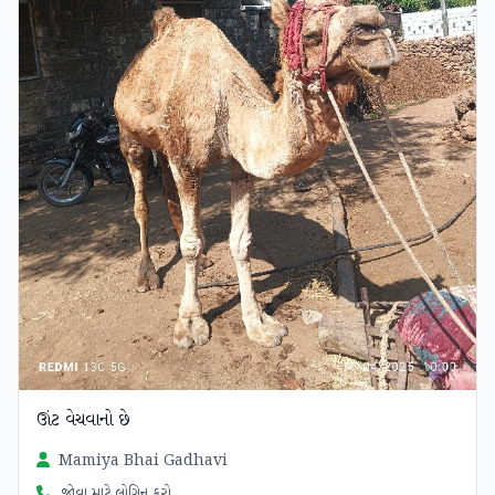
ઊંટ વેચવાનો છે
Mamiya Bhai Gadhavi
જોવા માટે લોગિન કરો