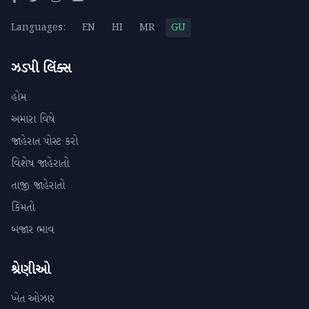
Languages:
EN
HI
MR
GU
ઝડપી લિંક્સ
હોમ
અમારા વિષે
જાહેરાત પોસ્ટ કરો
વિશેષ જાહેરાતો
તાજી જાહેરાતો
કિંમતો
બજાર ભાવ
શ્રેણીઓ
ખેત ઓઝાર