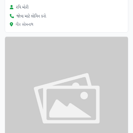
રવિ મોરી
જોવા માટે લોગિન કરો
ગીર સોમનાથ