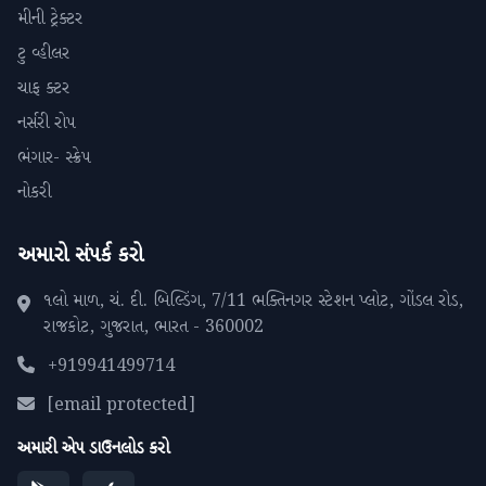
મીની ટ્રેક્ટર
ટુ વ્હીલર
ચાફ ક્ટર
નર્સરી રોપ
ભંગાર- સ્ક્રેપ
નોકરી
અમારો સંપર્ક કરો
૧લો માળ, ચં. દી. બિલ્ડિંગ, 7/11 ભક્તિનગર સ્ટેશન પ્લોટ, ગોંડલ રોડ,
રાજકોટ, ગુજરાત, ભારત - 360002
+919941499714
[email protected]
અમારી એપ ડાઉનલોડ કરો