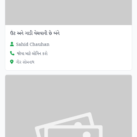
ઉંટ અને ગાડી વેચવાની છે બંને
Sahid Chauhan
જોવા માટે લોગિન કરો
ગીર સોમનાથ