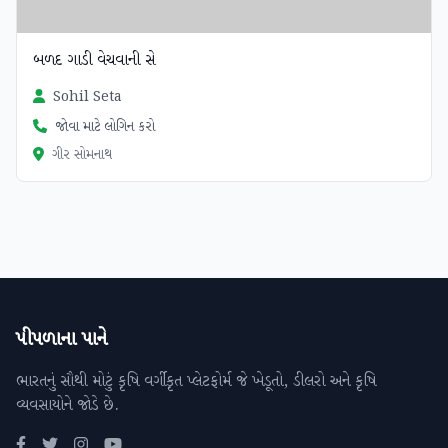
બળદ ગાડી વેચવાની સે
Sohil Seta
જોવા માટે લોગિન કરો
ગીર સોમનાથ
પીપળાના પાને
ભારતનું સૌથી મોટું કૃષિ વર્ગીકૃત પ્લેટફોર્મ જે ખેડૂતો, ડીલરો અને કૃષિ
વ્યવસાયોને જોડે છે.