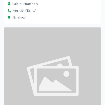
Sahid Chauhan
જોવા માટે લોગિન કરો
ગીર સોમનાથ