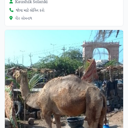
Kaushik Solanki
જોવા માટે લોગિન કરો
ગીર સોમનાથ