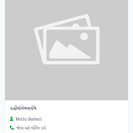
હાઢીયોવેષવાનોષે
Mulu Rabari
જોવા માટે લોગિન કરો