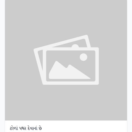
ટોળાં પથર દેવાનાં છે