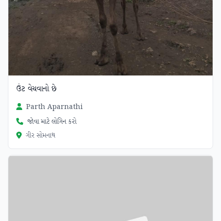
ઉંટ વેચવાનો છે
Parth Aparnathi
જોવા માટે લોગિન કરો
ગીર સોમનાથ