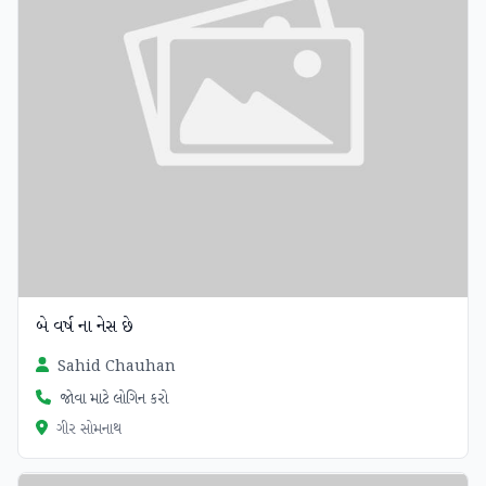
બે વર્ષ ના નેસ છે
Sahid Chauhan
જોવા માટે લોગિન કરો
ગીર સોમનાથ