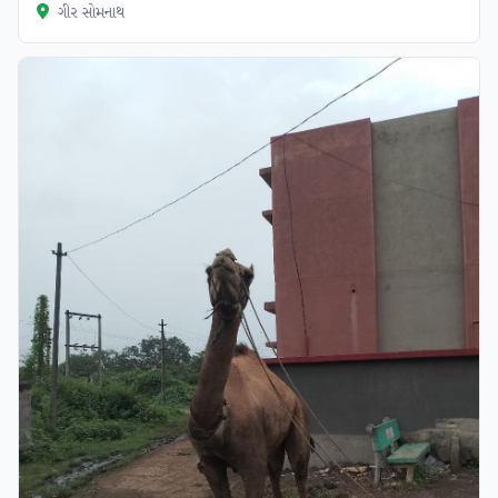
ગીર સોમનાથ