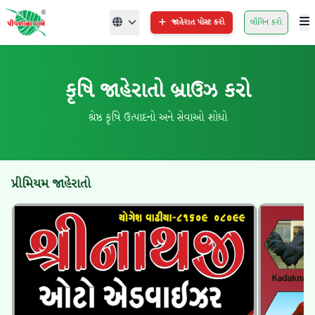
જાહેરાત પોસ્ટ કરો
લૉગિન કરો
કૃષિ જાહેરાતો બ્રાઉઝ કરો
શ્રેષ્ઠ કૃષિ ઉત્પાદનો અને સેવાઓ શોધો
પ્રીમિયમ જાહેરાતો