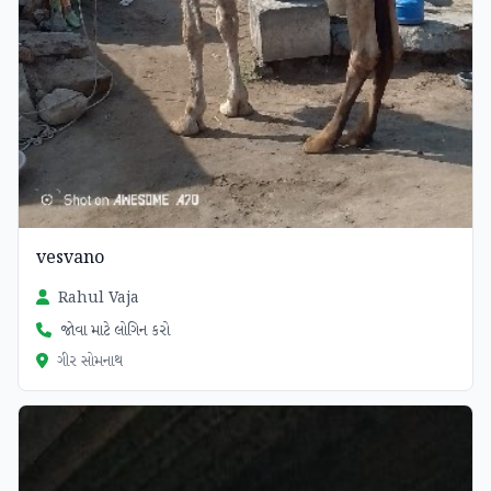
vesvano
Rahul Vaja
જોવા માટે લોગિન કરો
ગીર સોમનાથ