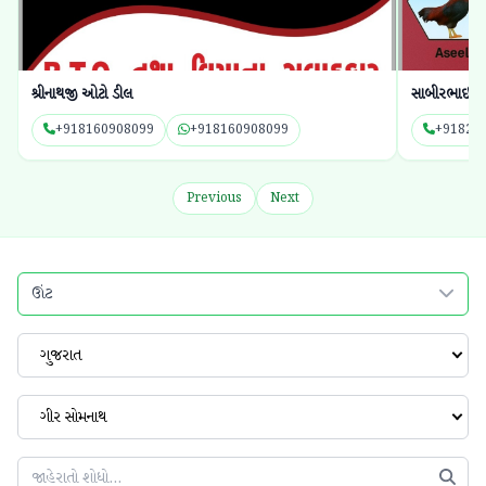
સાબીરભાઈ વાકોટ
આદેશ કાઉ મે
+918200118331
+918200118331
+91815
Previous
Next
ઊંટ
ગુજરાત
ગીર સોમનાથ