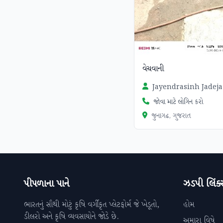
વેચવાની
Jayendrasinh Jadeja
જોવા માટે લોગિન કરો
જુનાગઢ, ગુજરાત
પીપળાના પાને
ઝડપી લિંક્
ભારતનું સૌથી મોટું કૃષિ વર્ગીકૃત પ્લેટફોર્મ જે ખેડૂતો,
હોમ
ડીલરો અને કૃષિ વ્યવસાયોને જોડે છે.
અમારા વિષે