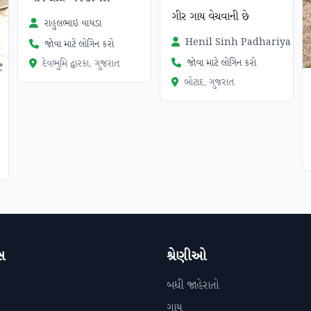
ગીર ગાય વેચવાની છે
રાહુલભાઇ વાયડા
Henil Sinh Padhariya
જોવા માટે લોગિન કરો
જોવા માટે લોગિન કરો
દેવભુમિ દ્વારકા, ગુજરાત
બોટાદ, ગુજરાત
સ
શ્રેણીઓ
બધી જાહેરાતો
ગાય