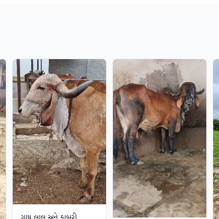
ગાય લાલ અને કાબરી