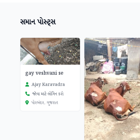
સમાન પોસ્ટ્સ
gay veshvani se
Ajay Karavadra
જોવા માટે લોગિન કરો
પોરબંદર, ગુજરાત