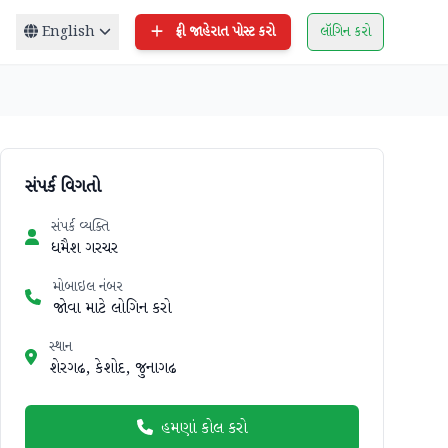
English
ફ્રી જાહેરાત પોસ્ટ કરો
લૉગિન કરો
સંપર્ક વિગતો
સંપર્ક વ્યક્તિ
ધમૈશ ગરચર
મોબાઇલ નંબર
જોવા માટે લોગિન કરો
સ્થાન
શેરગઢ, કેશોદ, જુનાગઢ
હમણાં કોલ કરો