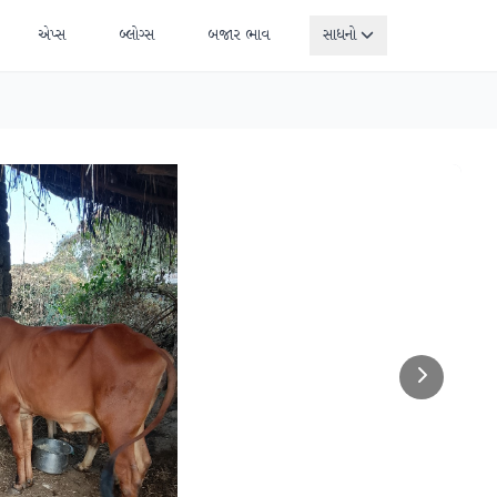
એપ્સ
બ્લોગ્સ
બજાર ભાવ
સાધનો