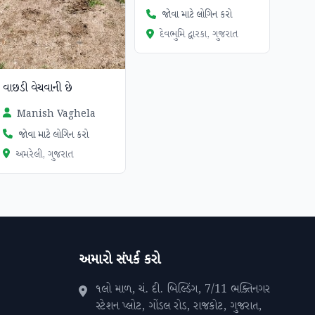
જોવા માટે લોગિન કરો
દેવભુમિ દ્વારકા, ગુજરાત
વાછડી વેચવાની છે
Manish Vaghela
જોવા માટે લોગિન કરો
અમરેલી, ગુજરાત
અમારો સંપર્ક કરો
૧લો માળ, ચં. દી. બિલ્ડિંગ, 7/11 ભક્તિનગર
સ્ટેશન પ્લોટ, ગોંડલ રોડ, રાજકોટ, ગુજરાત,