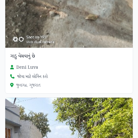
ગાડુ વેચવાનું છે
Deni Luva
જોવા માટે લોગિન કરો
જુનાગઢ, ગુજરાત