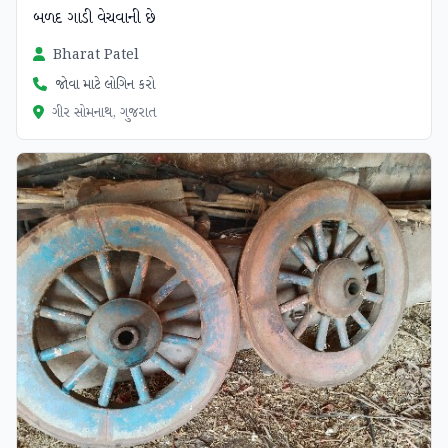
બળદ ગાડી વેચવાની છે
Bharat Patel
જોવા માટે લોગિન કરો
ગીર સોમનાથ, ગુજરાત