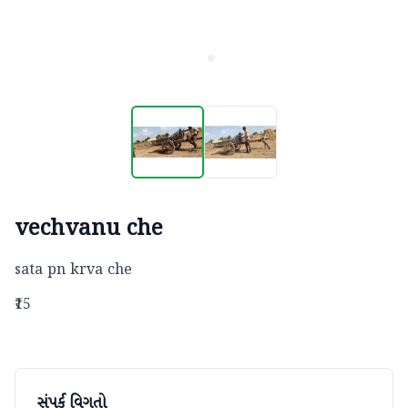
vechvanu che
sata pn krva che
₹15
સંપર્ક વિગતો