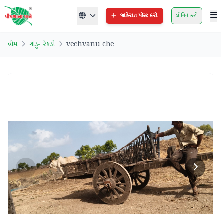
જાહેરાત પોસ્ટ કરો
લૉગિન કરો
હોમ
ગાડુ- રેકડો
vechvanu che