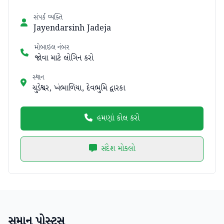
સંપર્ક વ્યક્તિ
Jayendarsinh Jadeja
મોબાઇલ નંબર
જોવા માટે લોગિન કરો
સ્થાન
ચુડેશ્વર, ખંભાળિયા, દેવભુમિ દ્વારકા
હમણાં કોલ કરો
સંદેશ મોકલો
સમાન પોસ્ટ્સ