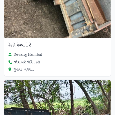
રેકડો વેચવાનો છે
Devang Humbal
જોવા માટે લોગિન કરો
જુનાગઢ, ગુજરાત