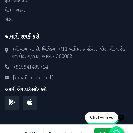
ફોર વ્હીલ-કાર
ઘેટા - બકરા
રીક્ષા
અમારો સંપર્ક કરો
૧લો માળ, ચં. દી. બિલ્ડિંગ, 7/11 ભક્તિનગર સ્ટેશન પ્લોટ, ગોંડલ રોડ,
રાજકોટ, ગુજરાત, ભારત - 360002
+919941499714
[email protected]
અમારી એપ ડાઉનલોડ કરો
Chat with us
© 2026 પીપળાના પાને. બધા અધિકારો સુરક્ષિત.