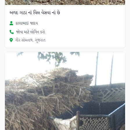
બળદ ગાડા નાં વિલ વેસવા નાં છે
કાળાભાઇ જાદવ
જોવા માટે લોગિન કરો
ગીર સોમનાથ, ગુજરાત