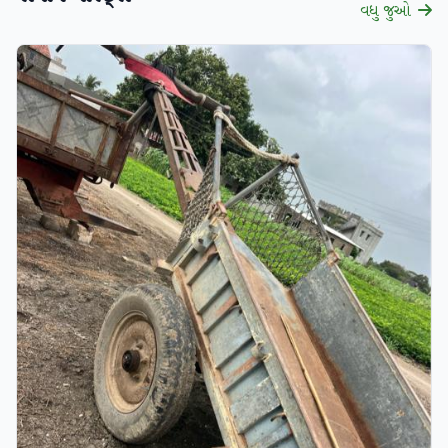
વધુ જુઓ