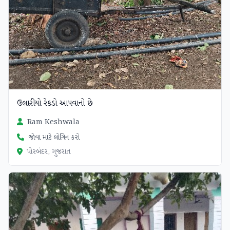
ઉલારીયો રેકડો આપવાનો છે
Ram Keshwala
જોવા માટે લોગિન કરો
પોરબંદર, ગુજરાત