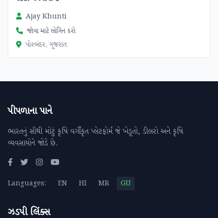
Ajay Khunti
જોવા માટે લોગિન કરો
પોરબંદર, ગુજરાત
પીપળાના પાને
ભારતનું સૌથી મોટું કૃષિ વર્ગીકૃત પ્લેટફોર્મ જે ખેડૂતો, ડીલરો અને કૃષિ
વ્યવસાયોને જોડે છે.
Languages:
EN
HI
MR
GU
ઝડપી લિંક્સ