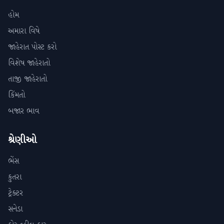
હોમ
અમારા વિષે
જાહેરાત પોસ્ટ કરો
વિશેષ જાહેરાતો
તાજી જાહેરાતો
કિંમતો
બજાર ભાવ
શ્રેણીઓ
ભેંસ
કુતરા
ટ્રેક્ટર
સનેડા