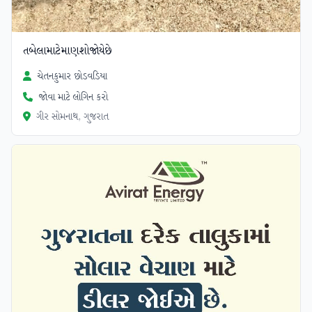
તબેલામાટેમાણશોજોયેછે
ચેતનકુમાર છોડવડિયા
જોવા માટે લોગિન કરો
ગીર સોમનાથ, ગુજરાત
ચકાસાયેલ