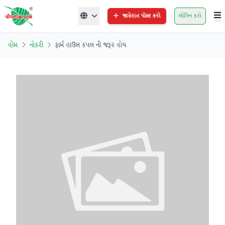
જાહેરાત પોસ્ટ કરો
લૉગિન કરો
હોમ
નોકરી
ફાર્મ હાઉસ કપલ ની જરૂર હોય