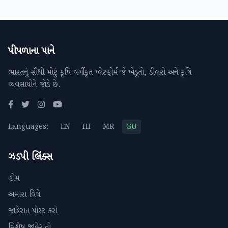
પીપળાના પાને
ભારતનું સૌથી મોટું કૃષિ વર્ગીકૃત પ્લેટફોર્મ જે ખેડૂતો, ડીલરો અને કૃષિ
વ્યવસાયોને જોડે છે.
Languages:
EN
HI
MR
GU
ઝડપી લિંક્સ
હોમ
અમારા વિષે
જાહેરાત પોસ્ટ કરો
વિશેષ જાહેરાતો