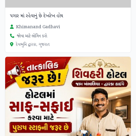
પગાર માં રહેવાનું છે દેખરેખ હોય
Khimanand Gadhavi
જોવા માટે લોગિન કરો
દેવભુમિ દ્વારકા, ગુજરાત