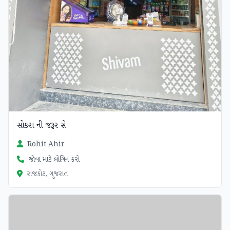
સોકરા ની જરૂર સે
Rohit Ahir
જોવા માટે લોગિન કરો
રાજકોટ, ગુજરાત