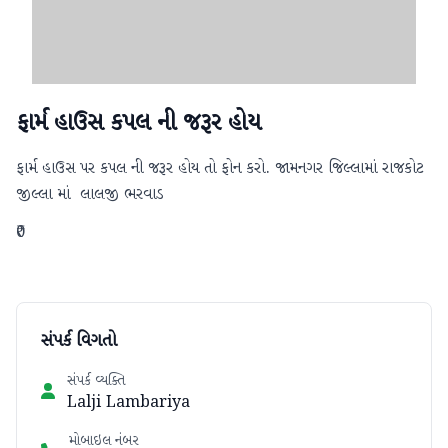
ફાર્મ હાઉસ કપલ ની જરૂર હોય
ફાર્મ હાઉસ પર કપલ ની જરૂર હોય તો ફોન કરો. જામનગર જિલ્લામાં રાજકોટ 
જીલ્લા માં  લાલજી ભરવાડ
₹0
સંપર્ક વિગતો
સંપર્ક વ્યક્તિ
Lalji Lambariya
મોબાઇલ નંબર