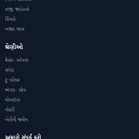
તાજી જાહેરાતો
કિંમતો
બજાર ભાવ
શ્રેણીઓ
થ્રેસર- ઓપનર
સનેડા
ટુ વ્હીલર
ભંગાર- સ્ક્રેપ
મોબાઇલ
નોકરી
ખેતીની જમીન
અમારો સંપર્ક કરો