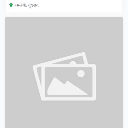
અમરેલી, ગુજરાત