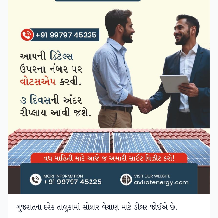
ગુજરાતના દરેક તાલુકામાં સોલાર વેચાણ માટે ડીલર જોઈએ છે.