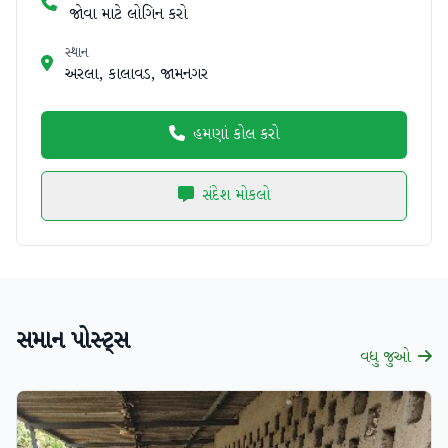
જોવા માટે લોગિન કરો
સ્થાન
અરલા, કાલાવડ, જામનગર
હમણાં કોલ કરો
સંદેશ મોકલો
સમાન પોસ્ટ્સ
વધુ જુઓ