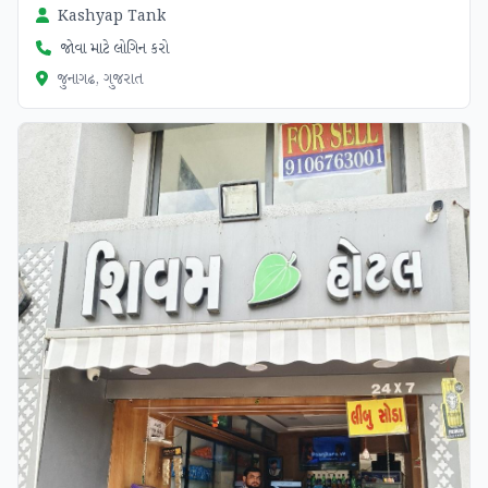
Kashyap Tank
જોવા માટે લોગિન કરો
જુનાગઢ, ગુજરાત