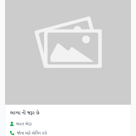
ભાગ્યા ની જરૂર છે
ભરત ભેડા
જોવા માટે લોગિન કરો