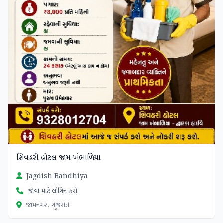
શિવહરી હોટલ જામ ખંભાળિયા
Jagdish Bandhiya
જોવા માટે લોગિન કરો
જામનગર, ગુજરાત