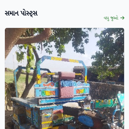
સમાન પોસ્ટ્સ
વધુ જુઓ