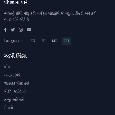
પીપળાના પાને
ભારતનું સૌથી મોટું કૃષિ વર્ગીકૃત પ્લેટફોર્મ જે ખેડૂતો, ડીલરો અને કૃષિ
વ્યવસાયોને જોડે છે.
Languages:
EN
HI
MR
GU
ઝડપી લિંક્સ
હોમ
અમારા વિષે
જાહેરાત પોસ્ટ કરો
વિશેષ જાહેરાતો
તાજી જાહેરાતો
કિંમતો