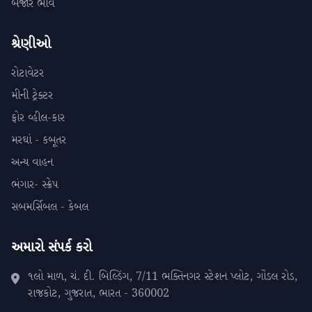
બજાર ભાવ
શ્રેણીઓ
રોટાવેટર
મીની ટ્રેક્ટર
ફોર વ્હીલ-કાર
મરઘાં - કબૂતર
અન્ય વાહન
ભંગાર- સ્ક્રેપ
સબમર્સિબલ - કેબલ
અમારો સંપર્ક કરો
૧લો માળ, ચં. દી. બિલ્ડિંગ, 7/11 ભક્તિનગર સ્ટેશન પ્લોટ, ગોંડલ રોડ,
રાજકોટ, ગુજરાત, ભારત - 360002