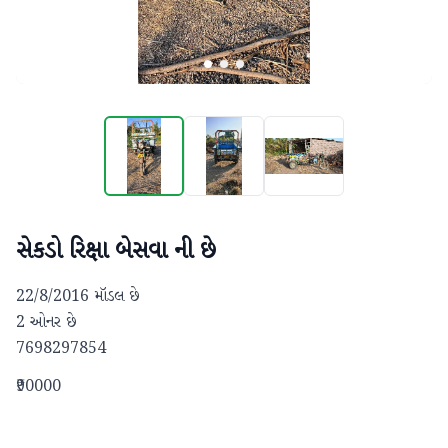
સેકડો રિક્ષા બેસવા ની છે
22/8/2016 મૉડલ છે

2 ઓનર છે 

7698297854
₹90000