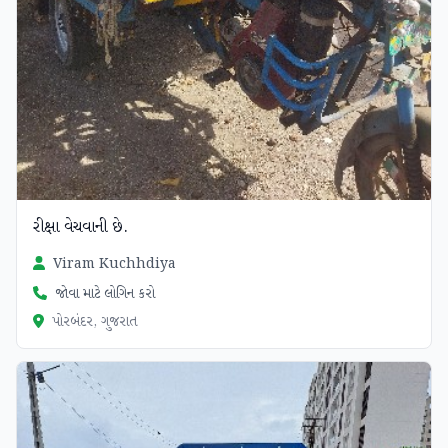
રીક્ષા વેચવાની છે.
Viram Kuchhdiya
જોવા માટે લોગિન કરો
પોરબંદર, ગુજરાત