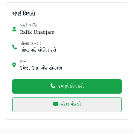
સંપર્ક વિગતો
સંપર્ક વ્યક્તિ
Rafik Unadjam
મોબાઇલ નંબર
જોવા માટે લોગિન કરો
સ્થાન
ઉમેજ, ઉના, ગીર સોમનાથ
હમણાં કોલ કરો
સંદેશ મોકલો