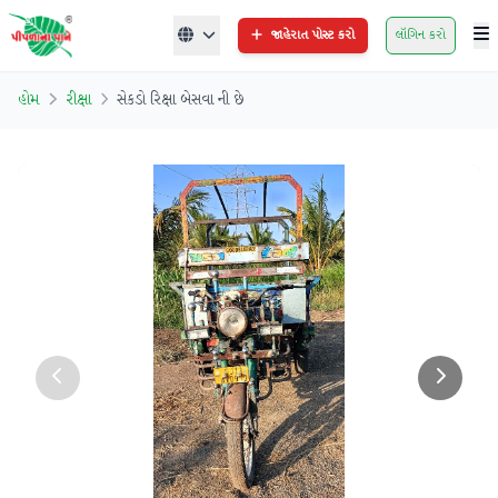
જાહેરાત પોસ્ટ કરો
લૉગિન કરો
હોમ
રીક્ષા
સેકડો રિક્ષા બેસવા ની છે