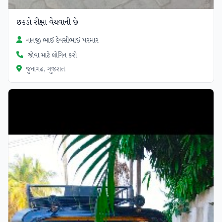
છકડો રીક્ષા વેચવાની છે
નાનજી ભાઈ દેવસીભાઈ પરમાર
જોવા માટે લોગિન કરો
જુનાગઢ, ગુજરાત