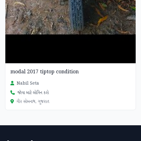
modal 2017 tiptop condition
Nabil Seta
જોવા માટે લોગિન કરો
ગીર સોમનાથ, ગુજરાત