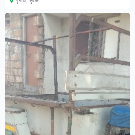
જુનાગઢ, ગુજરાત