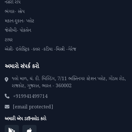
નર્સરી રોપ
ભંગાર- સ્ક્રેપ
મકાન-દુકાન- પ્લોટ
જેસીબી- પોકલેન
ટાયર
એસી- ઇલેક્ટ્રિક -કલર -કડિયા -મિસ્ત્રી -ગેરેજ
અમારો સંપર્ક કરો
૧લો માળ, ચં. દી. બિલ્ડિંગ, 7/11 ભક્તિનગર સ્ટેશન પ્લોટ, ગોંડલ રોડ,
રાજકોટ, ગુજરાત, ભારત - 360002
+919941499714
[email protected]
અમારી એપ ડાઉનલોડ કરો