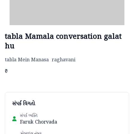
tabla Mamala conversation galat
hu
tabla Mein Manasa  raghavani
₹0
સંપર્ક વિગતો
સંપર્ક વ્યક્તિ
Faruk Chorvada
મોબાઇલ નંબર