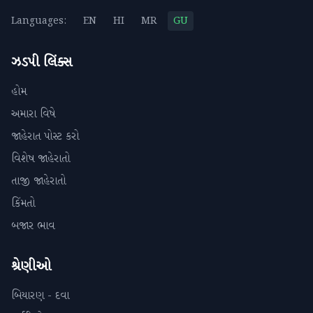
Languages:
EN
HI
MR
GU
ઝડપી લિંક્સ
હોમ
અમારા વિષે
જાહેરાત પોસ્ટ કરો
વિશેષ જાહેરાતો
તાજી જાહેરાતો
કિંમતો
બજાર ભાવ
શ્રેણીઓ
બિયારણ - દવા