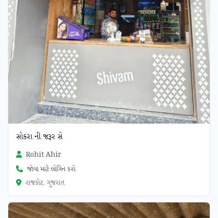
સોકરા ની જરૂર સે
Rohit Ahir
જોવા માટે લોગિન કરો
રાજકોટ, ગુજરાત