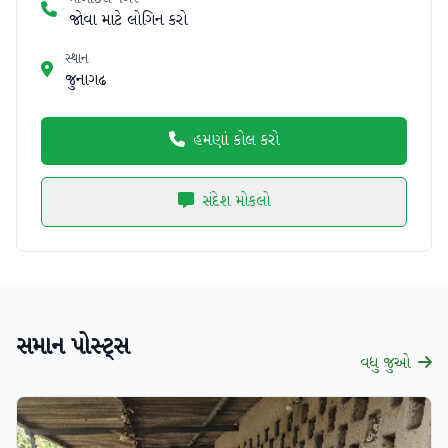
જોવા માટે લોગિન કરો
સ્થાન
જુનાગઢ
હમણાં કોલ કરો
સંદેશ મોકલો
સમાન પોસ્ટ્સ
વધુ જુઓ