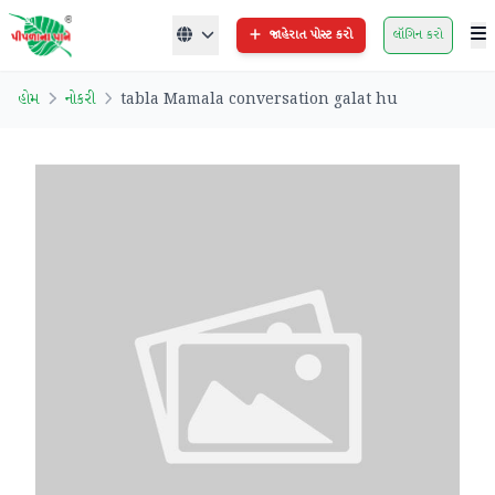
જાહેરાત પોસ્ટ કરો
લૉગિન કરો
હોમ
નોકરી
tabla Mamala conversation galat hu