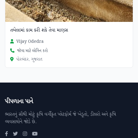
તબેલામાં કામ કરી શકે તેવા માણસ
Vijay Odedra
જોવા માટે લોગિન કરો
પોરબંદર, ગુજરાત
પીપળાના પાને
ભારતનું સૌથી મોટું કૃષિ વર્ગીકૃત પ્લેટફોર્મ જે ખેડૂતો, ડીલરો અને કૃષિ
વ્યવસાયોને જોડે છે.