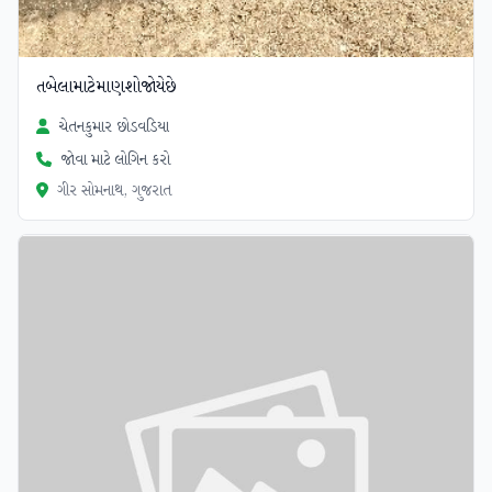
તબેલામાટેમાણશોજોયેછે
ચેતનકુમાર છોડવડિયા
જોવા માટે લોગિન કરો
ગીર સોમનાથ, ગુજરાત