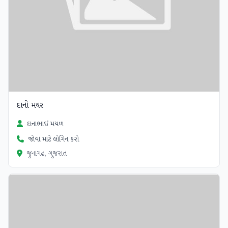
દાનો મયર
દાનાભાઈ મયળ
જોવા માટે લોગિન કરો
જુનાગઢ, ગુજરાત