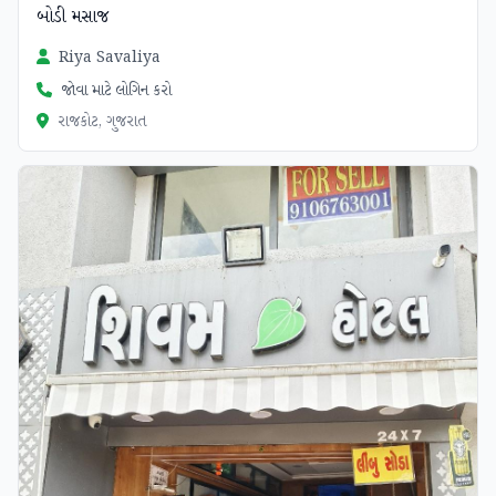
બોડી મસાજ
Riya Savaliya
જોવા માટે લોગિન કરો
રાજકોટ, ગુજરાત