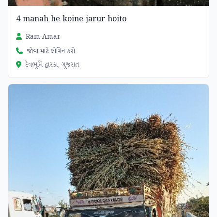
4 manah he koine jarur hoito
Ram Amar
જોવા માટે લોગિન કરો
દેવભુમિ દ્વારકા, ગુજરાત