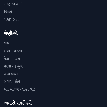
તાજી જાહેરાતો
કિંમતો
બજાર ભાવ
શ્રેણીઓ
ગાય
બળદ- ગોઢલા
ઘેટા - બકરા
મરઘાં - કબૂતર
અન્ય વાહન
ભંગાર- સ્ક્રેપ
ખેત ઓઝાર -વાહન ભાડે
અમારો સંપર્ક કરો