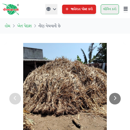
જાહેરાત પોસ્ટ કરો
લૉગિન કરો
હોમ
ખેત પેદાશ
નીણ વેચવાની છે