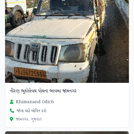
નીરણ ભૂકોલેવચ પોચના ભાવમા જામનગર
Khimanand Odich
જોવા માટે લોગિન કરો
જામનગર, ગુજરાત