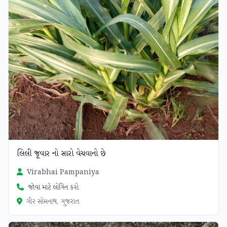
લિલી જૂવાર નો સારો વેચવાનો છે
Virabhai Pampaniya
જોવા માટે લોગિન કરો
ગીર સોમનાથ, ગુજરાત