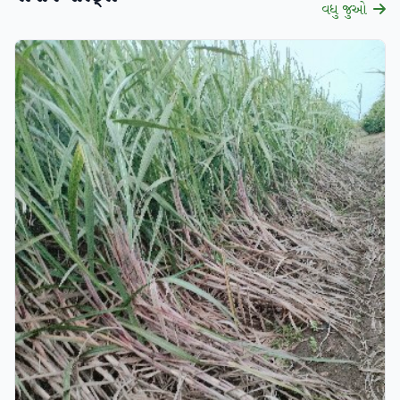
વધુ જુઓ