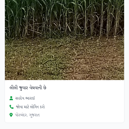
લીલી જુવાર વેચવાની છે
સહદેવ ભારાઈ
જોવા માટે લોગિન કરો
પોરબંદર, ગુજરાત