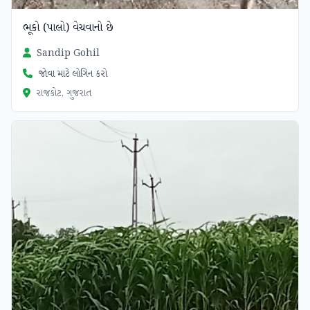
ભૂકો (પાલો) વેચવાનો છે
Sandip Gohil
જોવા માટે લોગિન કરો
રાજકોટ, ગુજરાત