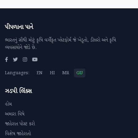
પીપળાના પાને
ભારતનું સૌથી મોટું કૃષિ વર્ગીકૃત પ્લેટફોર્મ જે ખેડૂતો, ડીલરો અને કૃષિ
વ્યવસાયોને જોડે છે.
Languages:
EN
HI
MR
GU
ઝડપી લિંક્સ
હોમ
અમારા વિષે
જાહેરાત પોસ્ટ કરો
વિશેષ જાહેરાતો