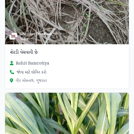
શેરડી વેચવાની છે
Rohit Bamrotiya
જોવા માટે લોગિન કરો
ગીર સોમનાથ, ગુજરાત