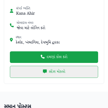
સંપર્ક વ્યક્તિ
Kana Ahir
મોબાઇલ નંબર
જોવા માટે લોગિન કરો
સ્થાન
કેશોદ, ખંભાળિયા, દેવભુમિ દ્વારકા
હમણાં કોલ કરો
સંદેશ મોકલો
સમાન પોસ્ટ્સ