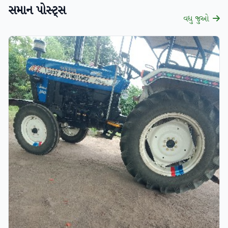
સમાન પોસ્ટ્સ
વધુ જુઓ