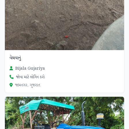
વેચવાનું
Bijala Gujariya
જોવા માટે લોગિન કરો
જામનગર, ગુજરાત
ચકાસાયેલ