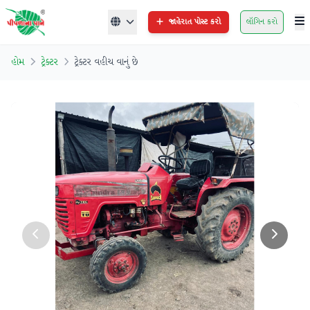
જાહેરાત પોસ્ટ કરો
લૉગિન કરો
હોમ
ટ્રેક્ટર
ટ્રેક્ટર વહીચ વાનું છે