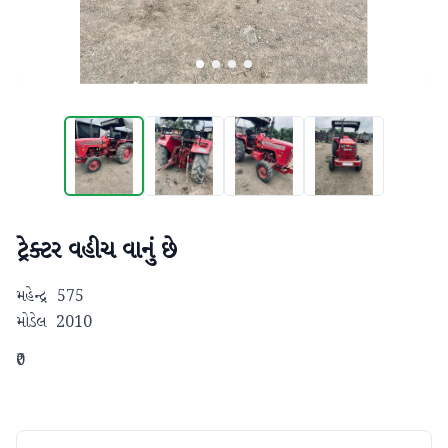
ટ્રેક્ટર વહીચ વાનું છે
મહેન્દ્ર  575 

મોડેલ  2010
₹0