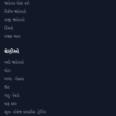
જાહેરાત પોસ્ટ કરો
વિશેષ જાહેરાતો
તાજી જાહેરાતો
કિંમતો
બજાર ભાવ
શ્રેણીઓ
બધી જાહેરાતો
ઘોડા
બળદ- ગોઢલા
ઊંટ
ગાડુ- રેકડો
ચાફ ક્ટર
સ્કૂલ- કોલેજ ક્લાસીસ -ટ્રેનિંગ