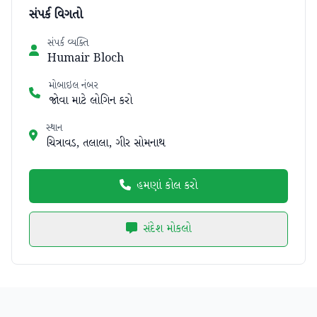
સંપર્ક વિગતો
સંપર્ક વ્યક્તિ
Humair Bloch
મોબાઇલ નંબર
જોવા માટે લોગિન કરો
સ્થાન
ચિત્રાવડ, તલાલા, ગીર સોમનાથ
હમણાં કોલ કરો
સંદેશ મોકલો