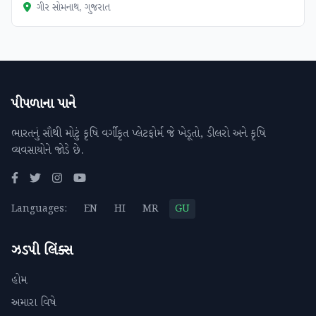
ગીર સોમનાથ, ગુજરાત
પીપળાના પાને
ભારતનું સૌથી મોટું કૃષિ વર્ગીકૃત પ્લેટફોર્મ જે ખેડૂતો, ડીલરો અને કૃષિ
વ્યવસાયોને જોડે છે.
Languages:
EN
HI
MR
GU
ઝડપી લિંક્સ
હોમ
અમારા વિષે