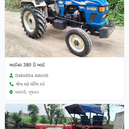
આઈસર 380 ડી આઈ
Dakubha Amreli
જોવા માટે લોગિન કરો
અમરેલી, ગુજરાત