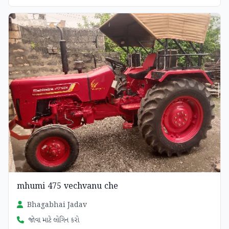
mhumi 475 vechvanu che
Bhagabhai Jadav
જોવા માટે લોગિન કરો