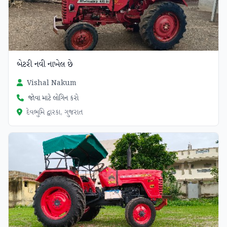
બેટરી નવી નાખેલ છે
Vishal Nakum
જોવા માટે લોગિન કરો
દેવભુમિ દ્વારકા, ગુજરાત
ચકાસાયેલ