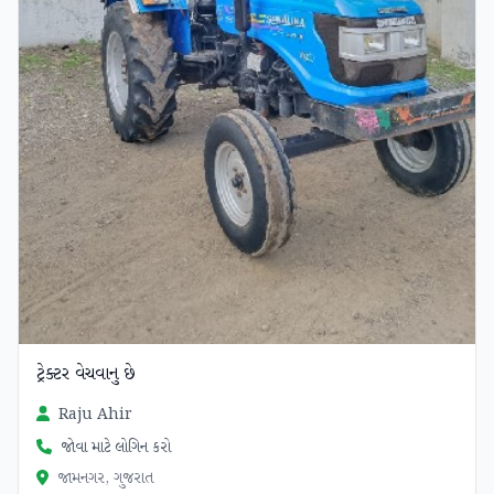
ટ્રેક્ટર વેચવાનુ છે
Raju Ahir
જોવા માટે લોગિન કરો
જામનગર, ગુજરાત