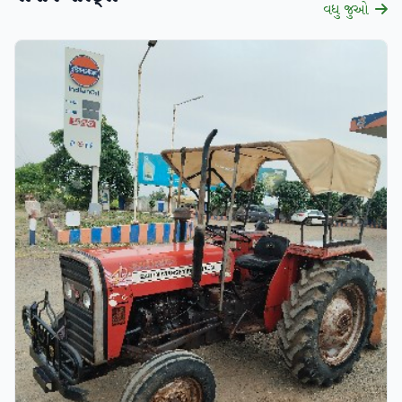
વધુ જુઓ