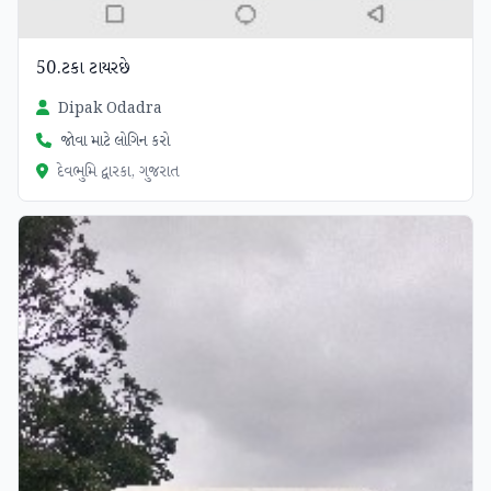
50.ટકા ટાયરછે
Dipak Odadra
જોવા માટે લોગિન કરો
દેવભુમિ દ્વારકા, ગુજરાત