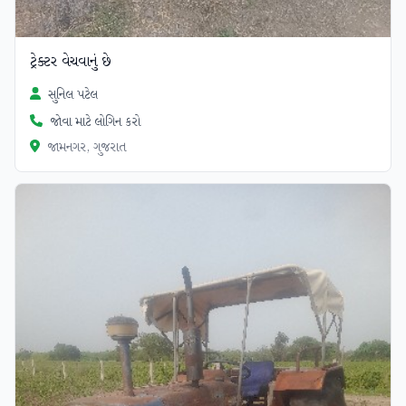
ટ્રેક્ટર વેચવાનું છે
સુનિલ પટેલ
જોવા માટે લોગિન કરો
જામનગર, ગુજરાત