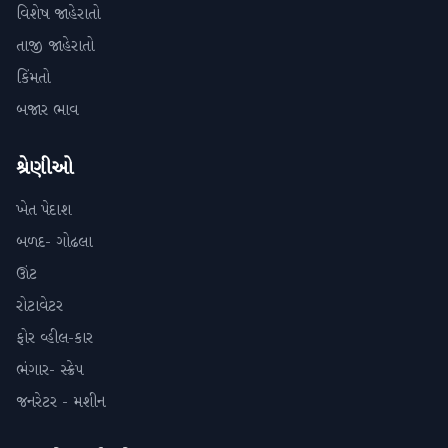
વિશેષ જાહેરાતો
તાજી જાહેરાતો
કિંમતો
બજાર ભાવ
શ્રેણીઓ
ખેત પેદાશ
બળદ- ગોઢલા
ઊંટ
રોટાવેટર
ફોર વ્હીલ-કાર
ભંગાર- સ્ક્રેપ
જનરેટર - મશીન