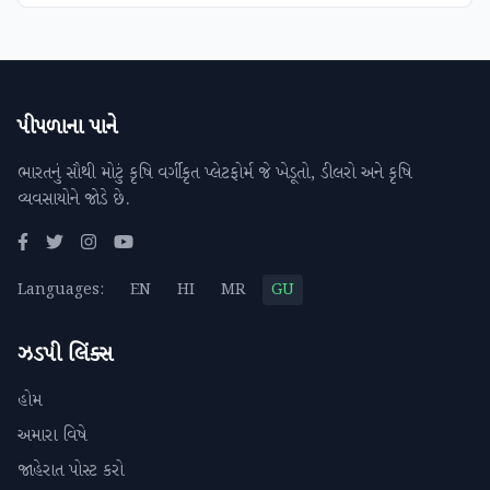
પીપળાના પાને
ભારતનું સૌથી મોટું કૃષિ વર્ગીકૃત પ્લેટફોર્મ જે ખેડૂતો, ડીલરો અને કૃષિ
વ્યવસાયોને જોડે છે.
Languages:
EN
HI
MR
GU
ઝડપી લિંક્સ
હોમ
અમારા વિષે
જાહેરાત પોસ્ટ કરો