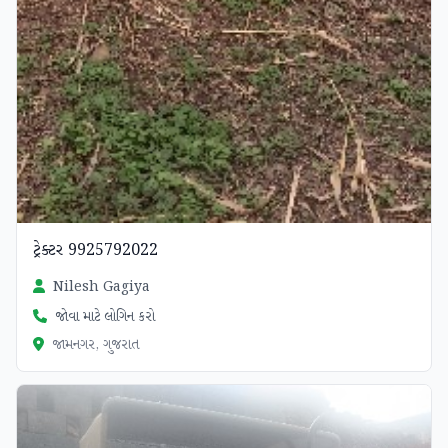
ટ્રેક્ટર 9925792022
Nilesh Gagiya
જોવા માટે લોગિન કરો
જામનગર, ગુજરાત