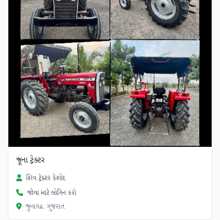
જૂના ટ્રેક્ટર
શિવ ટ્રેક્ટર કેશોદ
જોવા માટે લોગિન કરો
જુનાગઢ, ગુજરાત