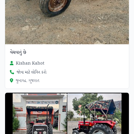
વેચવાનું છે
Kishan Kahot
જોવા માટે લોગિન કરો
જુનાગઢ, ગુજરાત
ચકાસાયેલ