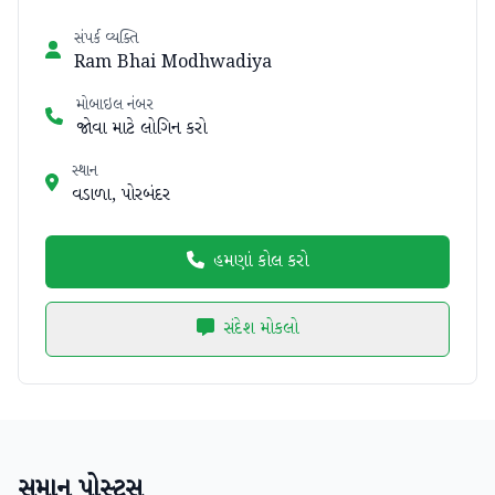
સંપર્ક વ્યક્તિ
Ram Bhai Modhwadiya
મોબાઇલ નંબર
જોવા માટે લોગિન કરો
સ્થાન
વડાળા, પોરબંદર
હમણાં કોલ કરો
સંદેશ મોકલો
સમાન પોસ્ટ્સ