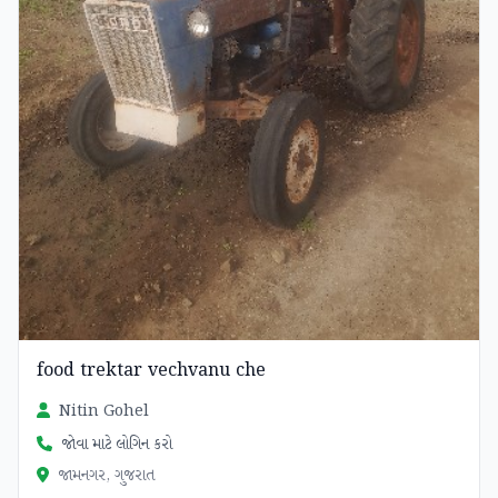
food trektar vechvanu che
Nitin Gohel
જોવા માટે લોગિન કરો
જામનગર, ગુજરાત