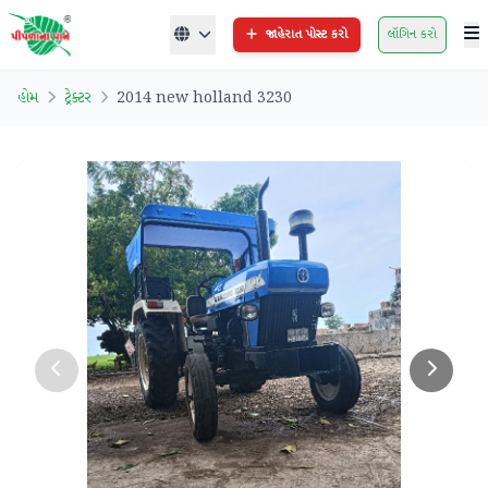
જાહેરાત પોસ્ટ કરો
લૉગિન કરો
હોમ
ટ્રેક્ટર
2014 new holland 3230