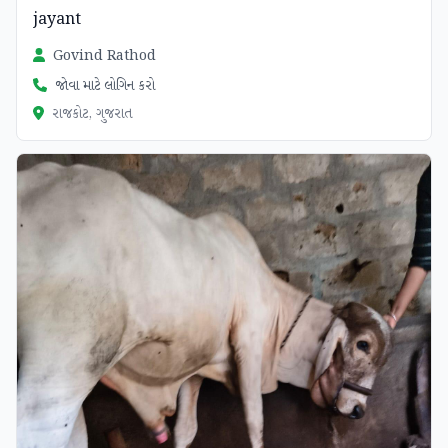
jayant
Govind Rathod
જોવા માટે લોગિન કરો
રાજકોટ, ગુજરાત
ચકાસાયેલ