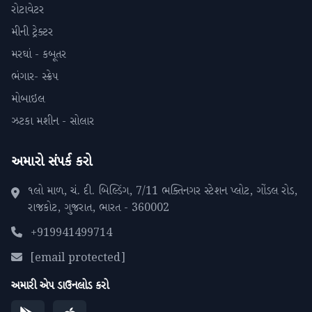
રોટાવેટર
મીની ટ્રેક્ટર
મરઘાં - કબૂતર
ભંગાર- સ્ક્રેપ
મોબાઇલ
ઝટકા મશીન - સોલાર
અમારો સંપર્ક કરો
૧લો માળ, ચં. દી. બિલ્ડિંગ, 7/11 ભક્તિનગર સ્ટેશન પ્લોટ, ગોંડલ રોડ,
રાજકોટ, ગુજરાત, ભારત - 360002
+919941499714
[email protected]
અમારી એપ ડાઉનલોડ કરો