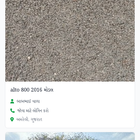
alto 800 2016 મોડલ
બાબભાઈ વાળા
જોવા માટે લોગિન કરો
અમરેલી, ગુજરાત
ચકાસાયેલ