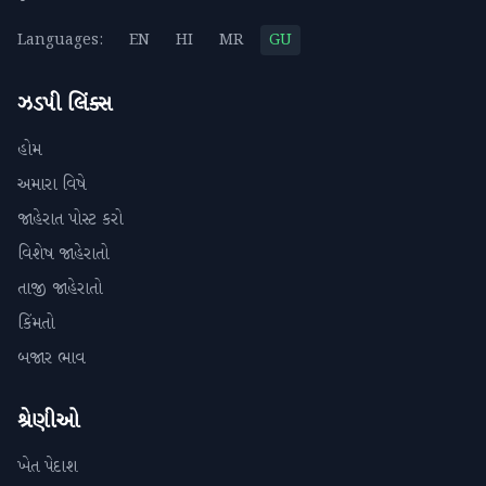
Languages:
EN
HI
MR
GU
ઝડપી લિંક્સ
હોમ
અમારા વિષે
જાહેરાત પોસ્ટ કરો
વિશેષ જાહેરાતો
તાજી જાહેરાતો
કિંમતો
બજાર ભાવ
શ્રેણીઓ
ખેત પેદાશ