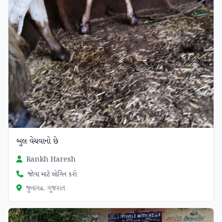
બુલ વેચવાનો છે
Rankh Haresh
જોવા માટે લોગિન કરો
જુનાગઢ, ગુજરાત
ચકાસાયેલ