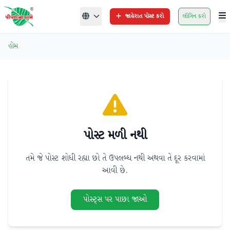
જાહેરાત પોસ્ટ કરો
લૉગિન કરો
હોમ
પોસ્ટ મળી નથી
તમે જે પોસ્ટ શોધી રહ્યા છો તે ઉપલબ્ધ નથી અથવા તે દૂર કરવામાં
આવી છે.
પોસ્ટ્સ પર પાછા જાઓ