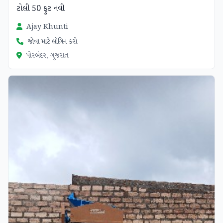
ટોલી 50 ફુટ નવી
Ajay Khunti
જોવા માટે લોગિન કરો
પોરબંદર, ગુજરાત
ચકાસાયેલ