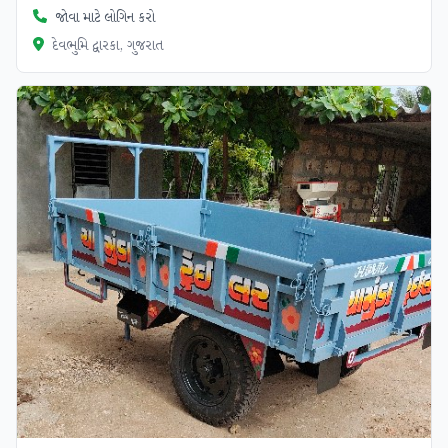
જોવા માટે લોગિન કરો
દેવભુમિ દ્વારકા, ગુજરાત
ચકાસાયેલ