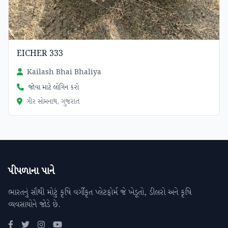
EICHER 333
Kailash Bhai Bhaliya
જોવા માટે લોગિન કરો
ગીર સોમનાથ, ગુજરાત
પીપળાના પાને
ભારતનું સૌથી મોટું કૃષિ વર્ગીકૃત પ્લેટફોર્મ જે ખેડૂતો, ડીલરો અને કૃષિ
વ્યવસાયોને જોડે છે.