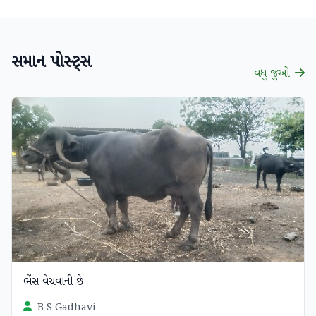
સમાન પોસ્ટ્સ
વધુ જુઓ
ચકાસાયેલ
ભેંસ વેચવાની છે
B S Gadhavi