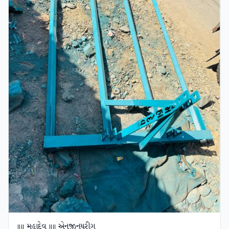
॥॥ મહાદેવ ॥॥ એનજીનયરીગ