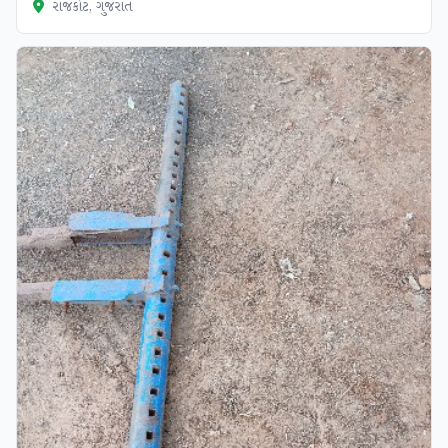
રાજકોટ, ગુજરાત