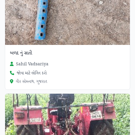
બળદ નું સાતી
Sahil Vadsariya
જોવા માટે લોગિન કરો
ગીર સોમનાથ, ગુજરાત