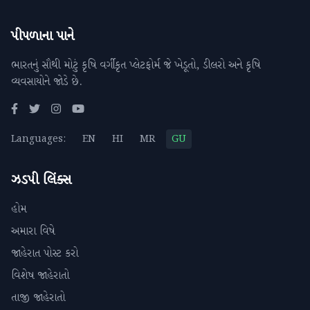
પીપળાના પાને
ભારતનું સૌથી મોટું કૃષિ વર્ગીકૃત પ્લેટફોર્મ જે ખેડૂતો, ડીલરો અને કૃષિ
વ્યવસાયોને જોડે છે.
Languages:
EN
HI
MR
GU
ઝડપી લિંક્સ
હોમ
અમારા વિષે
જાહેરાત પોસ્ટ કરો
વિશેષ જાહેરાતો
તાજી જાહેરાતો