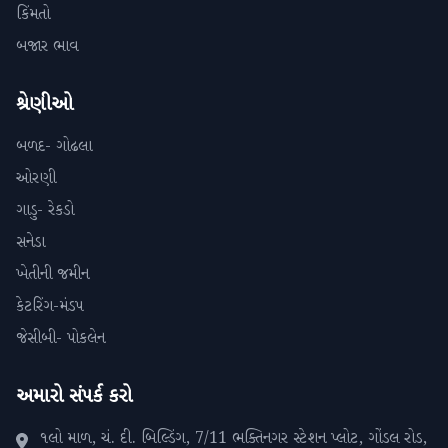
કિંમતો
બજાર ભાવ
શ્રેણીઓ
બળદ- ગોઢલા
ઓરણી
ગાડુ- રેકડો
સનેડા
ખેતીની જમીન
કેટરિંગ-મંડપ
જેસીબી- પોકલેન
અમારો સંપર્ક કરો
૧લો માળ, ચં. દી. બિલ્ડિંગ, 7/11 ભક્તિનગર સ્ટેશન પ્લોટ, ગોંડલ રોડ,