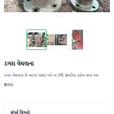
ડગરા વેચવાના
ડગરા વેચવાના છે આગડ પાછડ બને ના 3થી 4મહીના હાકેલ સાવ નવા
₹9000
સંપર્ક વિગતો