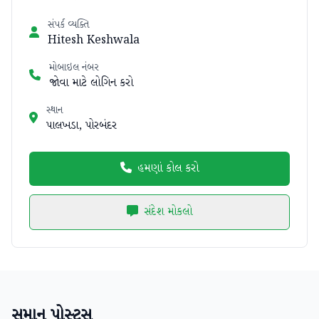
સંપર્ક વ્યક્તિ
Hitesh Keshwala
મોબાઇલ નંબર
જોવા માટે લોગિન કરો
સ્થાન
પાલખડા, પોરબંદર
હમણાં કોલ કરો
સંદેશ મોકલો
સમાન પોસ્ટ્સ