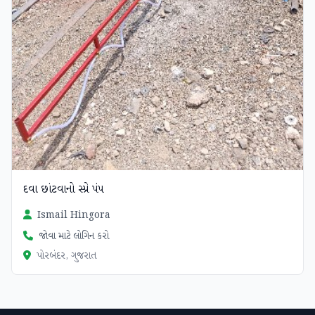
દવા છાંટવાનો સ્પ્રે પંપ
Ismail Hingora
જોવા માટે લોગિન કરો
પોરબંદર, ગુજરાત