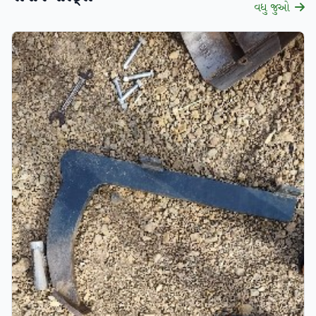
વધુ જુઓ