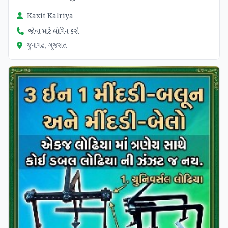
Kaxit Kalriya
જોવા માટે લોગિન કરો
જુનાગઢ, ગુજરાત
ચકાસાયેલ