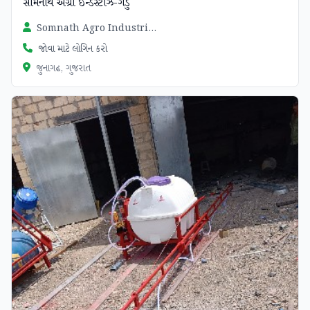
સોમનાથ એગ્રો ઇન્ડસ્ટીઝ-ગડુ
Somnath Agro Industries Divyesh Parmar
જોવા માટે લોગિન કરો
જુનાગઢ, ગુજરાત
ચકાસાયેલ