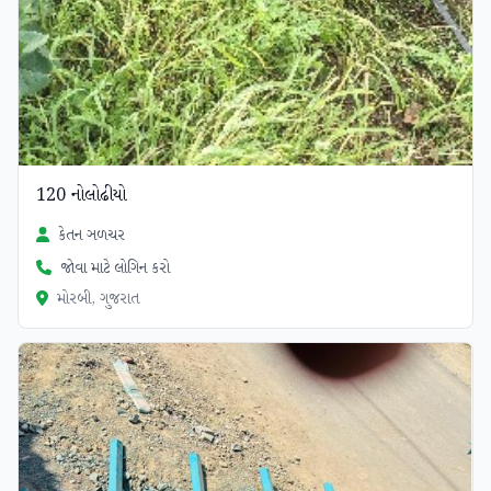
120 નોલોઢીયો
કેતન ઞળચર
જોવા માટે લોગિન કરો
મોરબી, ગુજરાત
ચકાસાયેલ