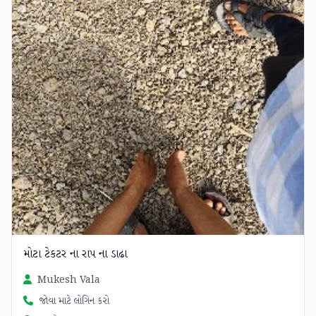
મોટા ટેકટર ના રાપ ના ડાઢા
Mukesh Vala
જોવા માટે લોગિન કરો