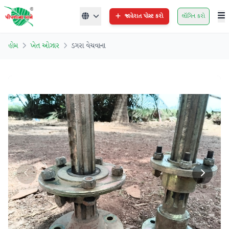
જાહેરાત પોસ્ટ કરો
લૉગિન કરો
હોમ
ખેત ઓઝાર
ડગરા વેચવાના