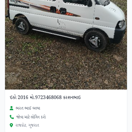
ઇકો 2016 મો.9723468068 કરશનભાઇ
ભરત ભાઈ બલ્યા
જોવા માટે લોગિન કરો
રાજકોટ, ગુજરાત