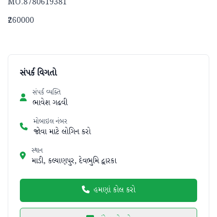
MO.8780619381
₹260000
સંપર્ક વિગતો
સંપર્ક વ્યક્તિ
ભાવેશ ગઢવી
મોબાઇલ નંબર
જોવા માટે લોગિન કરો
સ્થાન
માડી, કલ્યાણપુર, દેવભુમિ દ્વારકા
હમણાં કોલ કરો