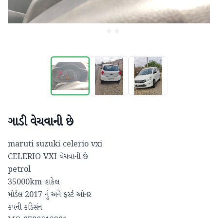
ગાડી વેચવાની છે
maruti suzuki celerio vxi

CELERIO VXI વેચવાની છે 

petrol 

35000km હાકેલ 

મોડેલ 2017 નું અને ફર્સ્ટ ઓનર

કંપની કડિસંન
