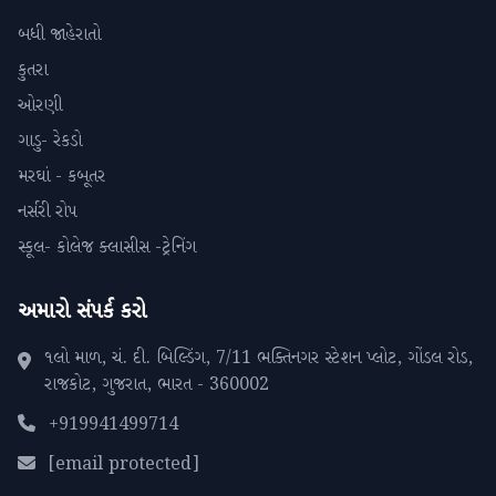
બધી જાહેરાતો
કુતરા
ઓરણી
ગાડુ- રેકડો
મરઘાં - કબૂતર
નર્સરી રોપ
સ્કૂલ- કોલેજ ક્લાસીસ -ટ્રેનિંગ
અમારો સંપર્ક કરો
૧લો માળ, ચં. દી. બિલ્ડિંગ, 7/11 ભક્તિનગર સ્ટેશન પ્લોટ, ગોંડલ રોડ,
રાજકોટ, ગુજરાત, ભારત - 360002
+919941499714
[email protected]