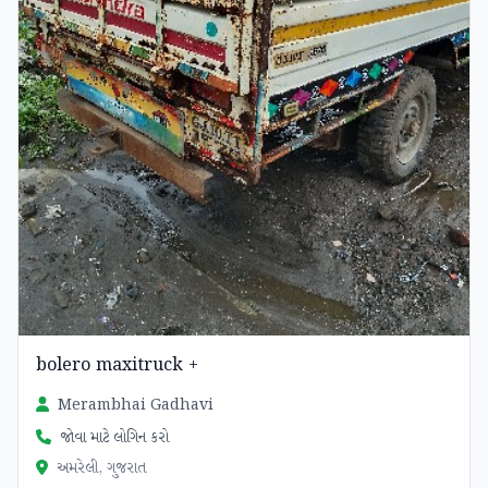
bolero maxitruck +
Merambhai Gadhavi
જોવા માટે લોગિન કરો
અમરેલી, ગુજરાત