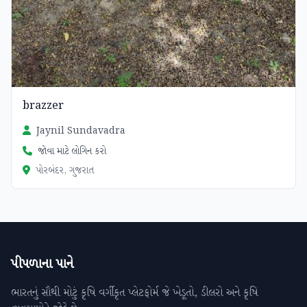
brazzer
Jaynil Sundavadra
જોવા માટે લોગિન કરો
પોરબંદર, ગુજરાત
પીપળાના પાને
ભારતનું સૌથી મોટું કૃષિ વર્ગીકૃત પ્લેટફોર્મ જે ખેડૂતો, ડીલરો અને કૃષિ