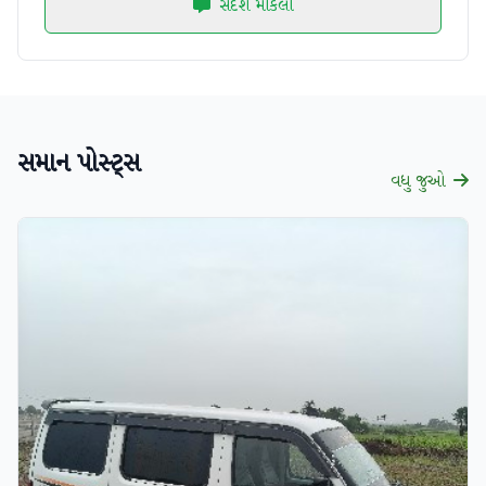
સંદેશ મોકલો
સમાન પોસ્ટ્સ
વધુ જુઓ