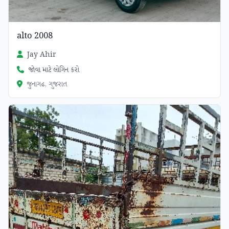
alto 2008
Jay Ahir
જોવા માટે લોગિન કરો
જુનાગઢ, ગુજરાત