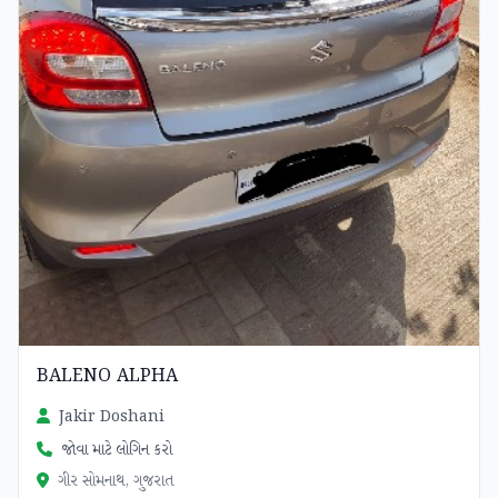
BALENO ALPHA
Jakir Doshani
જોવા માટે લોગિન કરો
ગીર સોમનાથ, ગુજરાત