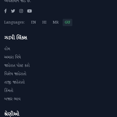
વ્યવસાયોને જોડે છે.
Languages:
EN
HI
MR
GU
ઝડપી લિંક્સ
હોમ
અમારા વિષે
જાહેરાત પોસ્ટ કરો
વિશેષ જાહેરાતો
તાજી જાહેરાતો
કિંમતો
બજાર ભાવ
શ્રેણીઓ