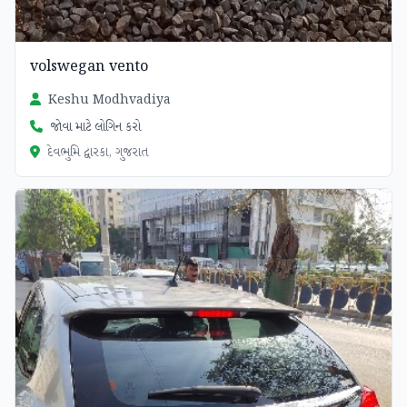
volswegan vento
Keshu Modhvadiya
જોવા માટે લોગિન કરો
દેવભુમિ દ્વારકા, ગુજરાત