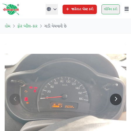
જાહેરાત પોસ્ટ કરો
લૉગિન કરો
હોમ
ફોર વ્હીલ-કાર
ગાડી વેચવાની છે