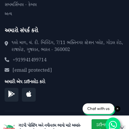
સબમર્સિબલ - કેબલ
અન્ય
અમારો સંપર્ક કરો
૧લો માળ, ચં. દી. બિલ્ડિંગ, 7/11 ભક્તિનગર સ્ટેશન પ્લોટ, ગોંડલ રોડ,
રાજકોટ, ગુજરાત, ભારત - 360002
+919941499714
[email protected]
અમારી એપ ડાઉનલોડ કરો
Chat with us
© 2026 પીપળાના પાને. બધા અધિકારો સુરક્ષિત.
ડાઉનલોડ
ઝડપી પોસ્ટિંગ અને નવીનતમ ભાવો માટે અમારું