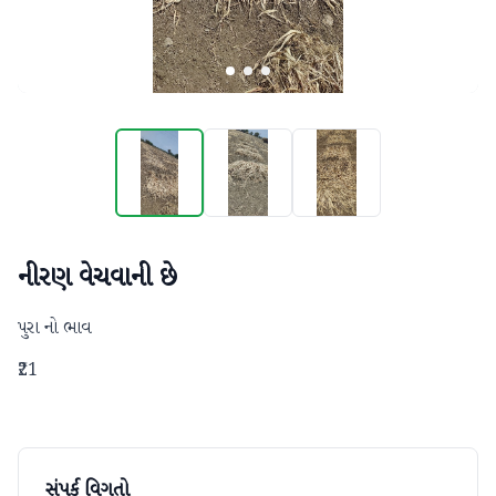
નીરણ વેચવાની છે
પુરા નો ભાવ
₹21
સંપર્ક વિગતો