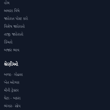
હોમ
અમારા વિષે
જાહેરાત પોસ્ટ કરો
વિશેષ જાહેરાતો
તાજી જાહેરાતો
કિંમતો
બજાર ભાવ
શ્રેણીઓ
બળદ- ગોઢલા
ખેત ઓઝાર
મીની ટ્રેક્ટર
ઘેટા - બકરા
ભંગાર- સ્ક્રેપ