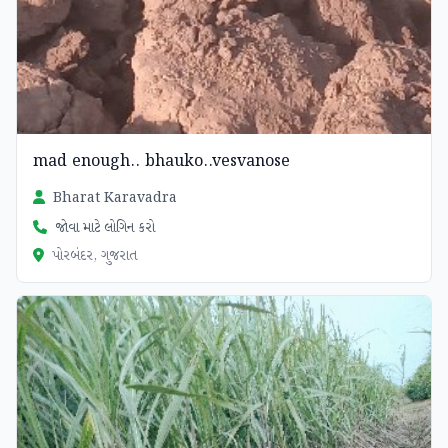
mad enough.. bhauko..vesvanose
Bharat Karavadra
જોવા માટે લોગિન કરો
પોરબંદર, ગુજરાત