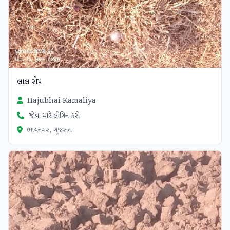
લાલ રોપ
Hajubhai Kamaliya
જોવા માટે લોગિન કરો
ભાવનગર, ગુજરાત