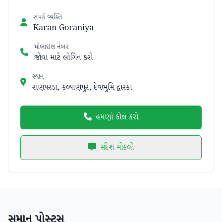
સંપર્ક વ્યક્તિ
Karan Goraniya
મોબાઇલ નંબર
જોવા માટે લોગિન કરો
સ્થાન
રાણપરડા, કલ્યાણપુર, દેવભુમિ દ્વારકા
હમણાં કોલ કરો
સંદેશ મોકલો
સમાન પોસ્ટ્સ