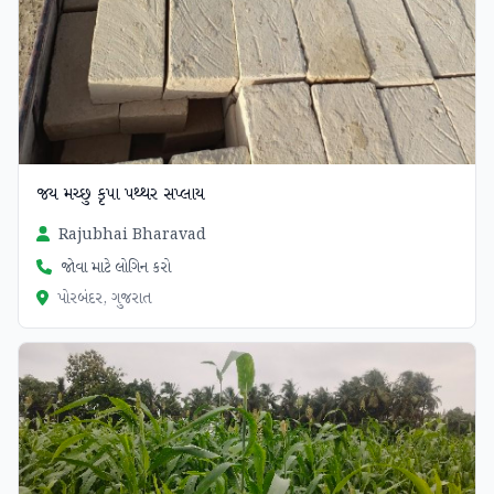
જય મચ્છુ કૃપા પથ્થર સપ્લાય
Rajubhai Bharavad
જોવા માટે લોગિન કરો
પોરબંદર, ગુજરાત