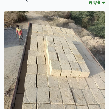
વધુ જુઓ
ચકાસાયેલ