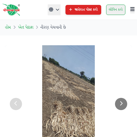
જાહેરાત પોસ્ટ કરો
લૉગિન કરો
હોમ
ખેત પેદાશ
નીરણ વેચવાની છે