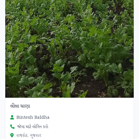
લીલા ધાણા
Bintesh Baldha
જોવા માટે લોગિન કરો
રાજકોટ, ગુજરાત