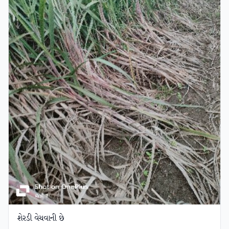
શેરડી વેચવાની છે