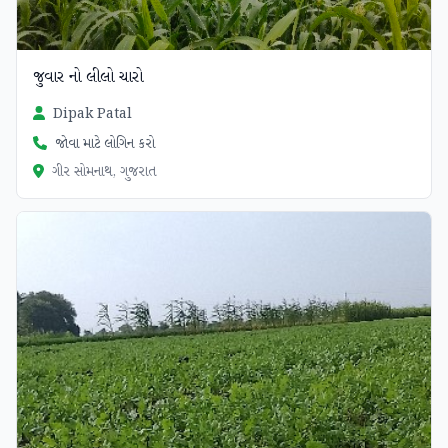
જુવાર નો લીલો ચારો
Dipak Patal
જોવા માટે લોગિન કરો
ગીર સોમનાથ, ગુજરાત