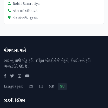
Rohit Bamrotiya
જોવા માટે લોગિન કરો
ગીર સોમનાથ, ગુજરાત
પીપળાના પાને
ભારતનું સૌથી મોટું કૃષિ વર્ગીકૃત પ્લેટફોર્મ જે ખેડૂતો, ડીલરો અને કૃષિ
વ્યવસાયોને જોડે છે.
Languages:
EN
HI
MR
GU
ઝડપી લિંક્સ