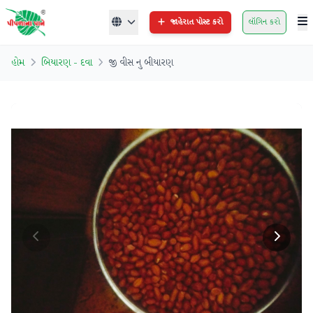
જાહેરાત પોસ્ટ કરો
લૉગિન કરો
હોમ
બિયારણ - દવા
જી વીસ નુ બીયારણ