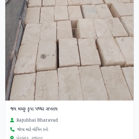
જય મચ્છુ કૃપા પથ્થર સપ્લાય
Rajubhai Bharavad
જોવા માટે લોગિન કરો
પોરબંદર, ગુજરાત