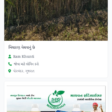
બિયારણ વેચવાનું છે
Ram Khunti
જોવા માટે લોગિન કરો
પોરબંદર, ગુજરાત
ચકાસાયેલ