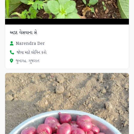
અડદ વેસવાના સે
Narendra Der
જોવા માટે લોગિન કરો
જુનાગઢ, ગુજરાત