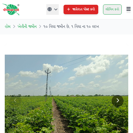
જાહેરાત પોસ્ટ કરો
લૉગિન કરો
હોમ
ખેતીની જમીન
૧૦ વિઘા જમીન છે, ૧ વિઘા ના ૧૦ લાખ