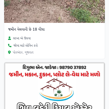
જમીન વેચવાની છે 18 વીઘા
લાખા એ ઉલવા
જોવા માટે લોગિન કરો
પોરબંદર, ગુજરાત
ચકાસાયેલ