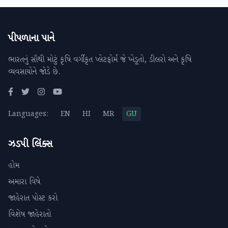
પીપળાના પાને
ભારતનું સૌથી મોટું કૃષિ વર્ગીકૃત પ્લેટફોર્મ જે ખેડૂતો, ડીલરો અને કૃષિ
વ્યવસાયોને જોડે છે.
Languages:
EN
HI
MR
GU
ઝડપી લિંક્સ
હોમ
અમારા વિષે
જાહેરાત પોસ્ટ કરો
વિશેષ જાહેરાતો