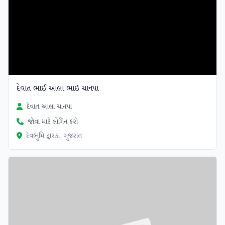
દેવાત ભાઈ આલા ભાઇ ચાનપા
દેવાત આલા ચાનપા
જોવા માટે લોગિન કરો
દેવભુમિ દ્વારકા, ગુજરાત