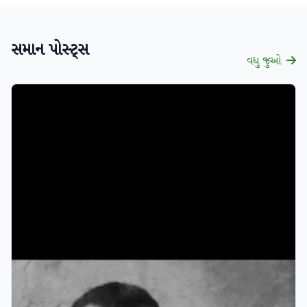
સમાન પોસ્ટ્સ
વધુ જુઓ