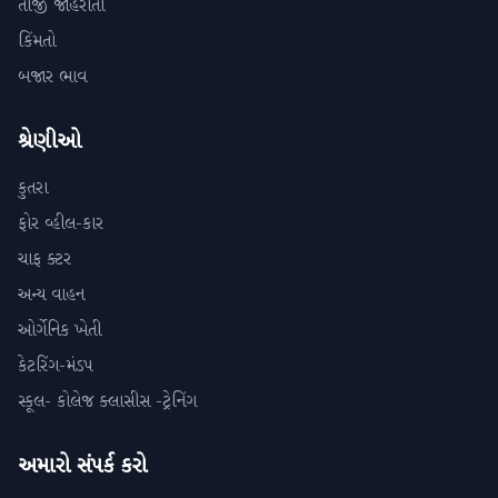
તાજી જાહેરાતો
કિંમતો
બજાર ભાવ
શ્રેણીઓ
કુતરા
ફોર વ્હીલ-કાર
ચાફ ક્ટર
અન્ય વાહન
ઓર્ગેનિક ખેતી
કેટરિંગ-મંડપ
સ્કૂલ- કોલેજ ક્લાસીસ -ટ્રેનિંગ
અમારો સંપર્ક કરો