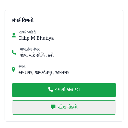
સંપર્ક વિગતો
સંપર્ક વ્યક્તિ
Dilip M Bhutiya
મોબાઇલ નંબર
જોવા માટે લોગિન કરો
સ્થાન
અમરાપર, જામજોધપુર, જામનગર
હમણાં કોલ કરો
સંદેશ મોકલો