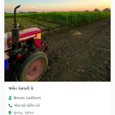
જમીન વેસવાની છે
Naran Gadhavi
જોવા માટે લોગિન કરો
જુનાગઢ, ગુજરાત