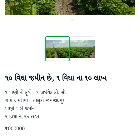
૧૦ વિઘા જમીન છે, ૧ વિઘા ના ૧૦ લાખ
૧ પાણી નો કૂવો , ૧ પ્રાઈવેટ ટી. સી 

ગામ અમરાપર , તાલુકો જામજોધપુર

પાણી વારી જમીન

૧ વિઘા ના ૧૦ લાખ
₹1000000