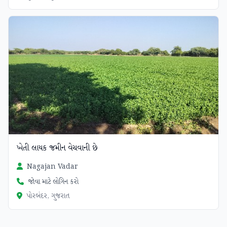
ખેતી લાયક જમીન વેચવાની છે
Nagajan Vadar
જોવા માટે લોગિન કરો
પોરબંદર, ગુજરાત