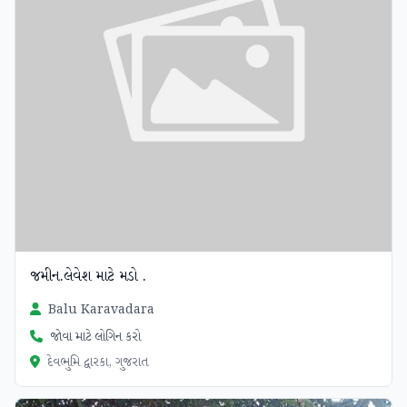
જમીન.લેવેશ માટે મડો .
Balu Karavadara
જોવા માટે લોગિન કરો
દેવભુમિ દ્વારકા, ગુજરાત