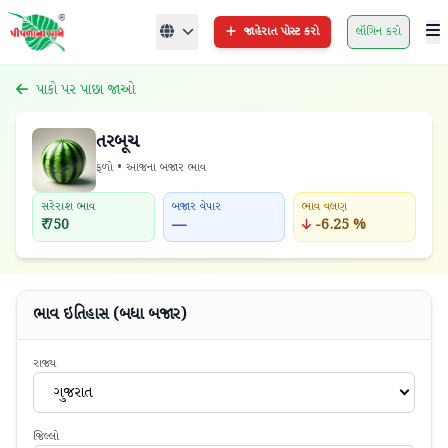
જાહેરાત પોસ્ટ કરો
લૉગિન કરો
પાકો પર પાછા જાઓ
તરબૂચ
ફળો • આજના બજાર ભાવ
સરેરાશ ભાવ
બજાર વેપાર
ભાવ વલણ
₹ 750
—
-6.25 %
ભાવ ઇતિહાસ (બધા બજાર)
રાજ્ય
ગુજરાત
જિલ્લો