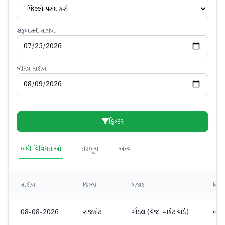
જિલ્લો પસંદ કરો
શરૂઆતની તારીખ
અંતિમ તારીખ
ફિલ્ટર
બધી વિવિધતાઓ
તરબૂચ
અન્ય
તારીખ
જિલ્લો
બજાર
વિવિ
08-08-2026
રાજકોટ
ગોંડલ (વેજ. માર્કેટ યાર્ડ)
તરબ