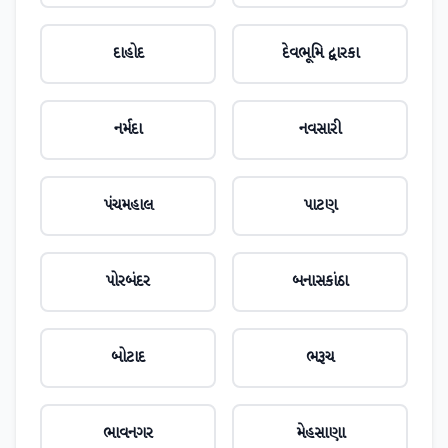
દાહોદ
દેવભૂમિ દ્વારકા
નર્મદા
નવસારી
પંચમહાલ
પાટણ
પોરબંદર
બનાસકાંઠા
બોટાદ
ભરૂચ
ભાવનગર
મેહસાણા