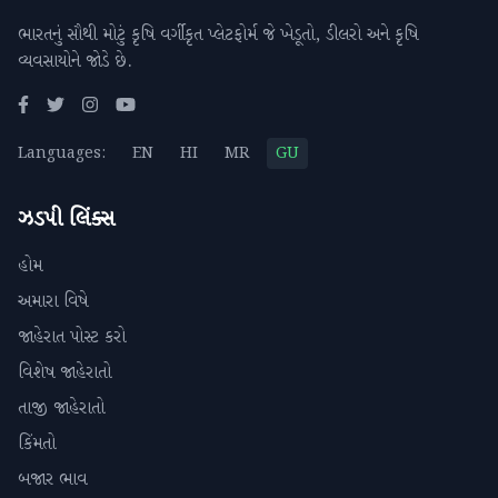
ભારતનું સૌથી મોટું કૃષિ વર્ગીકૃત પ્લેટફોર્મ જે ખેડૂતો, ડીલરો અને કૃષિ
વ્યવસાયોને જોડે છે.
Languages:
EN
HI
MR
GU
ઝડપી લિંક્સ
હોમ
અમારા વિષે
જાહેરાત પોસ્ટ કરો
વિશેષ જાહેરાતો
તાજી જાહેરાતો
કિંમતો
બજાર ભાવ