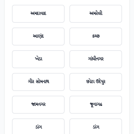
અમદાવાદ
અમરેલી
આણંદ
કચ્છ
ખેડા
ગાંધીનગર
ગીર સોમનાથ
છોટા ઉદેપુર
જામનગર
જૂનાગઢ
ડાંગ
ડાંગ