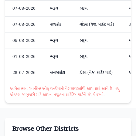
07-08-2026
ભરૂચ
ભરૂચ
અન્ય
07-08-2026
રાજકોટ
ગોંડલ (વેજ. માર્કેટ યાર્ડ)
તરબ
06-08-2026
ભરૂચ
ભરૂચ
અન્ય
01-08-2026
ભરૂચ
ભરૂચ
અન્ય
28-07-2026
બનાસકાંઠા
ડીસા (વેજ. માર્કેટ યાર્ડ)
અન્ય
આપેલ ભાવ ગવર્નમેન્ટ ઓફ ઇન્ડીયાની વેબસાઈટમાંથી આપવામાં આવે છે. વધુ
ચોક્કસ જાણકારી માટે આપના નજીકના માર્કેટિંગ યાર્ડનો સંપર્ક કરવો.
Browse Other Districts