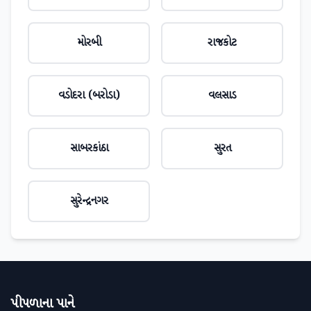
મોરબી
રાજકોટ
વડોદરા (બરોડા)
વલસાડ
સાબરકાંઠા
સુરત
સુરેન્દ્રનગર
પીપળાના પાને