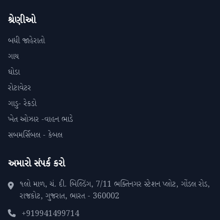
શ્રેણીઓ
બધી જાહેરાતો
ગાય
ઘોડા
રોટાવેટર
ગાડુ- રેકડો
ખેત ઓઝાર -વાહન ભાડે
સબમર્સિબલ - કેબલ
અમારો સંપર્ક કરો
૧લો માળ, ચં. દી. બિલ્ડિંગ, 7/11 ભક્તિનગર સ્ટેશન પ્લોટ, ગોંડલ રોડ,
રાજકોટ, ગુજરાત, ભારત - 360002
+919941499714