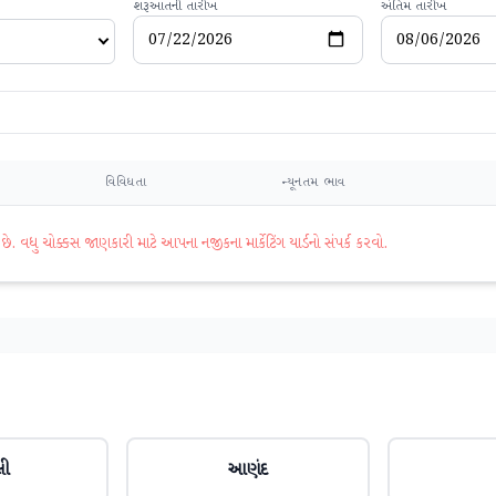
શરૂઆતની તારીખ
અંતિમ તારીખ
વિવિધતા
ન્યૂનતમ ભાવ
વધુ ચોક્કસ જાણકારી માટે આપના નજીકના માર્કેટિંગ યાર્ડનો સંપર્ક કરવો.
લી
આણંદ