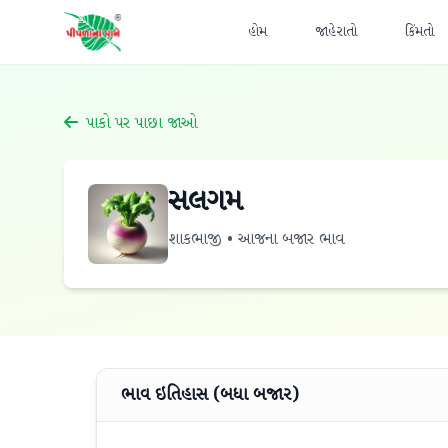
હોમ
જાહેરાતો
કિંમતો
પાકો પર પાછા જાઓ
સલગમ
શાકભાજી • આજના બજાર ભાવ
ભાવ ઇતિહાસ (બધા બજાર)