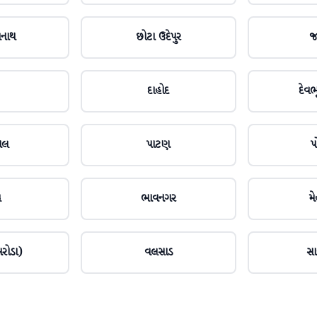
મનાથ
છોટા ઉદેપુર
જ
દાહોદ
દેવભૂ
ાલ
પાટણ
પ
ચ
ભાવનગર
મ
રોડા)
વલસાડ
સા