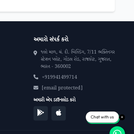
અમારો સંપર્ક કરો
૧લો માળ, ચં. દી. બિલ્ડિંગ, 7/11 ભક્તિનગર
સ્ટેશન પ્લોટ, ગોંડલ રોડ, રાજકોટ, ગુજરાત,
ભારત - 360002
+919941499714
[email protected]
અમારી એપ ડાઉનલોડ કરો
Chat with us