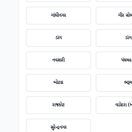
ગાંધીનગર
ગીર સો
ડાંગ
ડાંગ
નવસારી
પંચમહ
બોટાદ
ભરૂ
રાજકોટ
વડોદરા (બ
સુરેન્દ્રનગર