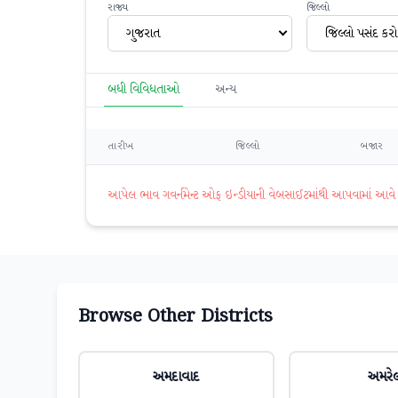
રાજ્ય
જિલ્લો
ગુજરાત
જિલ્લો પસંદ કરો
બધી વિવિધતાઓ
અન્ય
તારીખ
જિલ્લો
બજાર
આપેલ ભાવ ગવર્નમેન્ટ ઓફ ઇન્ડીયાની વેબસાઈટમાંથી આપવામાં આવે છે. 
Browse Other Districts
અમદાવાદ
અમરે