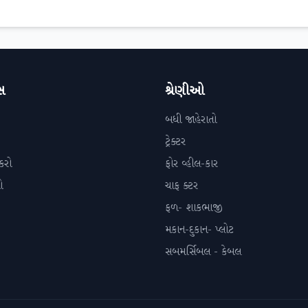
સ
શ્રેણીઓ
બધી જાહેરાતો
ટ્રેક્ટર
કરો
ફોર વ્હીલ-કાર
ો
ચાફ ક્ટર
ફળ- શાકભાજી
મકાન-દુકાન- પ્લોટ
સબમર્સિબલ - કેબલ