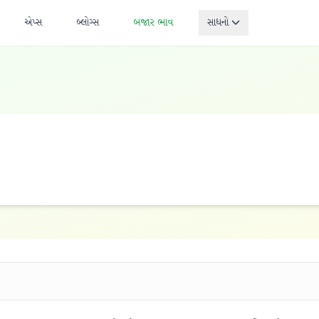
એપ્સ
બ્લોગ્સ
બજાર ભાવ
સાધનો