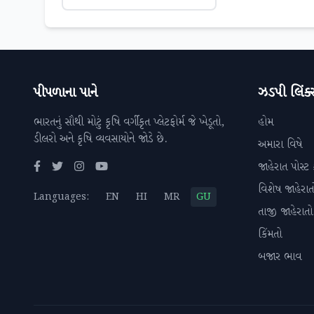
પીપળાના પાને
ઝડપી લિંક્
ભારતનું સૌથી મોટું કૃષિ વર્ગીકૃત પ્લેટફોર્મ જે ખેડૂતો,
હોમ
ડીલરો અને કૃષિ વ્યવસાયોને જોડે છે.
અમારા વિષે
જાહેરાત પોસ્ટ 
વિશેષ જાહેરાત
Languages:
EN
HI
MR
GU
તાજી જાહેરાતો
કિંમતો
બજાર ભાવ