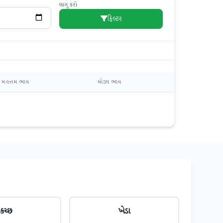
લાગુ કરો
ફિલ્ટર
મહત્તમ ભાવ
મોડલ ભાવ
કચ્છ
ખેડા