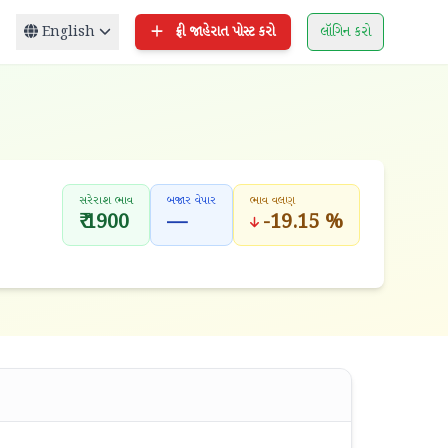
English
ફ્રી જાહેરાત પોસ્ટ કરો
લૉગિન કરો
સરેરાશ ભાવ
બજાર વેપાર
ભાવ વલણ
₹ 1900
—
-19.15 %