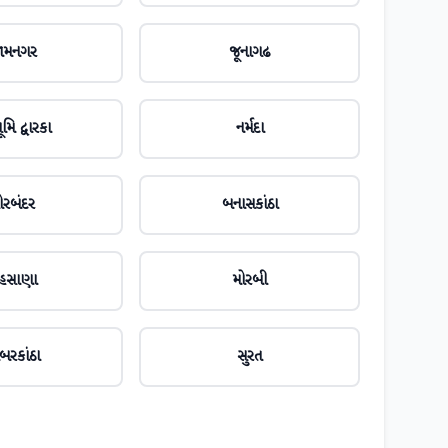
ામનગર
જૂનાગઢ
મિ દ્વારકા
નર્મદા
ોરબંદર
બનાસકાંઠા
ેહસાણા
મોરબી
બરકાંઠા
સુરત