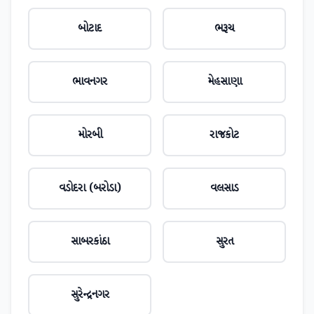
બોટાદ
ભરૂચ
ભાવનગર
મેહસાણા
મોરબી
રાજકોટ
વડોદરા (બરોડા)
વલસાડ
સાબરકાંઠા
સુરત
સુરેન્દ્રનગર