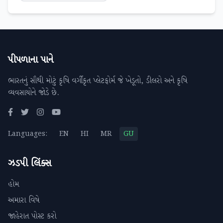
પીપળાના પાને
ભારતનું સૌથી મોટું કૃષિ વર્ગીકૃત પ્લેટફોર્મ જે ખેડૂતો, ડીલરો અને કૃષિ
વ્યવસાયોને જોડે છે.
Languages:
EN
HI
MR
GU
ઝડપી લિંક્સ
હોમ
અમારા વિષે
જાહેરાત પોસ્ટ કરો