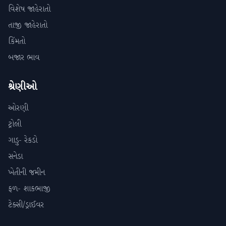
વિશેષ જાહેરાતો
તાજી જાહેરાતો
કિંમતો
બજાર ભાવ
શ્રેણીઓ
ઓરણી
ટ્રોલી
ગાડુ- રેકડો
સનેડા
ખેતીની જમીન
ફળ- શાકભાજી
ટેક્સી/ડ્રાઈવર