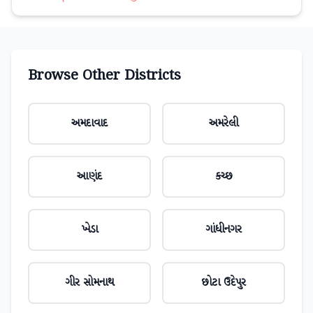
Browse Other Districts
અમદાવાદ
અમરેલી
આણંદ
કચ્છ
ખેડા
ગાંધીનગર
ગીર સોમનાથ
છોટા ઉદેપુર