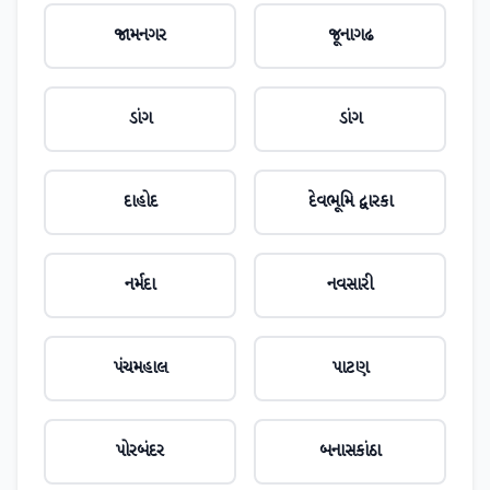
જામનગર
જૂનાગઢ
ડાંગ
ડાંગ
દાહોદ
દેવભૂમિ દ્વારકા
નર્મદા
નવસારી
પંચમહાલ
પાટણ
પોરબંદર
બનાસકાંઠા