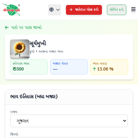
જાહેરાત પોસ્ટ કરો
લૉગિન કરો
પાકો પર પાછા જાઓ
સૂર્યમુખી
ફૂલો • આજના બજાર ભાવ
સરેરાશ ભાવ
બજાર વેપાર
ભાવ વલણ
₹ 5500
—
15.06 %
ભાવ ઇતિહાસ (બધા બજાર)
રાજ્ય
ગુજરાત
જિલ્લો