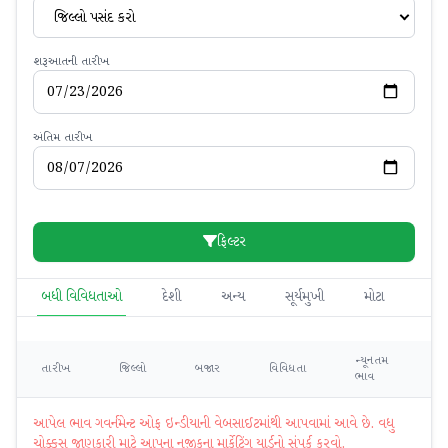
જિલ્લો પસંદ કરો
શરૂઆતની તારીખ
અંતિમ તારીખ
ફિલ્ટર
બધી વિવિધતાઓ
દેશી
અન્ય
સૂર્યમુખી
મોટા
ન્યૂનતમ
મહ
તારીખ
જિલ્લો
બજાર
વિવિધતા
ભાવ
ભ
આપેલ ભાવ ગવર્નમેન્ટ ઓફ ઇન્ડીયાની વેબસાઈટમાંથી આપવામાં આવે છે. વધુ
ચોક્કસ જાણકારી માટે આપના નજીકના માર્કેટિંગ યાર્ડનો સંપર્ક કરવો.