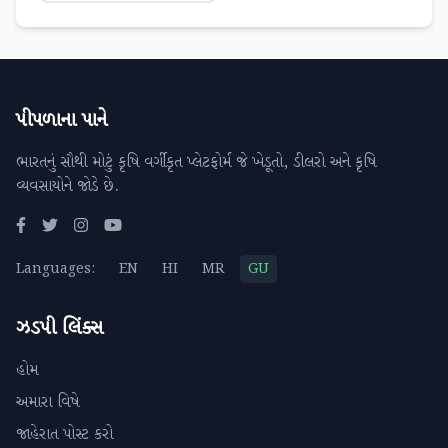
પીપળાના પાને
ભારતનું સૌથી મોટું કૃષિ વર્ગીકૃત પ્લેટફોર્મ જે ખેડૂતો, ડીલરો અને કૃષિ
વ્યવસાયોને જોડે છે.
Languages:
EN
HI
MR
GU
ઝડપી લિંક્સ
હોમ
અમારા વિષે
જાહેરાત પોસ્ટ કરો