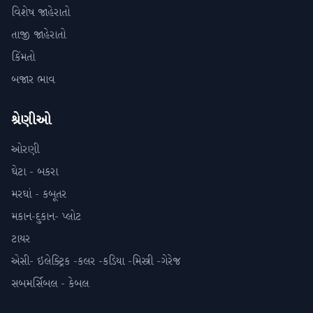
વિશેષ જાહેરાતો
તાજી જાહેરાતો
કિંમતો
બજાર ભાવ
શ્રેણીઓ
ઓરણી
ઘેટા - બકરા
મરઘાં - કબૂતર
મકાન-દુકાન- પ્લોટ
ટાયર
એસી- ઇલેક્ટ્રિક -કલર -કડિયા -મિસ્ત્રી -ગેરેજ
સબમર્સિબલ - કેબલ