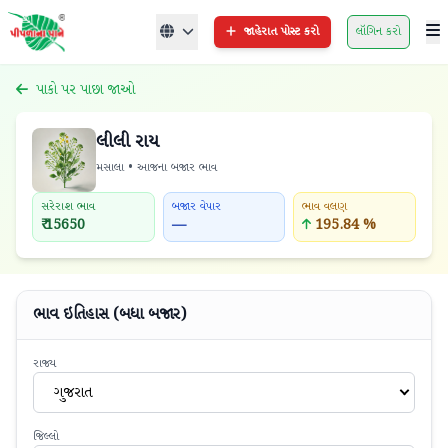
જાહેરાત પોસ્ટ કરો
લૉગિન કરો
પાકો પર પાછા જાઓ
લીલી રાય
મસાલા • આજના બજાર ભાવ
સરેરાશ ભાવ
બજાર વેપાર
ભાવ વલણ
₹ 15650
—
195.84 %
ભાવ ઇતિહાસ (બધા બજાર)
રાજ્ય
ગુજરાત
જિલ્લો