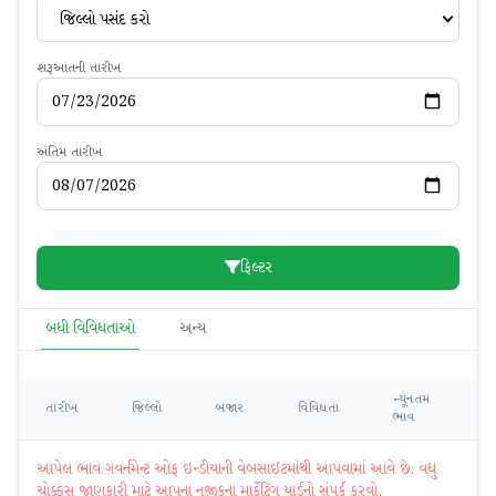
જિલ્લો પસંદ કરો
શરૂઆતની તારીખ
અંતિમ તારીખ
ફિલ્ટર
બધી વિવિધતાઓ
અન્ય
ન્યૂનતમ
મહ
તારીખ
જિલ્લો
બજાર
વિવિધતા
ભાવ
ભ
આપેલ ભાવ ગવર્નમેન્ટ ઓફ ઇન્ડીયાની વેબસાઈટમાંથી આપવામાં આવે છે. વધુ
ચોક્કસ જાણકારી માટે આપના નજીકના માર્કેટિંગ યાર્ડનો સંપર્ક કરવો.