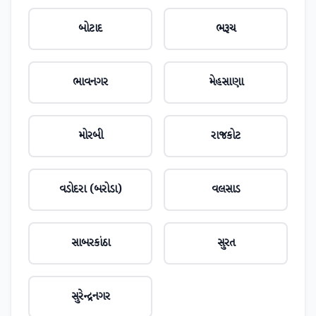
બોટાદ
ભરૂચ
ભાવનગર
મેહસાણા
મોરબી
રાજકોટ
વડોદરા (બરોડા)
વલસાડ
સાબરકાંઠા
સુરત
સુરેન્દ્રનગર