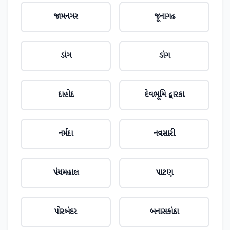
જામનગર
જૂનાગઢ
ડાંગ
ડાંગ
દાહોદ
દેવભૂમિ દ્વારકા
નર્મદા
નવસારી
પંચમહાલ
પાટણ
પોરબંદર
બનાસકાંઠા