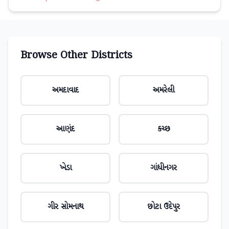
Browse Other Districts
અમદાવાદ
અમરેલી
આણંદ
કચ્છ
ખેડા
ગાંધીનગર
ગીર સોમનાથ
છોટા ઉદેપુર