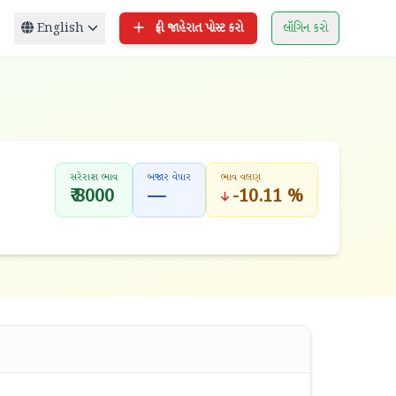
English
ફ્રી જાહેરાત પોસ્ટ કરો
લૉગિન કરો
સરેરાશ ભાવ
બજાર વેપાર
ભાવ વલણ
₹ 8000
—
-10.11 %