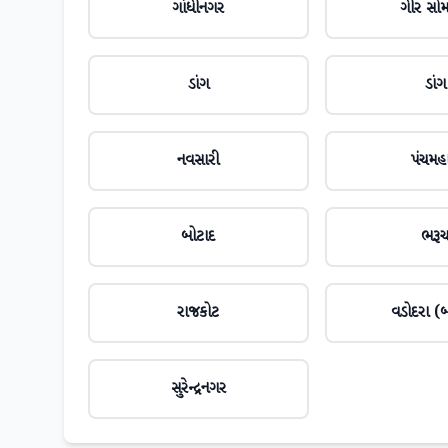
ગાંધીનગર
ગીર સો
ડાંગ
ડાંગ
નવસારી
પંચમહ
બોટાદ
ભરૂ
રાજકોટ
વડોદરા (બ
સુરેન્દ્રનગર