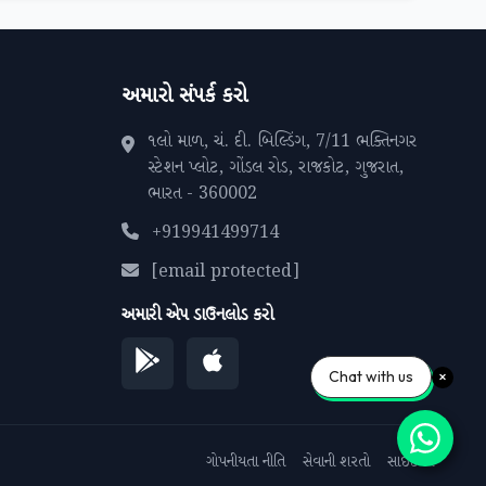
અમારો સંપર્ક કરો
૧લો માળ, ચં. દી. બિલ્ડિંગ, 7/11 ભક્તિનગર
સ્ટેશન પ્લોટ, ગોંડલ રોડ, રાજકોટ, ગુજરાત,
ભારત - 360002
+919941499714
[email protected]
અમારી એપ ડાઉનલોડ કરો
Chat with us
ગોપનીયતા નીતિ
સેવાની શરતો
સાઇટમેપ