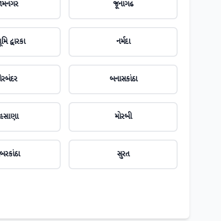
ામનગર
જૂનાગઢ
મિ દ્વારકા
નર્મદા
ોરબંદર
બનાસકાંઠા
ેહસાણા
મોરબી
બરકાંઠા
સુરત