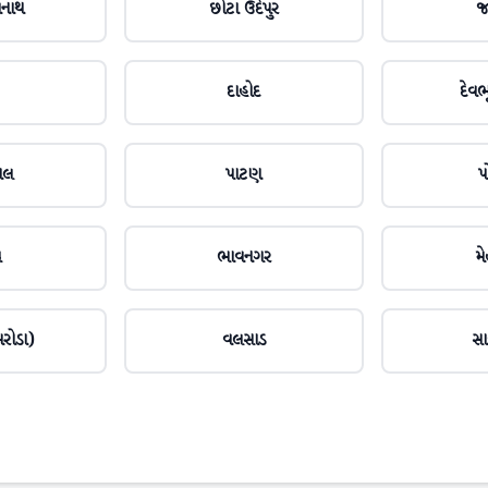
મનાથ
છોટા ઉદેપુર
જ
દાહોદ
દેવભૂ
ાલ
પાટણ
પ
ચ
ભાવનગર
મ
રોડા)
વલસાડ
સા