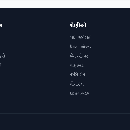
સ
શ્રેણીઓ
બધી જાહેરાતો
થ્રેસર- ઓપનર
કરો
ખેત ઓઝાર
ો
ચાફ ક્ટર
નર્સરી રોપ
મોબાઇલ
કેટરિંગ-મંડપ