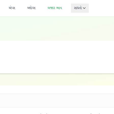
એપ્સ
બ્લોગ્સ
બજાર ભાવ
સાધનો