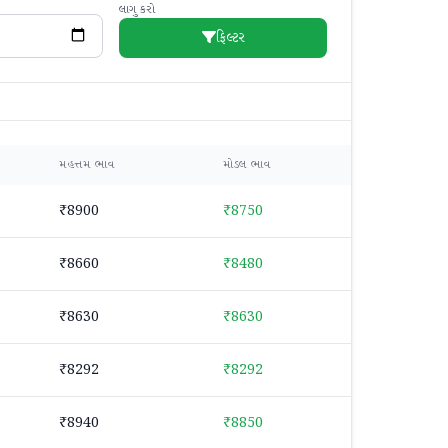
લાગુ કરો
ફિલ્ટર
મહત્તમ ભાવ
મોડલ ભાવ
₹8900
₹8750
₹8660
₹8480
₹8630
₹8630
₹8292
₹8292
₹8940
₹8850