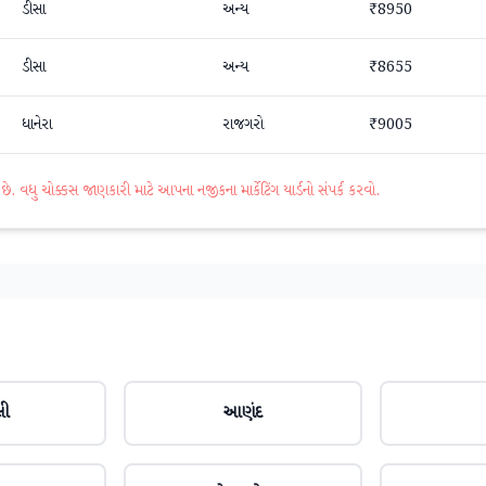
ડીસા
અન્ય
₹8950
ડીસા
અન્ય
₹8655
ધાનેરા
રાજગરો
₹9005
વધુ ચોક્કસ જાણકારી માટે આપના નજીકના માર્કેટિંગ યાર્ડનો સંપર્ક કરવો.
લી
આણંદ