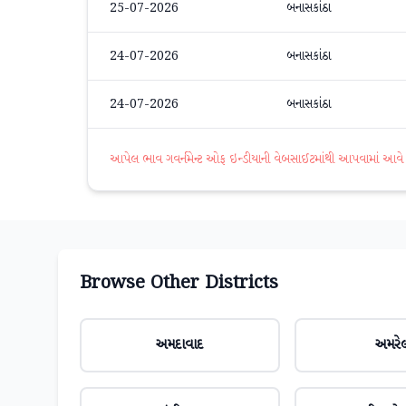
25-07-2026
બનાસકાંઠા
24-07-2026
બનાસકાંઠા
24-07-2026
બનાસકાંઠા
આપેલ ભાવ ગવર્નમેન્ટ ઓફ ઇન્ડીયાની વેબસાઈટમાંથી આપવામાં આવે છે. 
Browse Other Districts
અમદાવાદ
અમરે