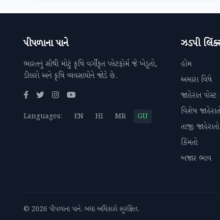
પીપળાના પાને
ઝડપી લિંક્
ભારતનું સૌથી મોટું કૃષિ વર્ગીકૃત પ્લેટફોર્મ જે ખેડૂતો,
હોમ
ડીલરો અને કૃષિ વ્યવસાયોને જોડે છે.
અમારા વિષે
જાહેરાત પોસ્ટ 
વિશેષ જાહેરાત
Languages:
EN
HI
MR
GU
તાજી જાહેરાતો
કિંમતો
બજાર ભાવ
© 2026 પીપળાના પાને. બધા અધિકારો સુરક્ષિત.