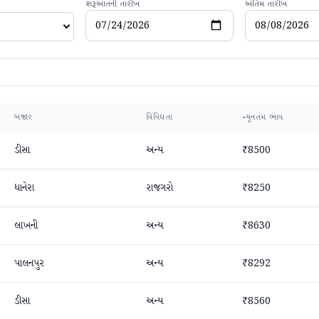
શરૂઆતની તારીખ
અંતિમ તારીખ
બજાર
વિવિધતા
ન્યૂનતમ ભાવ
ડીસા
અન્ય
₹8500
ધાનેરા
રાજગરો
₹8250
લાખની
અન્ય
₹8630
પાલનપુર
અન્ય
₹8292
ડીસા
અન્ય
₹8560