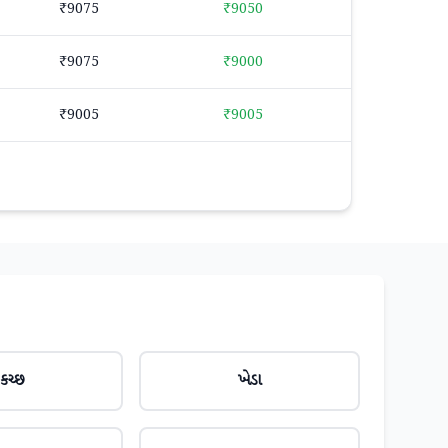
₹9075
₹9050
₹9075
₹9000
₹9005
₹9005
કચ્છ
ખેડા