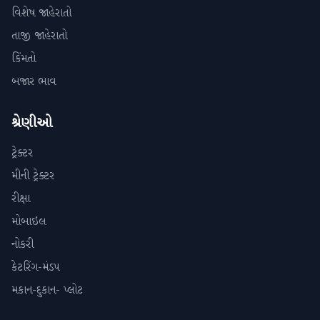
વિશેષ જાહેરાતો
તાજી જાહેરાતો
કિંમતો
બજાર ભાવ
શ્રેણીઓ
ટ્રેક્ટર
મીની ટ્રેક્ટર
રીક્ષા
મોબાઇલ
નોકરી
કેટરિંગ-મંડપ
મકાન-દુકાન- પ્લોટ