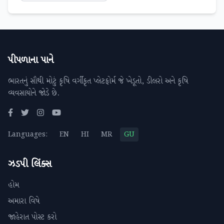
પીપળાના પાને
ભારતનું સૌથી મોટું કૃષિ વર્ગીકૃત પ્લેટફોર્મ જે ખેડૂતો, ડીલરો અને કૃષિ
વ્યવસાયોને જોડે છે.
Languages:
EN
HI
MR
GU
ઝડપી લિંક્સ
હોમ
અમારા વિષે
જાહેરાત પોસ્ટ કરો