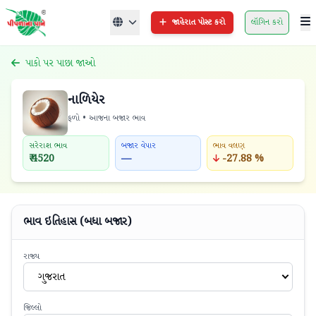
જાહેરાત પોસ્ટ કરો
લૉગિન કરો
પાકો પર પાછા જાઓ
નાળિયેર
ફળો • આજના બજાર ભાવ
સરેરાશ ભાવ
બજાર વેપાર
ભાવ વલણ
₹ 4520
—
-27.88 %
ભાવ ઇતિહાસ (બધા બજાર)
રાજ્ય
ગુજરાત
જિલ્લો