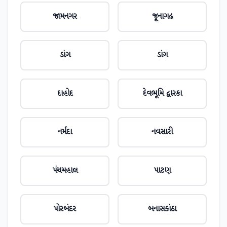
જામનગર
જૂનાગઢ
ડાંગ
ડાંગ
દાહોદ
દેવભૂમિ દ્વારકા
નર્મદા
નવસારી
પંચમહાલ
પાટણ
પોરબંદર
બનાસકાંઠા