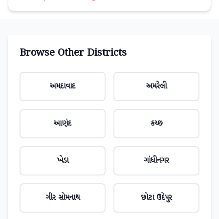
Browse Other Districts
અમદાવાદ
અમરેલી
આણંદ
કચ્છ
ખેડા
ગાંધીનગર
ગીર સોમનાથ
છોટા ઉદેપુર