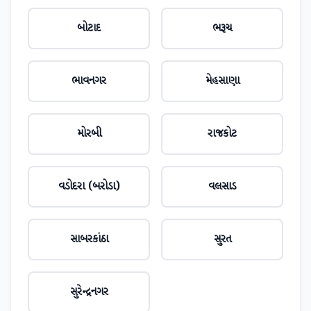
બોટાદ
ભરૂચ
ભાવનગર
મેહસાણા
મોરબી
રાજકોટ
વડોદરા (બરોડા)
વલસાડ
સાબરકાંઠા
સુરત
સુરેન્દ્રનગર