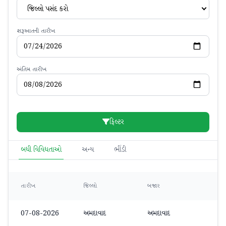
જિલ્લો પસંદ કરો
શરૂઆતની તારીખ
અંતિમ તારીખ
ફિલ્ટર
બધી વિવિધતાઓ
અન્ય
ભીંડી
તારીખ
જિલ્લો
બજાર
07-08-2026
અમદાવાદ
અમદાવાદ