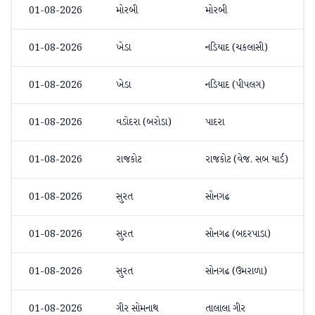
01-08-2026
મોરબી
મોરબી
01-08-2026
ખેડા
નડિયાદ (ચકલાસી)
01-08-2026
ખેડા
નડિયાદ (પીપલગ)
01-08-2026
વડોદરા (બરોડા)
પાદરા
01-08-2026
રાજકોટ
રાજકોટ (વેજ. સબ યાર્ડ)
01-08-2026
સુરત
સોનગઢ
01-08-2026
સુરત
સોનગઢ (બદરપાડા)
01-08-2026
સુરત
સોનગઢ (ઉમરાળા)
01-08-2026
ગીર સોમનાથ
તાલાલા ગીર