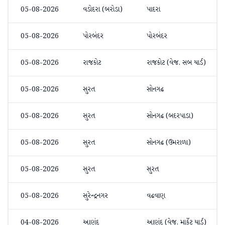
05-08-2026
વડોદરા (બરોડા)
પાદરા
05-08-2026
પોરબંદર
પોરબંદર
05-08-2026
રાજકોટ
રાજકોટ (વેજ. સબ યાર્ડ)
05-08-2026
સુરત
સોનગઢ
05-08-2026
સુરત
સોનગઢ (બદરપાડા)
05-08-2026
સુરત
સોનગઢ (ઉમરાળા)
05-08-2026
સુરત
સુરત
05-08-2026
સુરેન્દ્રનગર
વઢવાણ
04-08-2026
આણંદ
આણંદ (વેજ. માર્કેટ યાર્ડ)