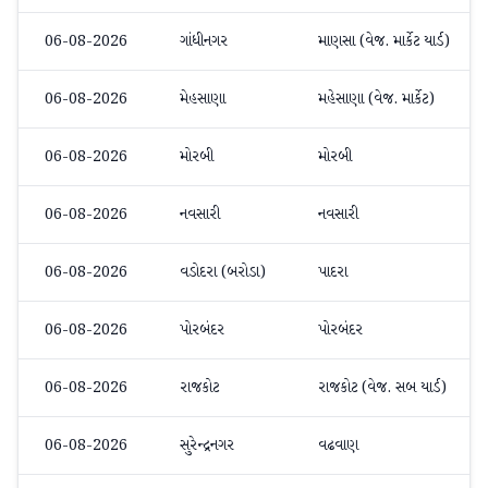
06-08-2026
ગાંધીનગર
માણસા (વેજ. માર્કેટ યાર્ડ)
06-08-2026
મેહસાણા
મહેસાણા (વેજ. માર્કેટ)
06-08-2026
મોરબી
મોરબી
06-08-2026
નવસારી
નવસારી
06-08-2026
વડોદરા (બરોડા)
પાદરા
06-08-2026
પોરબંદર
પોરબંદર
06-08-2026
રાજકોટ
રાજકોટ (વેજ. સબ યાર્ડ)
06-08-2026
સુરેન્દ્રનગર
વઢવાણ