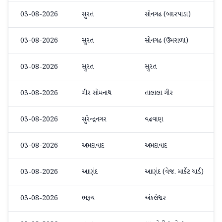
03-08-2026
સુરત
સોનગઢ (બદરપાડા)
03-08-2026
સુરત
સોનગઢ (ઉમરાળા)
03-08-2026
સુરત
સુરત
03-08-2026
ગીર સોમનાથ
તાલાલા ગીર
03-08-2026
સુરેન્દ્રનગર
વઢવાણ
03-08-2026
અમદાવાદ
અમદાવાદ
03-08-2026
આણંદ
આણંદ (વેજ. માર્કેટ યાર્ડ)
03-08-2026
ભરૂચ
અંકલેશ્વર