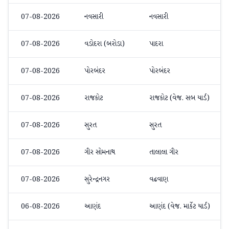
07-08-2026
નવસારી
નવસારી
07-08-2026
વડોદરા (બરોડા)
પાદરા
07-08-2026
પોરબંદર
પોરબંદર
07-08-2026
રાજકોટ
રાજકોટ (વેજ. સબ યાર્ડ)
07-08-2026
સુરત
સુરત
07-08-2026
ગીર સોમનાથ
તાલાલા ગીર
07-08-2026
સુરેન્દ્રનગર
વઢવાણ
06-08-2026
આણંદ
આણંદ (વેજ. માર્કેટ યાર્ડ)