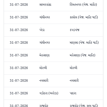
31-07-2026
સાબરકાંઠા
હિંમતનગર (વેજ. માર્કેટ)
31-07-2026
ગાંધીનગર
કાલોલ (વેજ. માર્કેટ યાર્ડ)
31-07-2026
ખેડા
કપડવંજ
31-07-2026
ગાંધીનગર
માણસા (વેજ. માર્કેટ યાર્ડ)
31-07-2026
મેહસાણા
મહેસાણા (વેજ. માર્કેટ)
31-07-2026
મોરબી
મોરબી
31-07-2026
નવસારી
નવસારી
31-07-2026
વડોદરા (બરોડા)
પાદરા
31-07-2026
રાજકોટ
રાજકોટ (વેજ. સબ યાર્ડ)