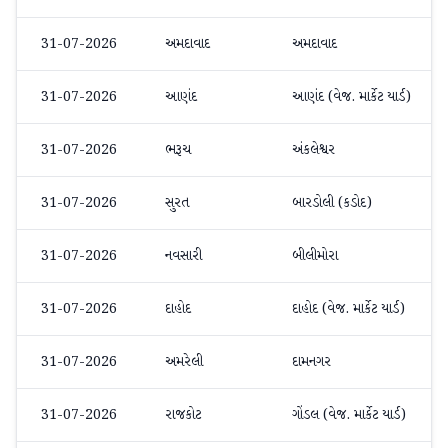
31-07-2026
અમદાવાદ
અમદાવાદ
31-07-2026
આણંદ
આણંદ (વેજ. માર્કેટ યાર્ડ)
31-07-2026
ભરૂચ
અંકલેશ્વર
31-07-2026
સુરત
બારડોલી (કડોદ)
31-07-2026
નવસારી
બીલીમોરા
31-07-2026
દાહોદ
દાહોદ (વેજ. માર્કેટ યાર્ડ)
31-07-2026
અમરેલી
દામનગર
31-07-2026
રાજકોટ
ગોંડલ (વેજ. માર્કેટ યાર્ડ)