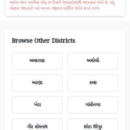
આપેલ ભાવ ગવર્નમેન્ટ ઓફ ઇન્ડીયાની વેબસાઈટમાંથી આપવામાં આવે છે. વધુ
ચોક્કસ જાણકારી માટે આપના નજીકના માર્કેટિંગ યાર્ડનો સંપર્ક કરવો.
Browse Other Districts
અમદાવાદ
અમરેલી
આણંદ
કચ્છ
ખેડા
ગાંધીનગર
ગીર સોમનાથ
છોટા ઉદેપુર