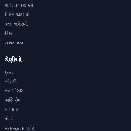
જાહેરાત પોસ્ટ કરો
વિશેષ જાહેરાતો
તાજી જાહેરાતો
કિંમતો
બજાર ભાવ
શ્રેણીઓ
કુતરા
ઓરણી
ખેત ઓઝાર
નર્સરી રોપ
મોબાઇલ
નોકરી
મકાન-દુકાન- પ્લોટ