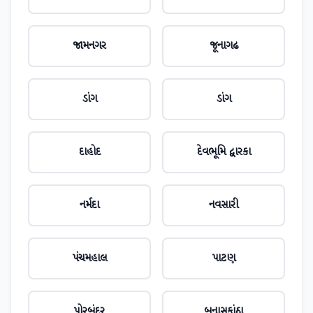
જામનગર
જૂનાગઢ
ડાંગ
ડાંગ
દાહોદ
દેવભૂમિ દ્વારકા
નર્મદા
નવસારી
પંચમહાલ
પાટણ
પોરબંદર
બનાસકાંઠા