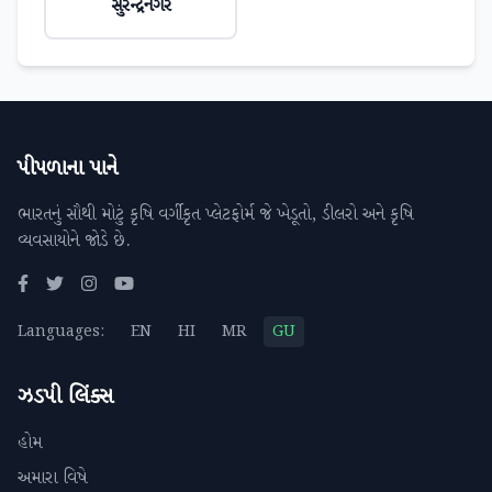
સુરેન્દ્રનગર
પીપળાના પાને
ભારતનું સૌથી મોટું કૃષિ વર્ગીકૃત પ્લેટફોર્મ જે ખેડૂતો, ડીલરો અને કૃષિ
વ્યવસાયોને જોડે છે.
Languages:
EN
HI
MR
GU
ઝડપી લિંક્સ
હોમ
અમારા વિષે