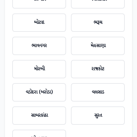
બોટાદ
ભરૂચ
ભાવનગર
મેહસાણા
મોરબી
રાજકોટ
વડોદરા (બરોડા)
વલસાડ
સાબરકાંઠા
સુરત