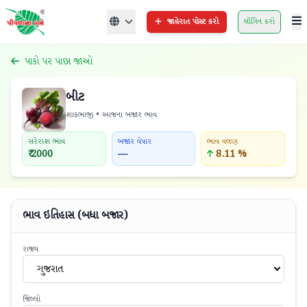
જાહેરાત પોસ્ટ કરો
લૉગિન કરો
પાકો પર પાછા જાઓ
બીટ
શાકભાજી • આજના બજાર ભાવ
સરેરાશ ભાવ
બજાર વેપાર
ભાવ વલણ
₹ 2000
—
8.11 %
ભાવ ઇતિહાસ (બધા બજાર)
રાજ્ય
ગુજરાત
જિલ્લો