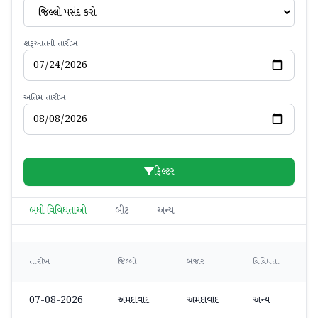
જિલ્લો પસંદ કરો
શરૂઆતની તારીખ
અંતિમ તારીખ
ફિલ્ટર
બધી વિવિધતાઓ
બીટ
અન્ય
ન
તારીખ
જિલ્લો
બજાર
વિવિધતા
07-08-2026
અમદાવાદ
અમદાવાદ
અન્ય