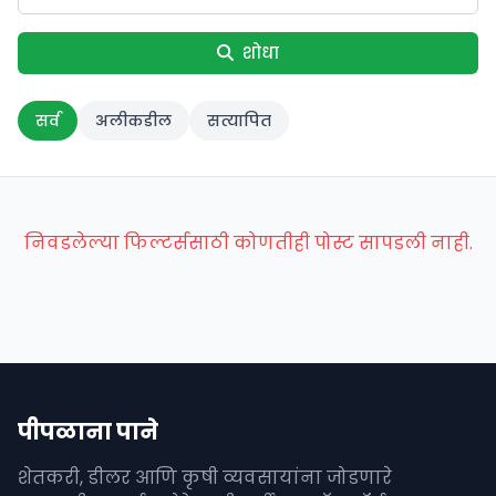
शोधा
सर्व
अलीकडील
सत्यापित
निवडलेल्या फिल्टर्ससाठी कोणतीही पोस्ट सापडली नाही.
पीपळाना पाने
शेतकरी, डीलर आणि कृषी व्यवसायांना जोडणारे