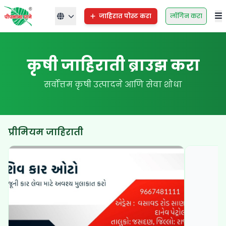
जाहिरात पोस्ट करा
लॉगिन करा
कृषी जाहिराती ब्राउझ करा
सर्वोत्तम कृषी उत्पादने आणि सेवा शोधा
प्रीमियम जाहिराती