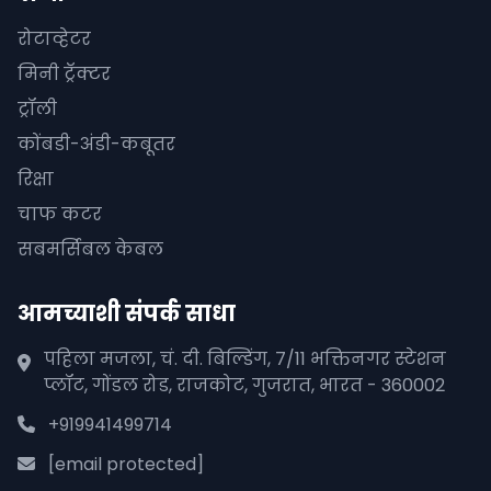
रोटाव्हेटर
मिनी ट्रॅक्टर
ट्रॉली
कोंबडी-अंडी-कबूतर
रिक्षा
चाफ कटर
सबमर्सिबल केबल
आमच्याशी संपर्क साधा
पहिला मजला, चं. दी. बिल्डिंग, 7/11 भक्तिनगर स्टेशन
प्लॉट, गोंडल रोड, राजकोट, गुजरात, भारत - 360002
+919941499714
[email protected]