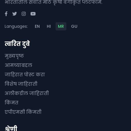
भारतातील सर्वात मोठे कृषी वर्गीकृत प्लॅटफॉर्म.
Languages:
EN
HI
MR
GU
त्वरित दुवे
मुख्यपृष्ठ
आमच्याबद्दल
जाहिरात पोस्ट करा
विशेष जाहिराती
अलीकडील जाहिराती
किंमत
एपीएमसी किंमती
श्रेणी