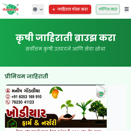
जाहिरात पोस्ट करा
लॉगिन करा
कृषी जाहिराती ब्राउझ करा
सर्वोत्तम कृषी उत्पादने आणि सेवा शोधा
प्रीमियम जाहिराती