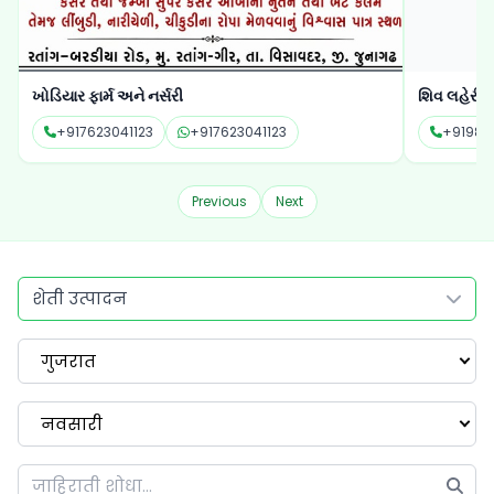
ખોડિયાર ફાર્મ અને નર્સરી
શિવ લહેરી 
+917623041123
+917623041123
+91987
Previous
Next
शेती उत्पादन
गुजरात
नवसारी