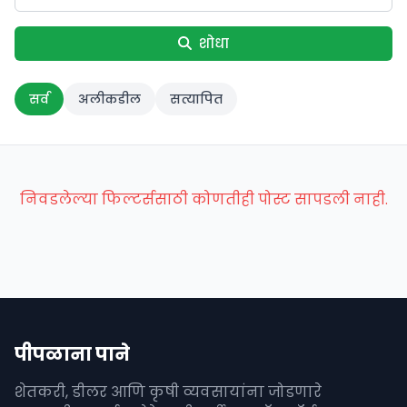
शोधा
सर्व
अलीकडील
सत्यापित
निवडलेल्या फिल्टर्ससाठी कोणतीही पोस्ट सापडली नाही.
पीपळाना पाने
शेतकरी, डीलर आणि कृषी व्यवसायांना जोडणारे