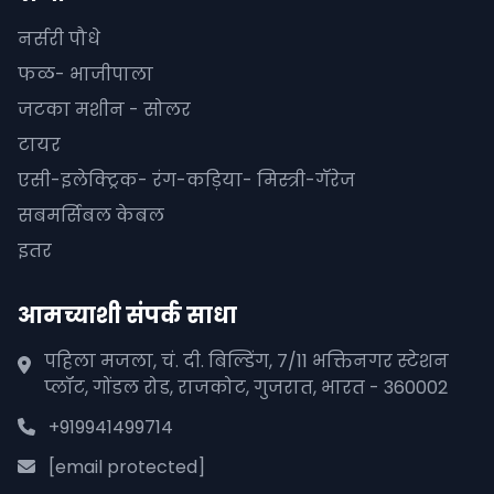
नर्सरी पौधे
फळ- भाजीपाला
जटका मशीन - सोलर
टायर
एसी-इलेक्ट्रिक- रंग-कड़िया- मिस्त्री-गॅरेज
सबमर्सिबल केबल
इतर
आमच्याशी संपर्क साधा
पहिला मजला, चं. दी. बिल्डिंग, 7/11 भक्तिनगर स्टेशन
प्लॉट, गोंडल रोड, राजकोट, गुजरात, भारत - 360002
+919941499714
[email protected]