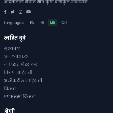
भारतातील सर्वात मोठे कृषी वर्गीकृत प्लॅटफॉर्म.
Languages:
EN
HI
MR
GU
त्वरित दुवे
मुख्यपृष्ठ
आमच्याबद्दल
जाहिरात पोस्ट करा
विशेष जाहिराती
अलीकडील जाहिराती
किंमत
एपीएमसी किंमती
श्रेणी