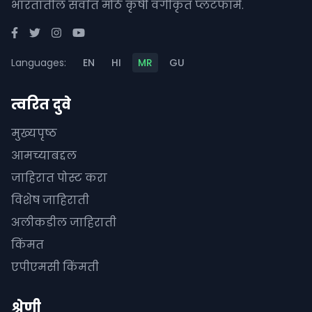
भारतातील सर्वात मोठे कृषी वर्गीकृत प्लॅटफॉर्म.
Languages:
EN
HI
MR
GU
त्वरित दुवे
मुख्यपृष्ठ
आमच्याबद्दल
जाहिरात पोस्ट करा
विशेष जाहिराती
अलीकडील जाहिराती
किंमत
एपीएमसी किंमती
श्रेणी