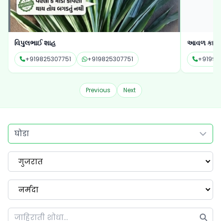
વિપુલભાઈ શાહ
આવળ કાઉ 
+919825307751
+919825307751
+91991
Previous
Next
घोडा
गुजरात
नर्मदा