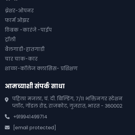
थ्रेशर-ओपनर
फार्म ओझर
ठिबक -कारंजे -पाईप
ट्रॉली
बैलगाडी-हातगाडी
चार चाक-कार
शाळा-कॉलेज क्लासिस- प्रशिक्षण
आमच्याशी संपर्क साधा
पहिला मजला, चं. दी. बिल्डिंग, 7/11 भक्तिनगर स्टेशन
प्लॉट, गोंडल रोड, राजकोट, गुजरात, भारत - 360002
+919941499714
[email protected]