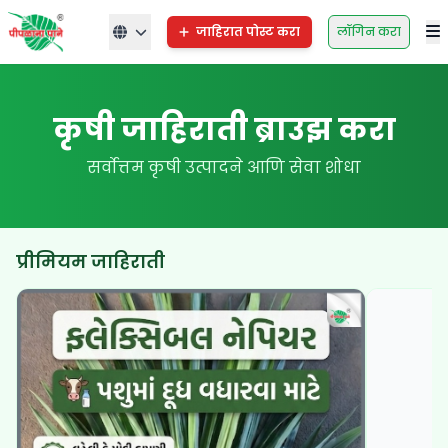
जाहिरात पोस्ट करा
लॉगिन करा
कृषी जाहिराती ब्राउझ करा
सर्वोत्तम कृषी उत्पादने आणि सेवा शोधा
प्रीमियम जाहिराती