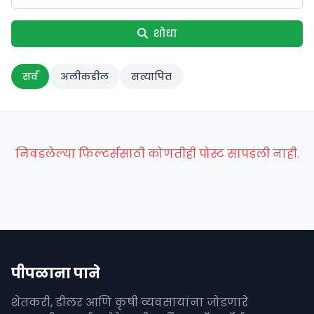
शोधा
सर्व
अलीकडील
सत्यापित
निवडलेल्या फिल्टर्ससाठी कोणतीही पोस्ट सापडली नाही.
पीपळाना पाने
शेतकरी, डीलर आणि कृषी व्यवसायांना जोडणारे