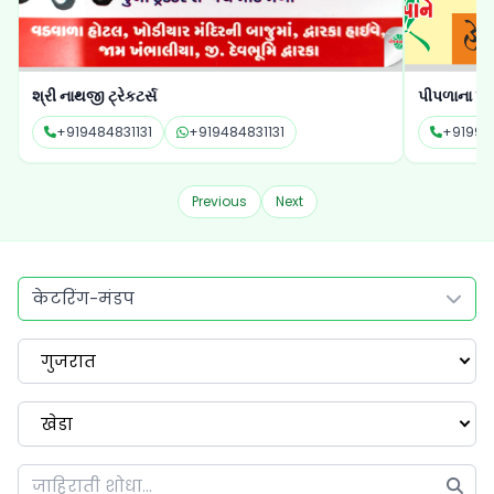
શ્રી નાથજી ટ્રેકટર્સ
પીપળાના પાન
+919484831131
+919484831131
+91994
Previous
Next
केटरिंग-मंडप
गुजरात
खेडा