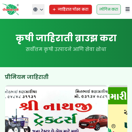
जाहिरात पोस्ट करा
लॉगिन करा
कृषी जाहिराती ब्राउझ करा
सर्वोत्तम कृषी उत्पादने आणि सेवा शोधा
प्रीमियम जाहिराती