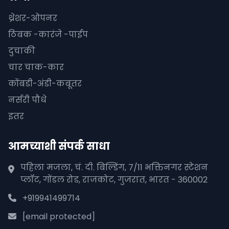
थ्रेशर-ओपनर
ठिबक -कारंजे -पाईप
दुचाकी
चार चाक-कार
कोंबडी-अंडी-कबूतर
नर्सरी पौधे
इतर
आमच्याशी संपर्क साधा
पहिला मजला, चं. दी. बिल्डिंग, 7/11 भक्तिनगर स्टेशन
प्लॉट, गोंडल रोड, राजकोट, गुजरात, भारत - 360002
+919941499714
[email protected]