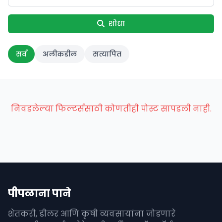
शोधा
सर्व
अलीकडील
सत्यापित
निवडलेल्या फिल्टर्ससाठी कोणतीही पोस्ट सापडली नाही.
पीपळाना पाने
शेतकरी, डीलर आणि कृषी व्यवसायांना जोडणारे