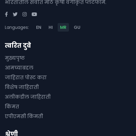
भारतातील सर्वात मोठे कृषी वर्गीकृत प्लॅटफॉर्म.
Languages:
EN
HI
MR
GU
त्वरित दुवे
मुख्यपृष्ठ
आमच्याबद्दल
जाहिरात पोस्ट करा
विशेष जाहिराती
अलीकडील जाहिराती
किंमत
एपीएमसी किंमती
श्रेणी