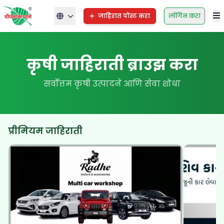
जाहिरात पोस्ट करा
लॉगिन करा
कृषी जाहिराती ब्राउझ करा
सर्वोत्तम कृषी उत्पादने आणि सेवा शोधा
प्रीमियम जाहिराती