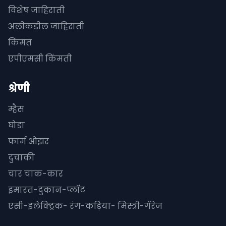
विशेष जाहिराती
अलीकडील जाहिराती
किंमत
एपीएमसी किंमती
श्रेणी
म्हैस
घोडा
फार्म ओझर
दुचाकी
चार चाक-कार
इमारत-दुकान-प्लॉट
एसी-इलेक्ट्रिक- रंग-कड़िया- मिस्त्री-गॅरेज