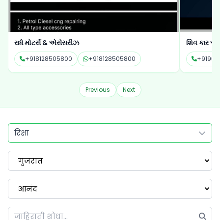
રાધે મોટર્સ & એસેસરીઝ
શિવ કાર ઓટ
+918128505800
+918128505800
+919667
Previous
Next
रिक्षा
गुजरात
आनंद