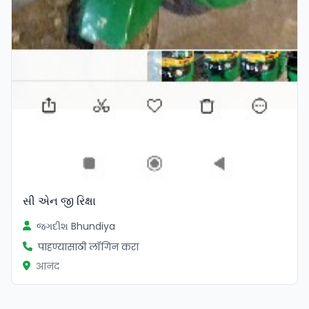
સી એન જી રિક્ષા
જગદીશ Bhundiya
पाहण्यासाठी लॉगिन करा
आनंद