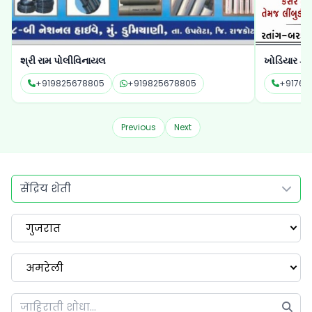
ખોડિયાર ફાર્મ અને નર્સરી
સનરાઈઝ ડેરી
+917623041123
+917623041123
+91989
Previous
Next
सेंद्रिय शेती
गुजरात
अमरेली