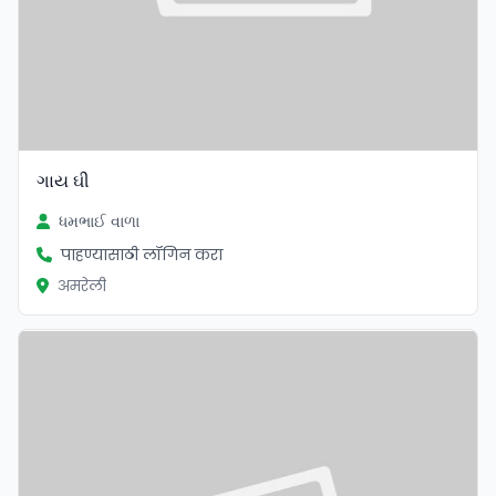
ગાય ઘી
ધમભાઈ વાળા
पाहण्यासाठी लॉगिन करा
अमरेली