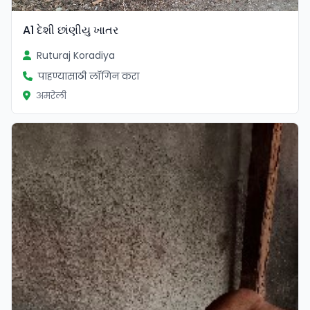
A1 દેશી છાંણીયુ ખાતર
Ruturaj Koradiya
पाहण्यासाठी लॉगिन करा
अमरेली