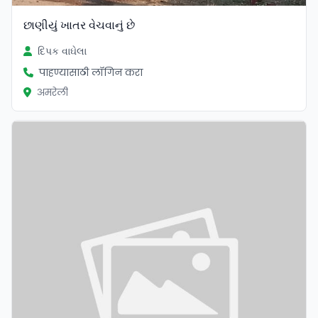
છાણીયું ખાતર વેચવાનું છે
દિપક વાઘેલા
पाहण्यासाठी लॉगिन करा
अमरेली