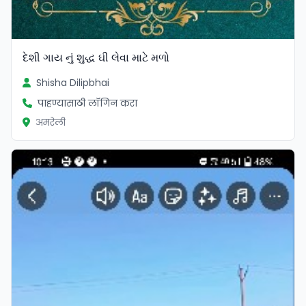
દેશી ગાય નું શુદ્ધ ઘી લેવા માટે મળો
Shisha Dilipbhai
पाहण्यासाठी लॉगिन करा
अमरेली