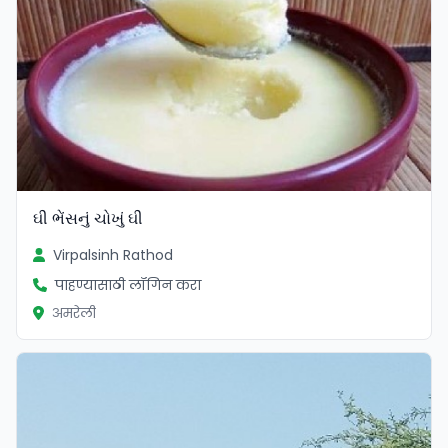
ઘી ભેંસનું ચોખું ઘી
Virpalsinh Rathod
पाहण्यासाठी लॉगिन करा
अमरेली