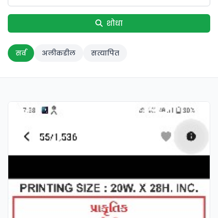
शोधा
सर्व
अलीकडील
सत्यापित