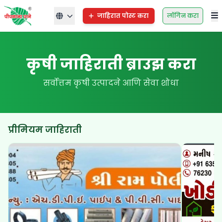
जाहिरात पोस्ट करा
लॉगिन करा
कृषी जाहिराती ब्राउझ करा
सर्वोत्तम कृषी उत्पादने आणि सेवा शोधा
प्रीमियम जाहिराती