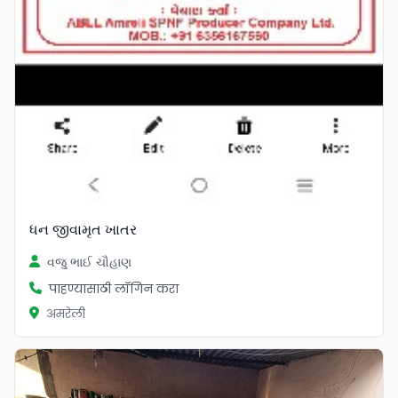
ધન જીવામૃત ખાતર
વજુ ભાઈ ચૌહાણ
पाहण्यासाठी लॉगिन करा
अमरेली