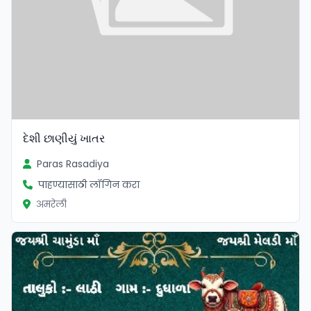
દેશી છાણીયું ખાતર
Paras Rasadiya
पाहण्यासाठी लॉगिन करा
अमरेली