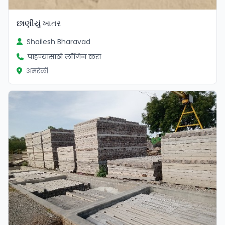
છાણીયું ખાતર
Shailesh Bharavad
पाहण्यासाठी लॉगिन करा
अमरेली