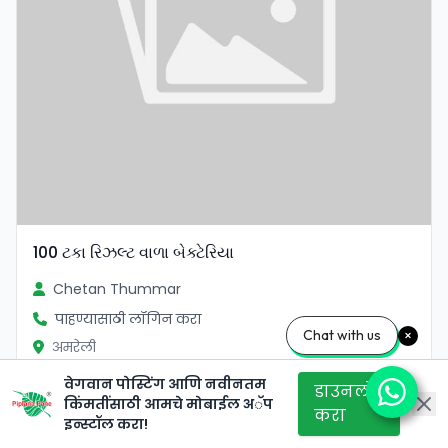
100 ટકા રિઝલ્ટ વાળા બેક્ટેરિયા
Chetan Thummar
पाहण्यासाठी लॉगिन करा
Chat with us
अमरेली
वेगवान पोस्टिंग आणि नवीनतम
डाउनलोड
किंमतींसाठी आमचे मोबाईल अॅप
करा
इन्स्टॉल करा!