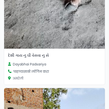
દેશી ગાય નુ ઘી વેસવા નુ સે
Dayabhai Padsariya
पाहण्यासाठी लॉगिन करा
अमरेली