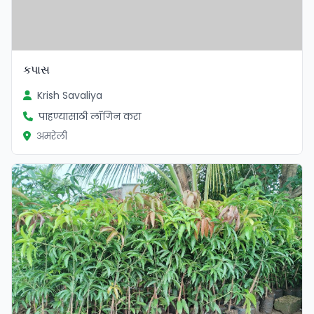
કપાસ
Krish Savaliya
पाहण्यासाठी लॉगिन करा
अमरेली