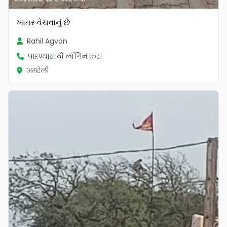
ખાતર વેચવાનું છે
Rahil Agvan
पाहण्यासाठी लॉगिन करा
अमरेली