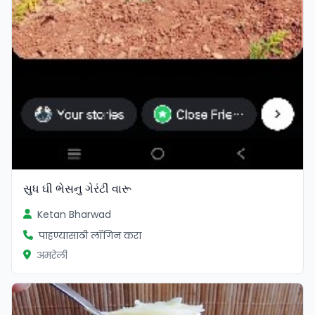
સુધ ઘી ભેસનુ ગેરંટી વારૂ
Ketan Bharwad
पाहण्यासाठी लॉगिन करा
अमरेली