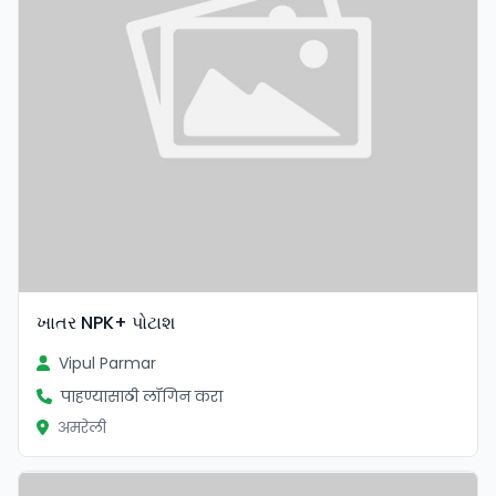
ખાતર NPK+ પોટાશ
Vipul Parmar
पाहण्यासाठी लॉगिन करा
अमरेली