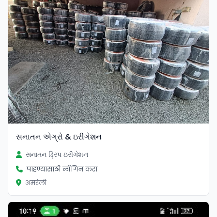
સનાતન એગ્રો & ઇરીગેશન
સનાતન ડ્રિપ ઇરીગેશન
पाहण्यासाठी लॉगिन करा
अमरेली