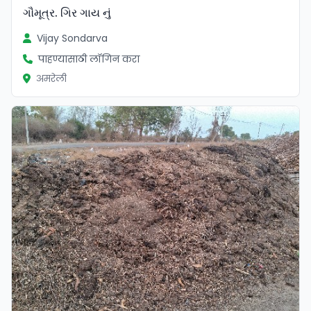
ગૌમૂત્ર. ગિર ગાય નું
Vijay Sondarva
पाहण्यासाठी लॉगिन करा
अमरेली