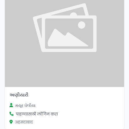
અણીયારી
મયૂર ઘેલીયા
पाहण्यासाठी लॉगिन करा
अहमदाबाद