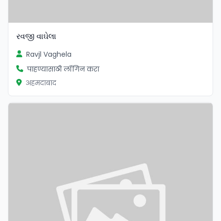
રવજી વાઘેલા
Ravjl Vaghela
पाहण्यासाठी लॉगिन करा
अहमदाबाद