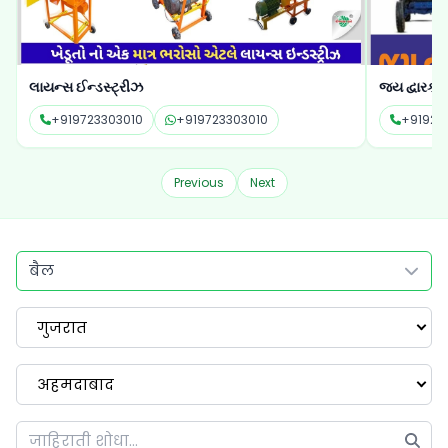
લાયન્સ ઈન્ડસ્ટ્રીઝ
જય દ્વારકાધી
+919723303010
+919723303010
+91922
Previous
Next
बैल
गुजरात
अहमदाबाद