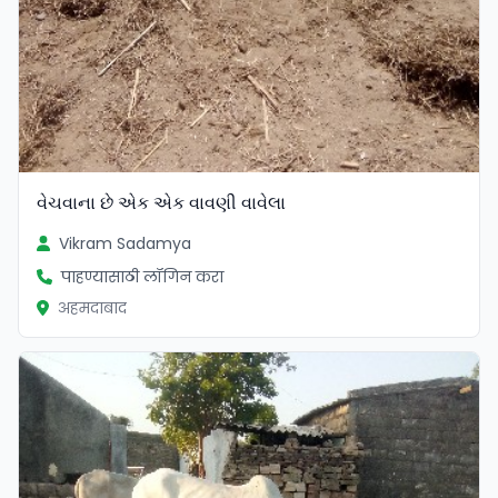
વેચવાના છે એક એક વાવણી વાવેલા
Vikram Sadamya
पाहण्यासाठी लॉगिन करा
अहमदाबाद