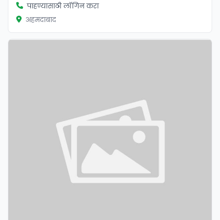
पाहण्यासाठी लॉगिन करा
अहमदाबाद