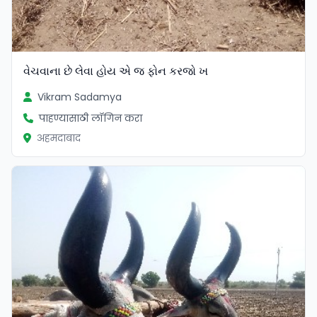
વેચવાના છે લેવા હોય એ જ ફોન કરજો ખ
Vikram Sadamya
पाहण्यासाठी लॉगिन करा
अहमदाबाद