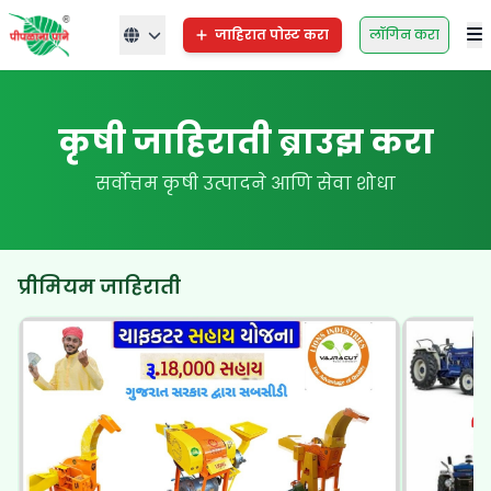
जाहिरात पोस्ट करा
लॉगिन करा
कृषी जाहिराती ब्राउझ करा
सर्वोत्तम कृषी उत्पादने आणि सेवा शोधा
प्रीमियम जाहिराती