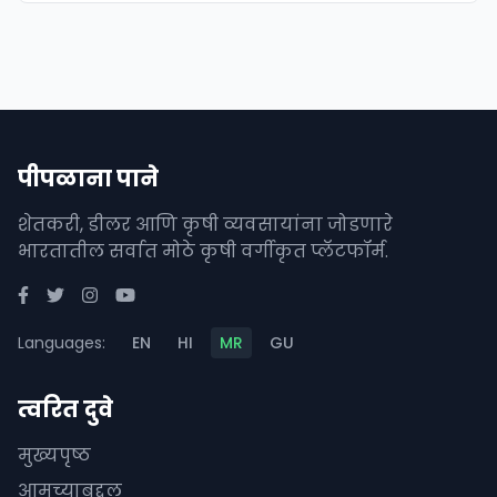
पीपळाना पाने
शेतकरी, डीलर आणि कृषी व्यवसायांना जोडणारे
भारतातील सर्वात मोठे कृषी वर्गीकृत प्लॅटफॉर्म.
Languages:
EN
HI
MR
GU
त्वरित दुवे
मुख्यपृष्ठ
आमच्याबद्दल