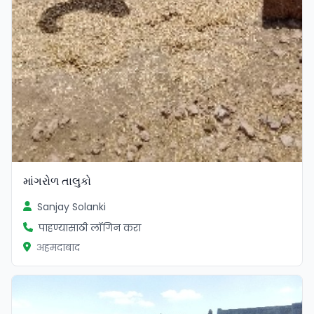
માંગરોળ તાલુકો
Sanjay Solanki
पाहण्यासाठी लॉगिन करा
अहमदाबाद