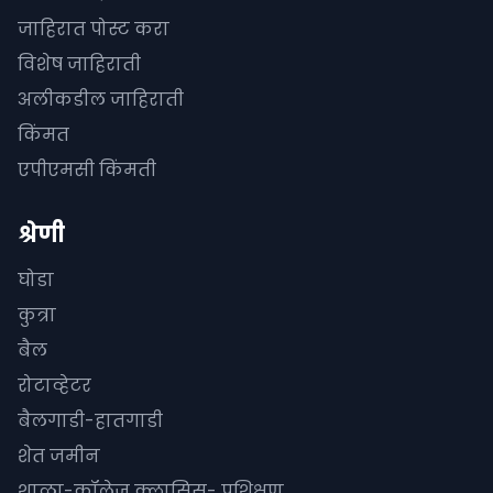
जाहिरात पोस्ट करा
विशेष जाहिराती
अलीकडील जाहिराती
किंमत
एपीएमसी किंमती
श्रेणी
घोडा
कुत्रा
बैल
रोटाव्हेटर
बैलगाडी-हातगाडी
शेत जमीन
शाळा-कॉलेज क्लासिस- प्रशिक्षण