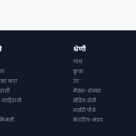
े
श्रेणी
गाय
दल
कुत्रा
ोस्ट करा
उंट
राती
मेंढ्या-शेळ्या
जाहिराती
सेंद्रिय शेती
नर्सरी पौधे
किंमती
केटरिंग-मंडप