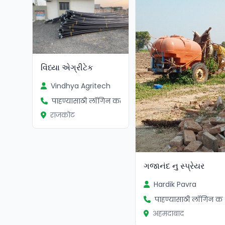
વિંધ્યા એગ્રીટેક
Vindhya Agritech
पाहण्यासाठी लॉगिन करा
राजकोट
ગજાનંદ નુ સ્પ્રેયર
Hardik Pavra
पाहण्यासाठी लॉगिन कर
अहमदाबाद