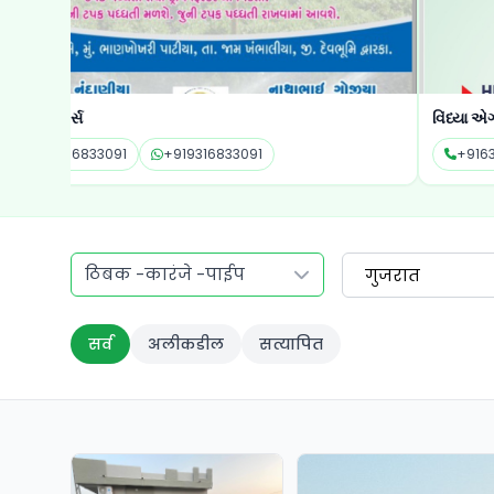
વિંધ્યા એગ્રીટેક
+916353754554
+916353754554
ठिबक -कारंजे -पाईप
गुजरात
सर्व
अलीकडील
सत्यापित