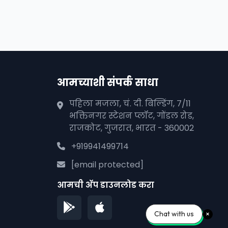
आमच्याशी संपर्क साधा
पहिला मजला, चं. दी. बिल्डिंग, 7/11
भक्तिनगर स्टेशन प्लॉट, गोंडल रोड,
राजकोट, गुजरात, भारत - 360002
+919941499714
[email protected]
आमची अ‍ॅप डाउनलोड करा
Chat with us