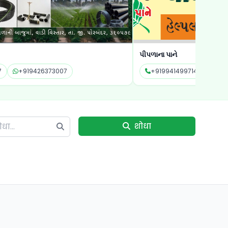
ા પાને
શ્રી રામ પોલીવિ
19941499714
+919941499714
+919825678
शोधा