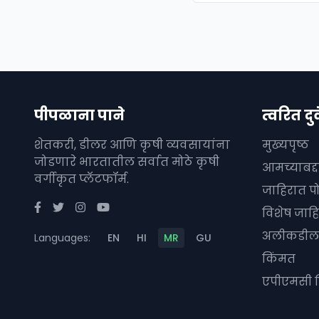
पीपळाना पाने
त्वरित दुव
शेतकरी, डीलर आणि कृषी व्यवसायांना
मुख्यपृष्ठ
जोडणारे भारतातील सर्वात मोठे कृषी
आमच्याबद्
वर्गीकृत प्लॅटफॉर्म.
जाहिरात प
विशेष जाहि
अलीकडील 
Languages:
EN
HI
MR
GU
किंमत
एपीएमसी 