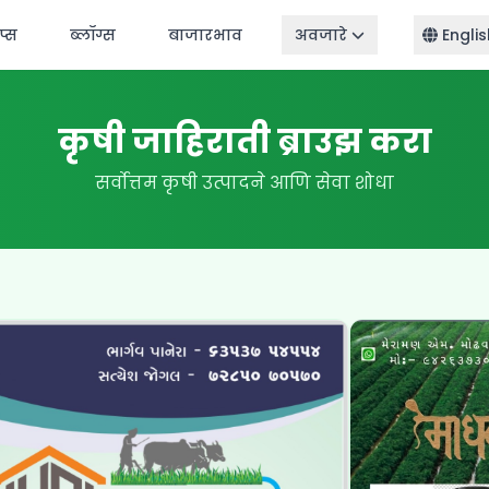
ॅप्स
ब्लॉग्स
बाजारभाव
अवजारे
Englis
कृषी जाहिराती ब्राउझ करा
सर्वोत्तम कृषी उत्पादने आणि सेवा शोधा