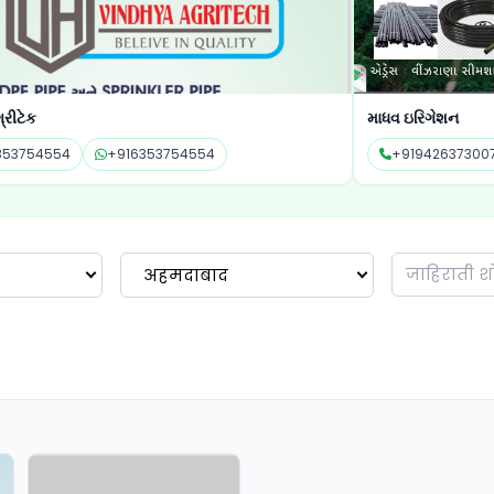
માધવ ઇરિગેશન
પીપળાન
+919426373007
+919426373007
+9
अहमदाबाद