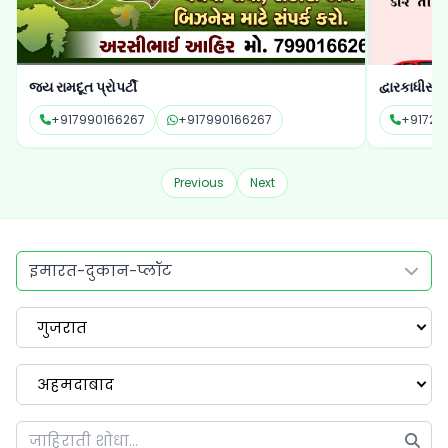
દ્વારકાધીસ ઓટો કાર
શિવ લહેરી 
+917202021031
+917202021031
+91987
Previous
Next
इमारत-दुकान-प्लॉट
गुजरात
अहमदाबाद