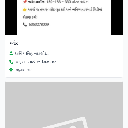
પ્લોટ
ધાર્મિક સિંહ ભાડલીયા
पाहण्यासाठी लॉगिन करा
अहमदाबाद