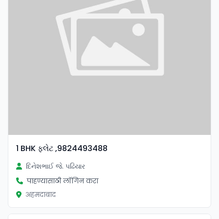
1 BHK ફલેટ ,9824493488
દિનેશભાઈ જે. પઢિયાર
पाहण्यासाठी लॉगिन करा
अहमदाबाद