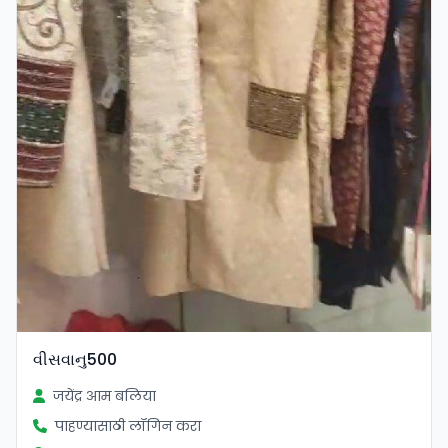
વીસવાનુ500
जयेंद्र आम बलिया
पाहण्यासाठी लॉगिन करा