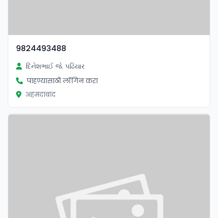
9824493488
દિનેશભાઈ જે. પઢિયાર
पाहण्यासाठी लॉगिन करा
अहमदाबाद