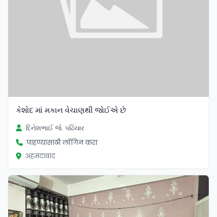
કેશોદ માં મકાન વેચાણથી જોઈએ છે
દિનેશભાઈ જે. પઢિયાર
पाहण्यासाठी लॉगिन करा
अहमदाबाद