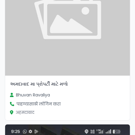
અમદાવાદ મા પ્રોપર્ટી માટે મળો
Bhuvan Ravaliya
पाहण्यासाठी लॉगिन करा
अहमदाबाद