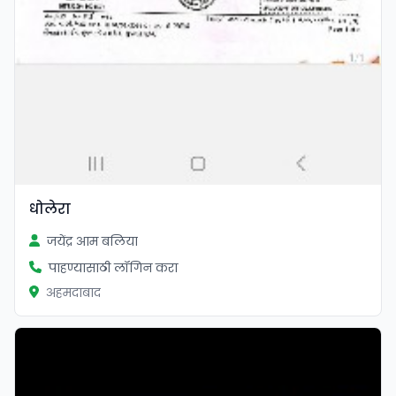
धोलेरा
जयेंद्र आम बलिया
पाहण्यासाठी लॉगिन करा
अहमदाबाद