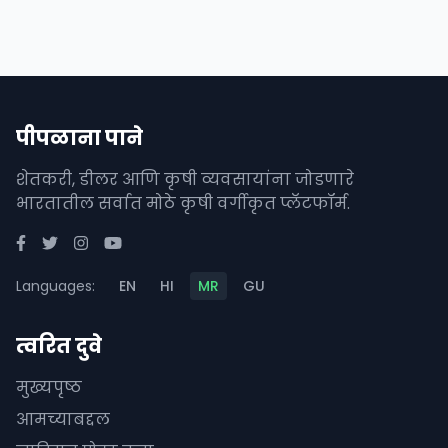
पीपळाना पाने
शेतकरी, डीलर आणि कृषी व्यवसायांना जोडणारे
भारतातील सर्वात मोठे कृषी वर्गीकृत प्लॅटफॉर्म.
Languages:
EN
HI
MR
GU
त्वरित दुवे
मुख्यपृष्ठ
आमच्याबद्दल