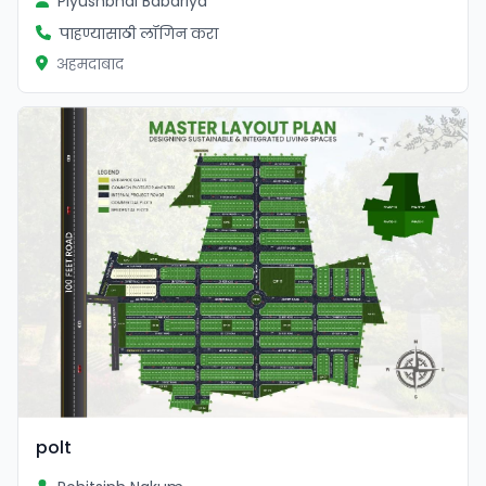
Piyushbhai Babariya
पाहण्यासाठी लॉगिन करा
अहमदाबाद
polt