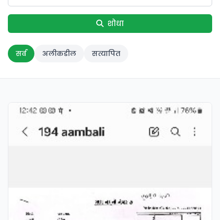
शोधा
सर्व
अलीकडील
सत्यापित