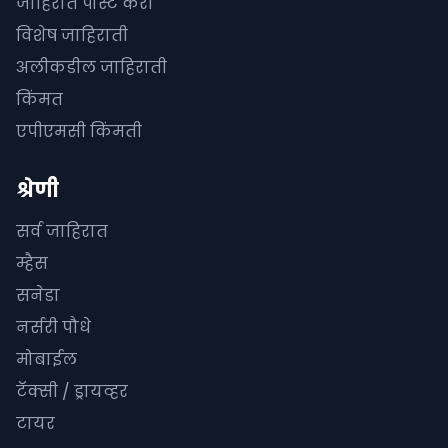
जाहिरात पोस्ट करा
विशेष जाहिराती
अलीकडील जाहिराती
किंमत
एपीएमसी किंमती
श्रेणी
सर्व जाहिरात
म्हैस
सनेडा
नर्सरी पौधे
मोबाईल
टॅक्सी / ड्रायव्हर
टायर