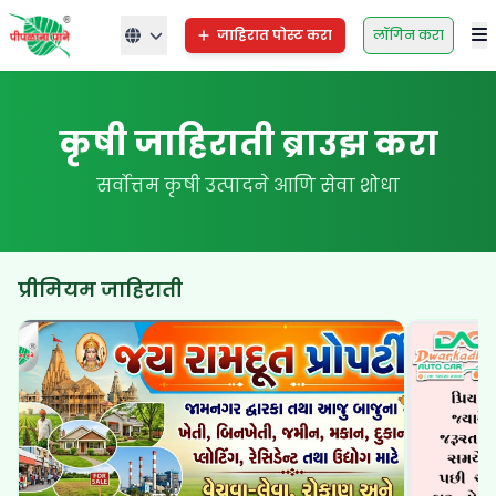
जाहिरात पोस्ट करा
लॉगिन करा
कृषी जाहिराती ब्राउझ करा
सर्वोत्तम कृषी उत्पादने आणि सेवा शोधा
प्रीमियम जाहिराती