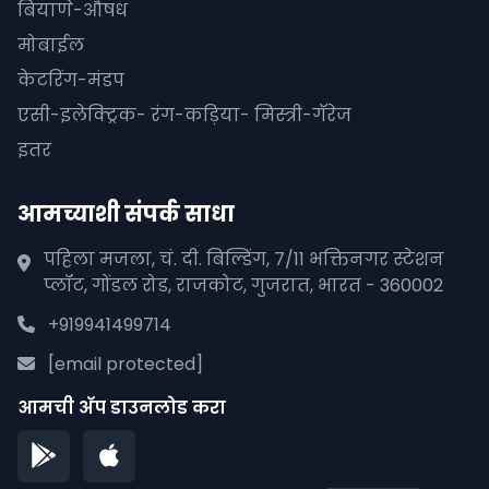
बियाणे-औषध
मोबाईल
केटरिंग-मंडप
एसी-इलेक्ट्रिक- रंग-कड़िया- मिस्त्री-गॅरेज
इतर
आमच्याशी संपर्क साधा
पहिला मजला, चं. दी. बिल्डिंग, 7/11 भक्तिनगर स्टेशन
प्लॉट, गोंडल रोड, राजकोट, गुजरात, भारत - 360002
+919941499714
[email protected]
आमची अ‍ॅप डाउनलोड करा