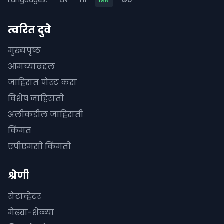
Languages:
EN
HI
MR
GU
त्वरित दुवे
मुख्यपृष्ठ
आमच्याबद्दल
जाहिरात पोस्ट करा
विशेष जाहिराती
अलीकडील जाहिराती
किंमत
एपीएमसी किंमती
श्रेणी
रोटाव्हेटर
मेंढ्या-शेळ्या