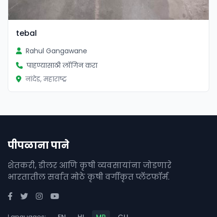
tebal
Rahul Gangawane
पाहण्यासाठी लॉगिन करा
नांदेड, महाराष्ट्र
पीपळाना पाने
शेतकरी, डीलर आणि कृषी व्यवसायांना जोडणारे
भारतातील सर्वात मोठे कृषी वर्गीकृत प्लॅटफॉर्म.