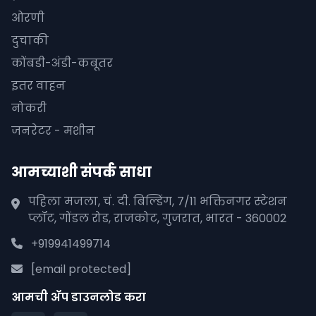
ओरणी
दुचाकी
कोंबडी-अंडी-कबूतर
इतर वाहन
नोकरी
जनरेटर - मशीन
आमच्याशी संपर्क साधा
पहिला मजला, चं. दी. बिल्डिंग, 7/11 भक्तिनगर स्टेशन
प्लॉट, गोंडल रोड, राजकोट, गुजरात, भारत - 360002
+919941499714
[email protected]
आमची अ‍ॅप डाउनलोड करा