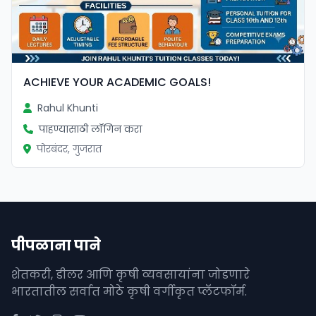
ACHIEVE YOUR ACADEMIC GOALS!
Rahul Khunti
पाहण्यासाठी लॉगिन करा
पोरबंदर, गुजरात
पीपळाना पाने
शेतकरी, डीलर आणि कृषी व्यवसायांना जोडणारे
भारतातील सर्वात मोठे कृषी वर्गीकृत प्लॅटफॉर्म.