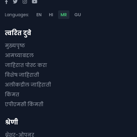
Languages:
EN
HI
MR
GU
त्वरित दुवे
मुख्यपृष्ठ
आमच्याबद्दल
जाहिरात पोस्ट करा
विशेष जाहिराती
अलीकडील जाहिराती
किंमत
एपीएमसी किंमती
श्रेणी
थ्रेशर-ओपनर