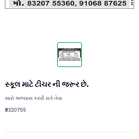
સ્કૂલ માટે ટીચર ની જરૂર છે.
સારો અભ્યાસ કરવી સકે તેવા
₹8320755