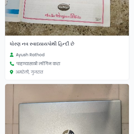
ધોરણ નવ સ્વાધ્યાયપોથી હિન્દી છે
Ayush Rathod
पाहण्यासाठी लॉगिन करा
अमरेली, गुजरात