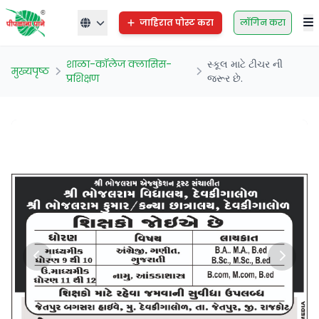
जाहिरात पोस्ट करा
लॉगिन करा
शाळा-कॉलेज क्लासिस-
સ્કૂલ માટે ટીચર ની
मुख्यपृष्ठ
प्रशिक्षण
જરૂર છે.