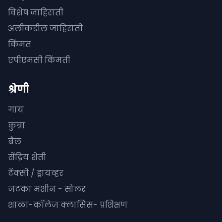
विशेष जाहिराती
अलीकडील जाहिराती
किंमत
एपीएमसी किंमती
श्रेणी
गाय
कुत्रा
बैल
सेंद्रिय शेती
टॅक्सी / ड्रायव्हर
जटका मशीन - सोलर
शाळा-कॉलेज क्लासिस- प्रशिक्षण