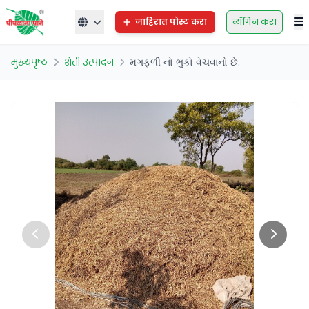
जाहिरात पोस्ट करा
लॉगिन करा
मुख्यपृष्ठ
शेती उत्पादन
મગફળી નો ભુકો વેચવાનો છે.