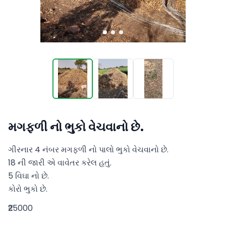
મગફળી નો ભુકો વેચવાનો છે.
ગીરનાર 4 નંબર મગફળી નો પાલો ભુકો વેચવાનો છે. 

18 ની જારી એ વાવેતર કરેલ હતું. 

5 વિઘા નો છે. 

કોરો ભુકો છે.
₹25000