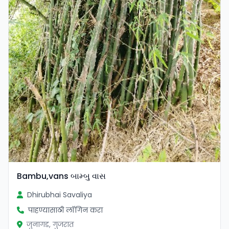
Bambu,vans બામ્બુ વાસ
Dhirubhai Savaliya
पाहण्यासाठी लॉगिन करा
जुनागड, गुजरात