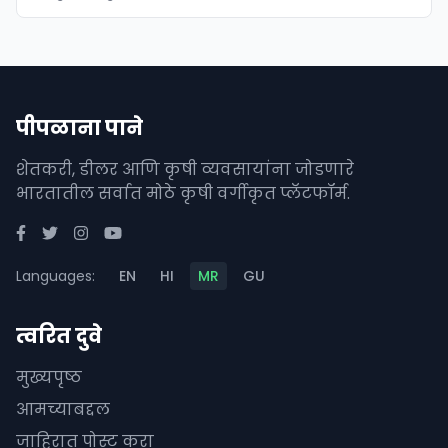
पीपळाना पाने
शेतकरी, डीलर आणि कृषी व्यवसायांना जोडणारे
भारतातील सर्वात मोठे कृषी वर्गीकृत प्लॅटफॉर्म.
Languages:
EN
HI
MR
GU
त्वरित दुवे
मुख्यपृष्ठ
आमच्याबद्दल
जाहिरात पोस्ट करा