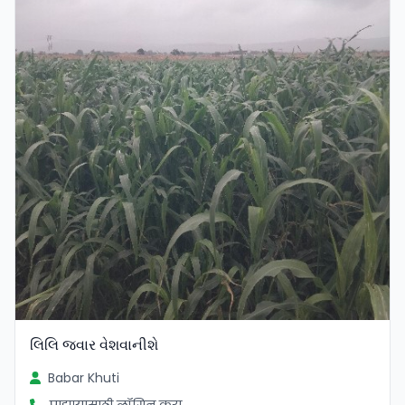
લિલિ જવાર વેશવાનીશે
Babar Khuti