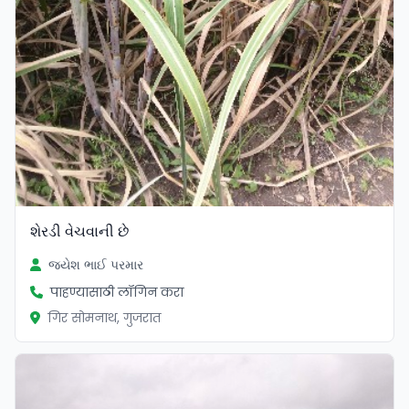
શેરડી વેચવાની છે
જયેશ ભાઈ પરમાર
पाहण्यासाठी लॉगिन करा
गिर सोमनाथ, गुजरात