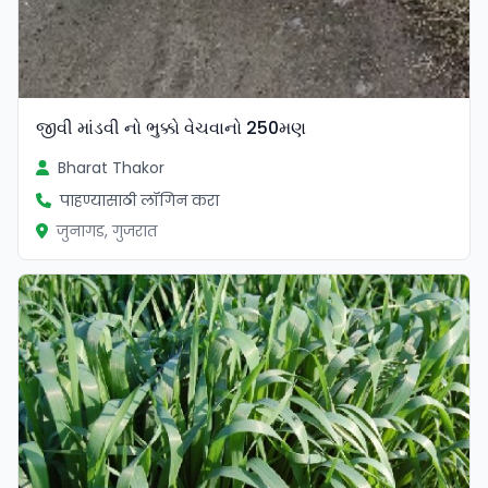
જીવી માંડવી નો ભુક્કો વેચવાનો 250મણ
Bharat Thakor
पाहण्यासाठी लॉगिन करा
जुनागड, गुजरात