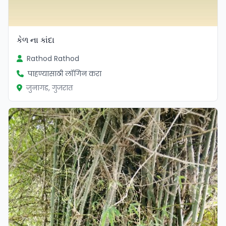
કેળ ના કાંદા
Rathod Rathod
पाहण्यासाठी लॉगिन करा
जुनागड, गुजरात