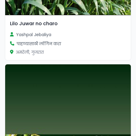
Lilo Juwar no charo
Yashpal Jebaliya
पाहण्यासाठी लॉगिन करा
अमरेली, गुजरात