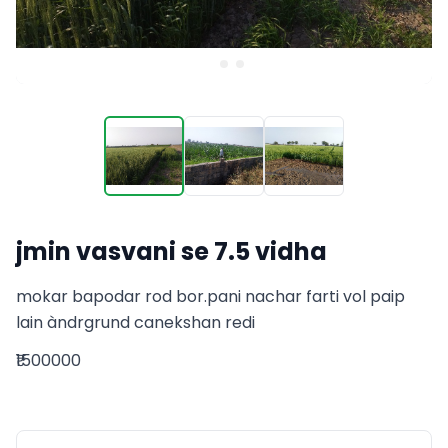
jmin vasvani se 7.5 vidha
mokar bapodar rod bor.pani nachar farti vol paip 
lain àndrgrund canekshan redi
₹1500000