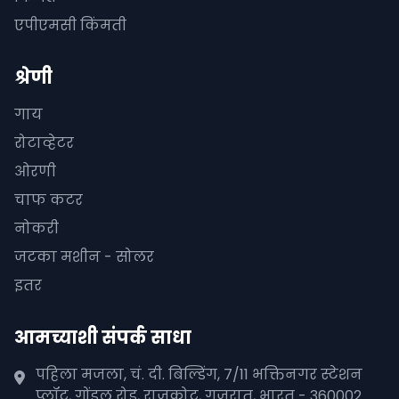
एपीएमसी किंमती
श्रेणी
गाय
रोटाव्हेटर
ओरणी
चाफ कटर
नोकरी
जटका मशीन - सोलर
इतर
आमच्याशी संपर्क साधा
पहिला मजला, चं. दी. बिल्डिंग, 7/11 भक्तिनगर स्टेशन
प्लॉट, गोंडल रोड, राजकोट, गुजरात, भारत - 360002