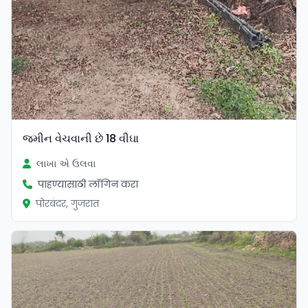
જમીન વેચવાની છે 18 વીઘા
લાખા એ ઉલવા
पाहण्यासाठी लॉगिन करा
पोरबंदर, गुजरात