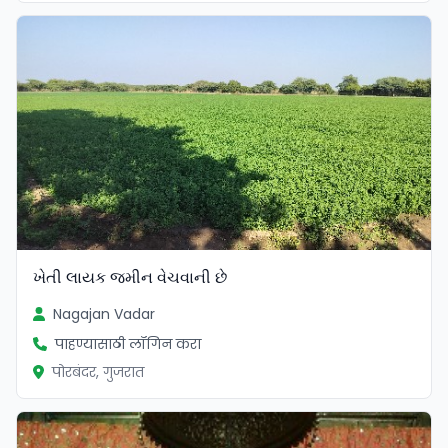
ખેતી લાયક જમીન વેચવાની છે
Nagajan Vadar
पाहण्यासाठी लॉगिन करा
पोरबंदर, गुजरात