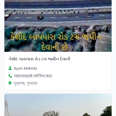
કેશોદ બાયપાસ રોડ ટચ જમીન દેવાની
Ayan Mahida
पाहण्यासाठी लॉगिन करा
जुनागड, गुजरात