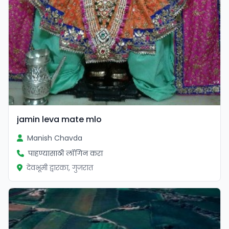
jamin leva mate mlo
Manish Chavda
पाहण्यासाठी लॉगिन करा
देवभूमी द्वारका, गुजरात