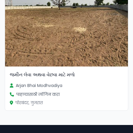
જમીન લેવા અથવા વેછવા માટે મળો
Arjan Bhai Modhvadiya
पाहण्यासाठी लॉगिन करा
पोरबंदर, गुजरात