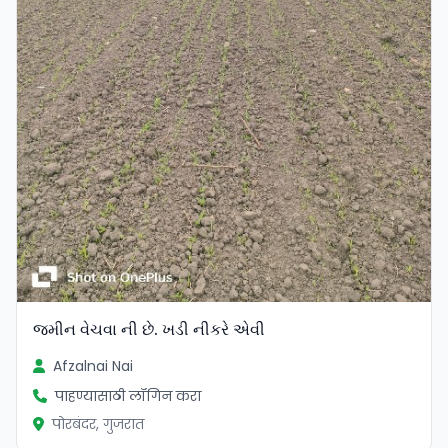
જમીન વેચવા ની છે. ખડી નીકરે એવી
Afzalnai Nai
पाहण्यासाठी लॉगिन करा
पोरबंदर, गुजरात