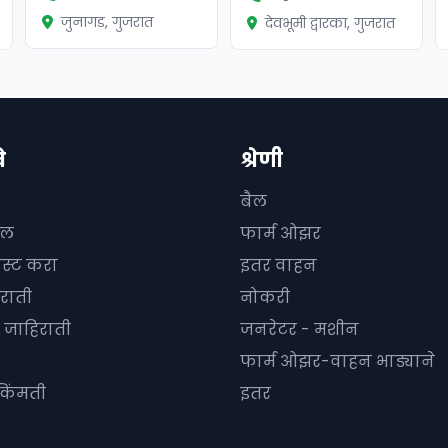
जुनागड, गुजरात
देवभूमी द्वारका, गुजरात
े
श्रेणी
बैल
दल
फार्म ओझर
ोस्ट करा
इतर वाहन
राती
नोकरी
जाहिराती
जनरेटर - मशीन
फार्म ओझर-वाहन भाड्याने
किंमती
इतर