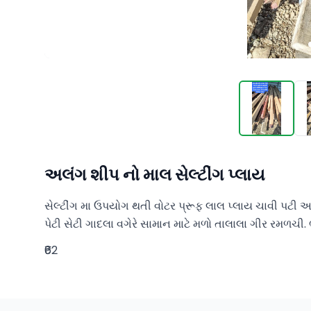
અલંગ શીપ નો માલ સેલ્ટીંગ પ્લાય
સેલ્ટીંગ મા ઉપયોગ થતી વોટર પ્રૂફ લાલ પ્લાય ચાવી પટી અ
પેટી સેટી ગાદલા વગેરે સામાન માટે મળો તાલાલા ગીર રમળચ
₹62