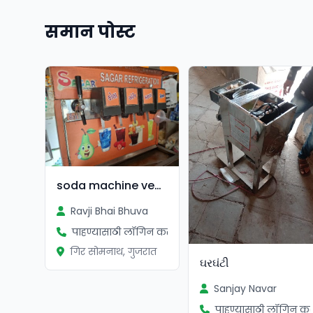
समान पोस्ट
soda machine vechvanu chhe
Ravji Bhai Bhuva
पाहण्यासाठी लॉगिन करा
गिर सोमनाथ, गुजरात
ઘરઘંટી
Sanjay Navar
पाहण्यासाठी लॉगिन कर