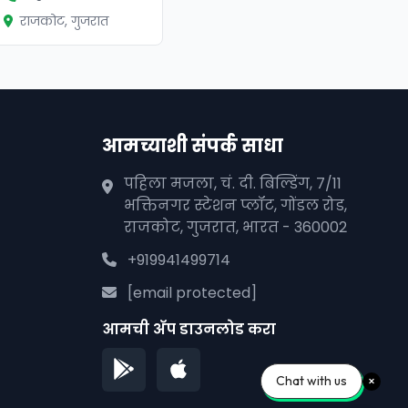
राजकोट, गुजरात
आमच्याशी संपर्क साधा
पहिला मजला, चं. दी. बिल्डिंग, 7/11
भक्तिनगर स्टेशन प्लॉट, गोंडल रोड,
राजकोट, गुजरात, भारत - 360002
+919941499714
[email protected]
आमची अ‍ॅप डाउनलोड करा
Chat with us