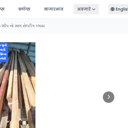
ॅप्स
ब्लॉग्स
बाजारभाव
अवजारे
Englis
શીપ નો માલ સેલ્ટીંગ પ્લાય