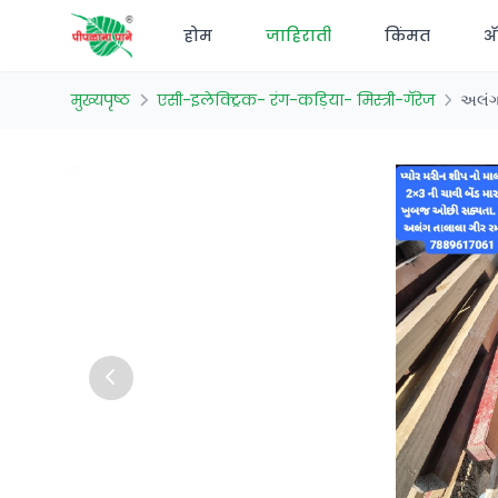
होम
जाहिराती
किंमत
अ‍
मुख्यपृष्ठ
एसी-इलेक्ट्रिक- रंग-कड़िया- मिस्त्री-गॅरेज
અલંગ 