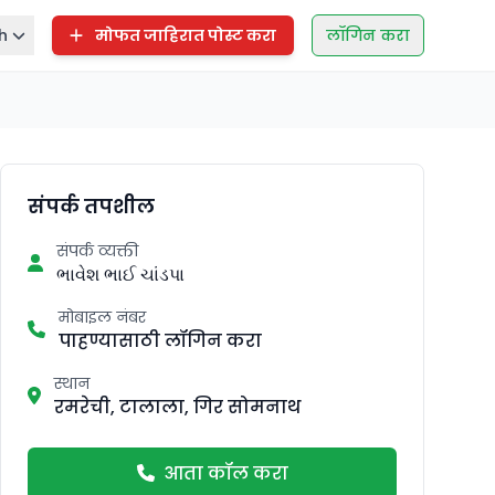
h
मोफत जाहिरात पोस्ट करा
लॉगिन करा
संपर्क तपशील
संपर्क व्यक्ती
ભાવેશ ભાઈ ચાંડપા
मोबाइल नंबर
पाहण्यासाठी लॉगिन करा
स्थान
रमरेची, टालाला, गिर सोमनाथ
आता कॉल करा