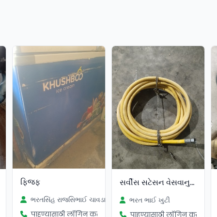
ફિજફ
સર્વીસ સટેસન વેસવાનુ છે
ભરતસિંહ રાજસિભાઈ ચાવડા
ભરત ભાઈ ખુટી
पाहण्यासाठी लॉगिन करा
ा
पाहण्यासाठी लॉगिन करा