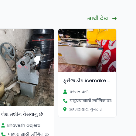
साथी देखा
ફ્રીજ ડીપ icemake કંપની
પરબત વાળા
पाहण्यासाठी लॉगिन करा
अहमदाबाद, गुजरात
લેથ મશીન વેસવાનુ છે
Bhavesh Gajera
पाहण्यासाठी लॉगिन करा