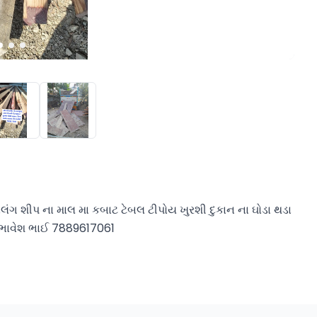
લંગ શીપ ના માલ મા કબાટ ટેબલ ટીપોય ખુરશી દુકાન ના ઘોડા થડા 
ી. ભાવેશ ભાઈ 7889617061