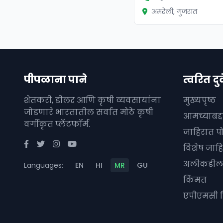
अमरेली, गुजरात
पीपळाना पाने
त्वरित दुव
शेतकरी, डीलर आणि कृषी व्यवसायांना
मुख्यपृष्ठ
जोडणारे भारतातील सर्वात मोठे कृषी
आमच्याबद्
वर्गीकृत प्लॅटफॉर्म.
जाहिरात प
विशेष जाहि
अलीकडील 
Languages:
EN
HI
MR
GU
किंमत
एपीएमसी 