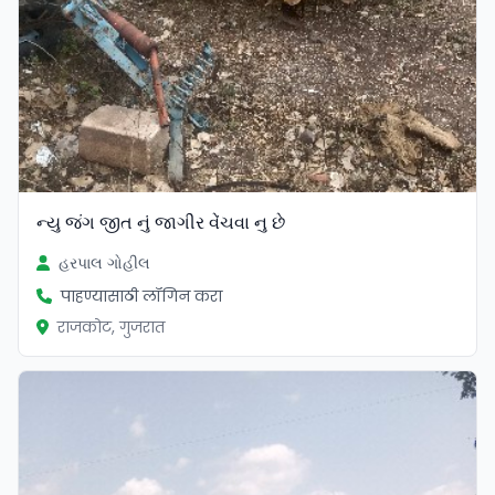
ન્યુ જંગ જીત નું જાગીર વેંચવા નુ છે
હરપાલ ગોહીલ
पाहण्यासाठी लॉगिन करा
राजकोट, गुजरात