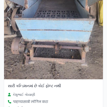
સારી કન્ડિશનમાં છે કોઈ ફોલ્ટ નથી
કેશુભાઈ ગોયાણી
पाहण्यासाठी लॉगिन करा