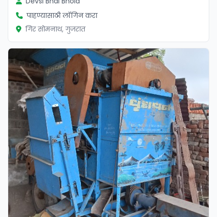
Devsi Bhai Bhola
पाहण्यासाठी लॉगिन करा
गिर सोमनाथ, गुजरात