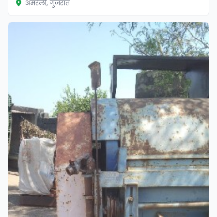
अमरेली, गुजरात