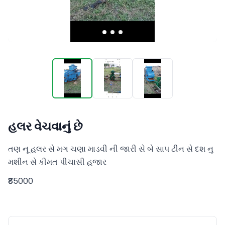
હલર વેચવાનું છે
તણ નૂ હલર સે મગ ચણા માડવી ની જારી સે બે સાપ ટીન સે દશ નુ 
મશીન સે કીમત પીચાસી હજાર
₹85000