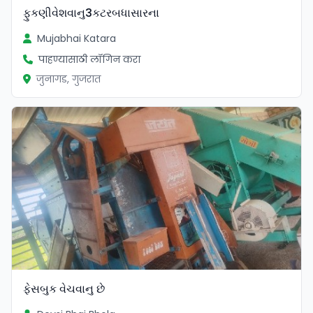
ફુકણીવેશવાનુ3કટરબધાસારના
Mujabhai Katara
पाहण्यासाठी लॉगिन करा
जुनागड, गुजरात
ફેસબુક વેચવાનુ છે