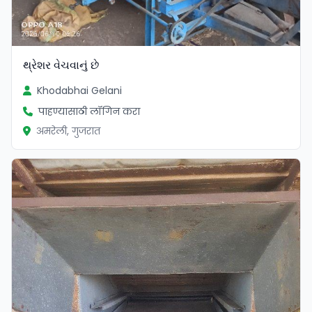
થ્રેશર વેચવાનું છે
Khodabhai Gelani
पाहण्यासाठी लॉगिन करा
अमरेली, गुजरात