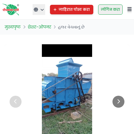
जाहिरात पोस्ट करा
लॉगिन करा
मुख्यपृष्ठ
थ्रेशर-ओपनर
હલર વેચવાનું છે