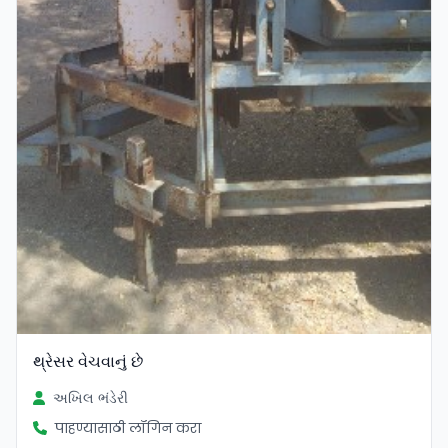
થ્રેસર વેચવાનું છે
અખિલ ભંડેરી
पाहण्यासाठी लॉगिन करा