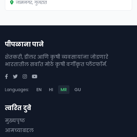
जामनगर, गुजरात
पीपळाना पाने
शेतकरी, डीलर आणि कृषी व्यवसायांना जोडणारे
भारतातील सर्वात मोठे कृषी वर्गीकृत प्लॅटफॉर्म.
Languages:
EN
HI
MR
GU
त्वरित दुवे
मुख्यपृष्ठ
आमच्याबद्दल