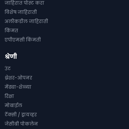
जाहिरात पोस्ट करा
विशेष जाहिराती
अलीकडील जाहिराती
किंमत
एपीएमसी किंमती
श्रेणी
उंट
थ्रेशर-ओपनर
मेंढ्या-शेळ्या
रिक्षा
मोबाईल
टॅक्सी / ड्रायव्हर
जेसीबी पोकलेन