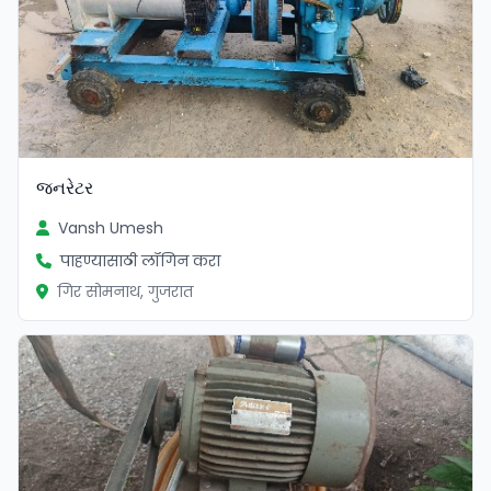
જનરેટર
Vansh Umesh
पाहण्यासाठी लॉगिन करा
गिर सोमनाथ, गुजरात