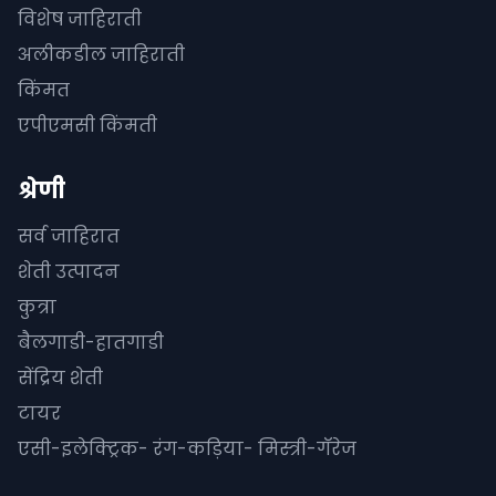
विशेष जाहिराती
अलीकडील जाहिराती
किंमत
एपीएमसी किंमती
श्रेणी
सर्व जाहिरात
शेती उत्पादन
कुत्रा
बैलगाडी-हातगाडी
सेंद्रिय शेती
टायर
एसी-इलेक्ट्रिक- रंग-कड़िया- मिस्त्री-गॅरेज