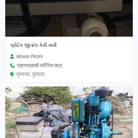
પ્રોટેક જી ૪૫ કેવી સર્વો
Alnoor Pirani
पाहण्यासाठी लॉगिन करा
जुनागड, गुजरात