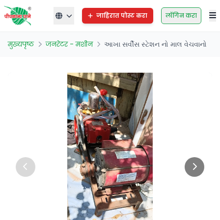
जाहिरात पोस्ट करा
लॉगिन करा
मुख्यपृष्ठ
जनरेटर - मशीन
આખા સર્વીસ સ્ટેશન નો માલ વેચવાનો