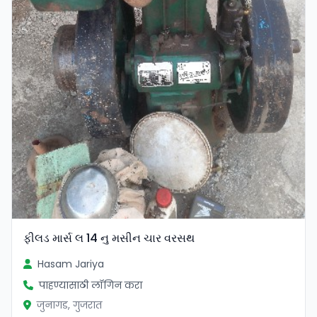
ફીલડ માર્સ લ 14 નુ મસીન ચાર વરસથ
Hasam Jariya
पाहण्यासाठी लॉगिन करा
जुनागड, गुजरात