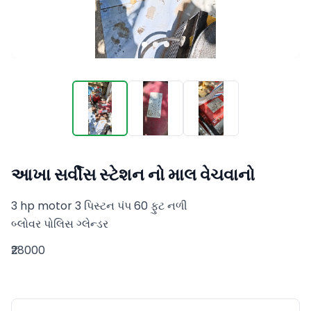
આખા સર્વીસ સ્ટેશન નો માલ વેચવાનો
3 hp motor 3 પિસ્ટન પંપ 60 ફુટ નળી  

બ્લોવર પોલિસ ગ્લેન્ડર
₹28000