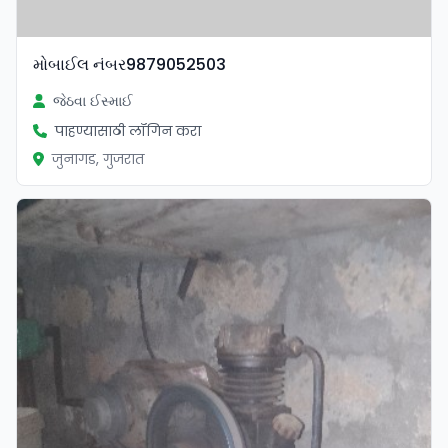
મોબાઈલ નંબર9879052503
જેઠવા ઈસ્માઈ
पाहण्यासाठी लॉगिन करा
जुनागड, गुजरात