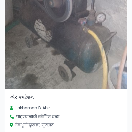
એર કપરેશન
Lakhaman D Ahir
पाहण्यासाठी लॉगिन करा
देवभूमी द्वारका, गुजरात