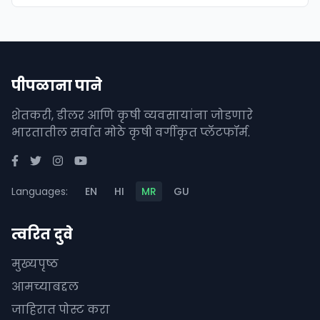
पीपळाना पाने
शेतकरी, डीलर आणि कृषी व्यवसायांना जोडणारे
भारतातील सर्वात मोठे कृषी वर्गीकृत प्लॅटफॉर्म.
Languages:
EN
HI
MR
GU
त्वरित दुवे
मुख्यपृष्ठ
आमच्याबद्दल
जाहिरात पोस्ट करा