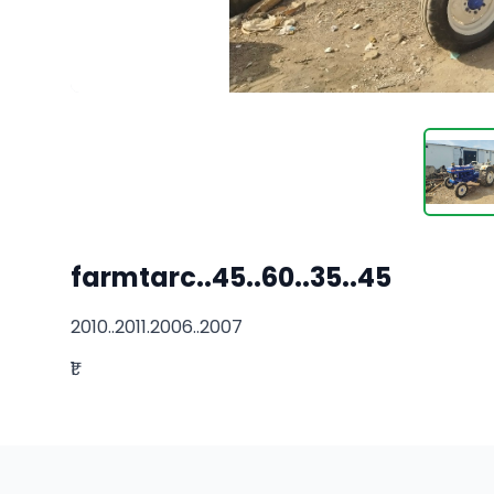
farmtarc..45..60..35..45
2010..2011.2006..2007
₹1