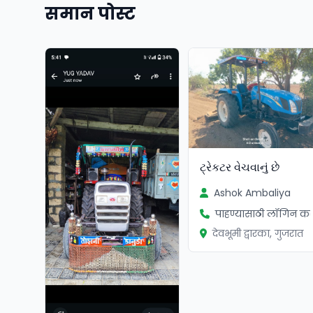
समान पोस्ट
ટ્રેકટર વેચવાનું છે
Ashok Ambaliya
पाहण्यासाठी लॉगिन कर
देवभूमी द्वारका, गुजरात