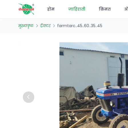
होम
जाहिराती
किंमत
अ‍
मुख्यपृष्ठ
ट्रॅक्टर
farmtarc..45..60..35..45