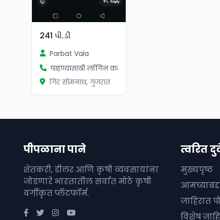
241 પી.ડી
Parbat Vala
पाहण्यासाठी लॉगिन करा
गिर सोमनाथ, गुजरात
पीपळाना पाने
त्वरित दुव
शेतकरी, डीलर आणि कृषी व्यवसायांना
मुख्यपृष्ठ
जोडणारे भारतातील सर्वात मोठे कृषी
आमच्याबद्
वर्गीकृत प्लॅटफॉर्म.
जाहिरात प
विशेष जाहि