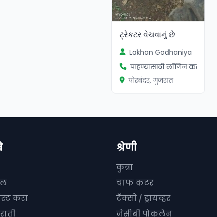
ટ્રેકટર વેચવાનું છે
Lakhan Godhaniya
पाहण्यासाठी लॉगिन करा
पोरबंदर, गुजरात
े
श्रेणी
कुत्रा
दल
चाफ कटर
ोस्ट करा
टॅक्सी / ड्रायव्हर
राती
जेसीबी पोकलेन