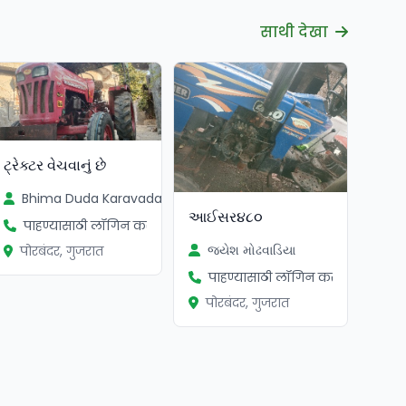
साथी देखा
ટ્રેક્ટર વેચવાનું છે
Bhima Duda Karavadara
આઈસર૪૮૦
पाहण्यासाठी लॉगिन करा
જયેશ મોઢવાડિયા
पोरबंदर, गुजरात
पाहण्यासाठी लॉगिन करा
पोरबंदर, गुजरात