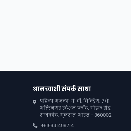
आमच्याशी संपर्क साधा
पहिला मजला, चं. दी. बिल्डिंग, 7/11
भक्तिनगर स्टेशन प्लॉट, गोंडल रोड,
राजकोट, गुजरात, भारत - 360002
+919941499714