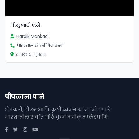
બીસુ ભાઈ કાઠી
Hardik Mankad
पाहण्यासाठी लॉगिन करा
राजकोट, गुजरात
पीपळाना पाने
शेतकरी, डीलर आणि कृषी व्यवसायांना जोडणारे
भारतातील सर्वात मोठे कृषी वर्गीकृत प्लॅटफॉर्म.