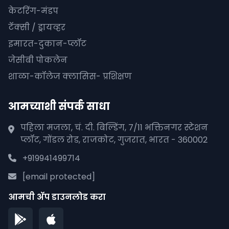
केटरिंग-मंडप
टॅक्सी / ड्रायव्हर
इमारत-दुकान-प्लॉट
जेसीबी पोकलेन
शाळा-कॉलेज क्लासिस- प्रशिक्षण
आमच्याशी संपर्क साधा
पहिला मजला, चं. दी. बिल्डिंग, 7/11 भक्तिनगर स्टेशन
प्लॉट, गोंडल रोड, राजकोट, गुजरात, भारत - 360002
+919941499714
[email protected]
आमची अ‍ॅप डाउनलोड करा