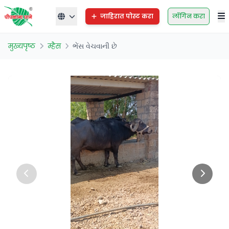
जाहिरात पोस्ट करा
लॉगिन करा
मुख्यपृष्ठ
म्हैस
ભેંસ વેચવાની છે