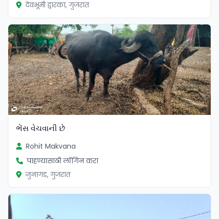
देवभूमी द्वारका, गुजरात
ભેંસ વેચવાની છે
Rohit Makvana
पाहण्यासाठी लॉगिन करा
जुनागड, गुजरात