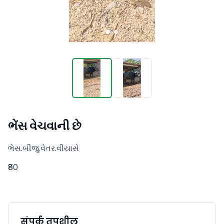
ભેંસ વેચવાની છે
ભેસ.બીજુ.વેતર.વીયાસે
₹80
संपर्क तपशील