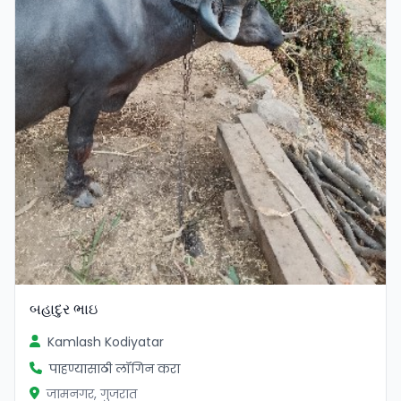
બહાદુર ભાઇ
Kamlash Kodiyatar
पाहण्यासाठी लॉगिन करा
जामनगर, गुजरात