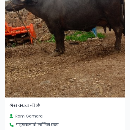
ભેંસ વેચવા ની છે
Ram Gamara
पाहण्यासाठी लॉगिन करा