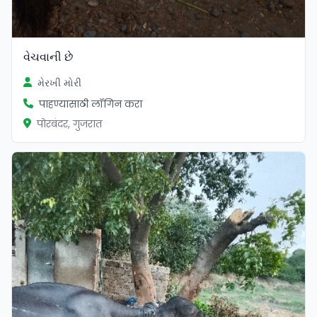
વેચવાની છે
મેરખી મોરી
पाहण्यासाठी लॉगिन करा
पोरबंदर, गुजरात