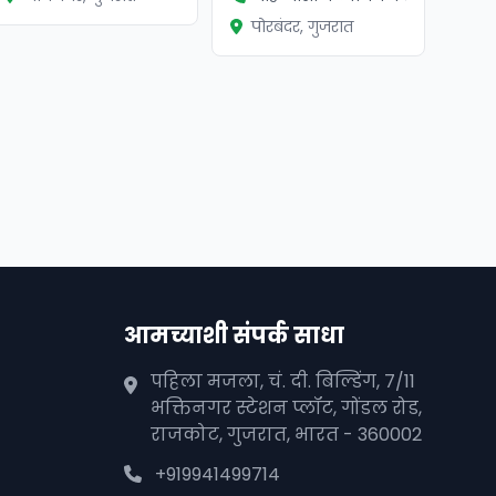
पोरबंदर, गुजरात
आमच्याशी संपर्क साधा
पहिला मजला, चं. दी. बिल्डिंग, 7/11
भक्तिनगर स्टेशन प्लॉट, गोंडल रोड,
राजकोट, गुजरात, भारत - 360002
+919941499714