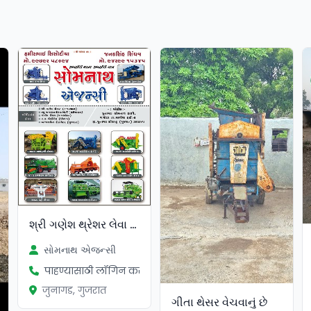
सत्यापित
શ્રી ગણેશ થ્રેશર લેવા માટે મળો
સોમનાથ એજન્સી
पाहण्यासाठी लॉगिन करा
जुनागड, गुजरात
ગીતા થેસર વેચવાનું છે