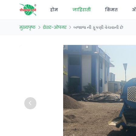
होम
जाहिराती
किंमत
अ‍
मुख्यपृष्ठ
थ्रेशर-ओपनर
બજાજ ની ફૂકણી વેચવાની છે