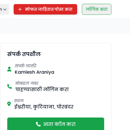
h
मोफत जाहिरात पोस्ट करा
लॉगिन करा
संपर्क तपशील
संपर्क व्यक्ती
Kamlesh Araniya
मोबाइल नंबर
पाहण्यासाठी लॉगिन करा
स्थान
ईश्वरीया, कुटियाना, पोरबंदर
आता कॉल करा