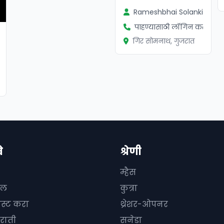
Rameshbhai Solanki
पाहण्यासाठी लॉगिन करा
गिर सोमनाथ, गुजरात
ा
े
श्रेणी
म्हैस
दल
कुत्रा
ोस्ट करा
थ्रेशर-ओपनर
राती
सनेडा