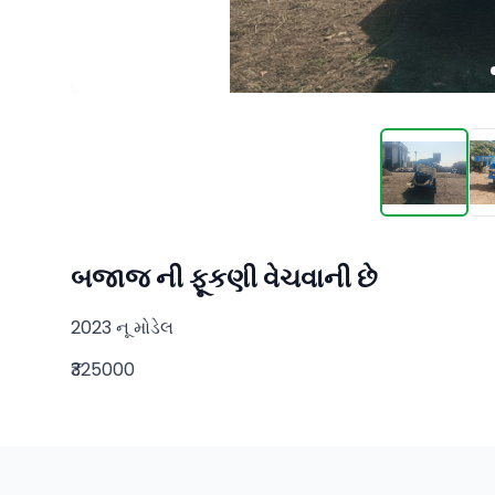
બજાજ ની ફૂકણી વેચવાની છે
2023 નૂ મોડેલ
₹325000