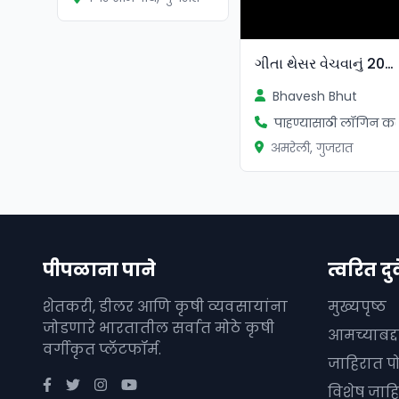
ગીતા થેસર વેચવાનું 2024
Bhavesh Bhut
पाहण्यासाठी लॉगिन कर
अमरेली, गुजरात
पीपळाना पाने
त्वरित दुव
शेतकरी, डीलर आणि कृषी व्यवसायांना
मुख्यपृष्ठ
जोडणारे भारतातील सर्वात मोठे कृषी
आमच्याबद्
वर्गीकृत प्लॅटफॉर्म.
जाहिरात प
विशेष जाहि