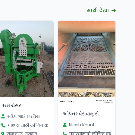
साथी देखा
પરમ થેસર
ઓપનર વેસવાનું સે.
સંદિપ ભાઈ મારવિયા
Nilesh Khunti
पाहण्यासाठी लॉगिन करा
जामनगर, गुजरात
पाहण्यासाठी लॉगिन करा