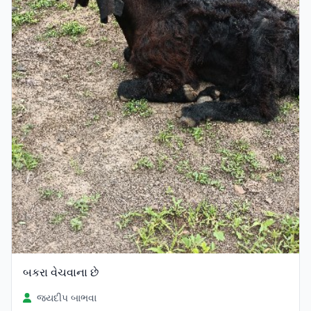
બકરા વેચવાના છે
જયદીપ બાભવા