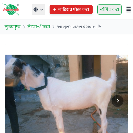
जाहिरात पोस्ट करा
लॉगिन करा
मुख्यपृष्ठ
मेंढ्या-शेळ्या
આ ત્રણ બકરા વેચવાના છે