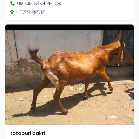
पाहण्यासाठी लॉगिन करा
अमरेली, गुजरात
totapuri bakri