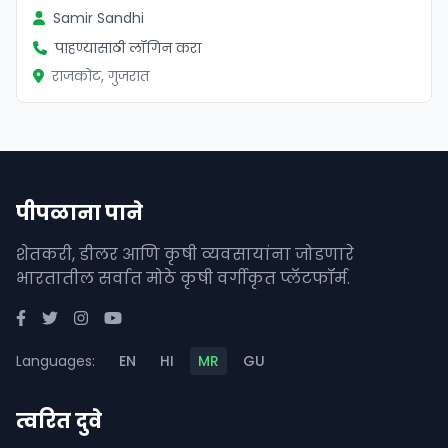
Samir Sandhi
पाहण्यासाठी लॉगिन करा
राजकोट, गुजरात
पीपळाना पाने
शेतकरी, डीलर आणि कृषी व्यवसायांना जोडणारे
भारतातील सर्वात मोठे कृषी वर्गीकृत प्लॅटफॉर्म.
Languages:
EN
HI
MR
GU
त्वरित दुवे