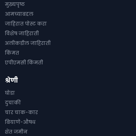
मुख्यपृष्ठ
आमच्याबद्दल
जाहिरात पोस्ट करा
विशेष जाहिराती
अलीकडील जाहिराती
किंमत
एपीएमसी किंमती
श्रेणी
घोडा
दुचाकी
चार चाक-कार
बियाणे-औषध
शेत जमीन