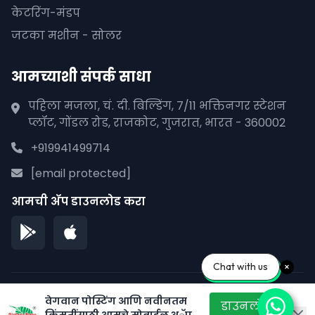
केटरिंग-मंडप
जटका मशीन - सोलर
आमच्याशी संपर्क साधा
पहिला मजला, चं. दी. बिल्डिंग, 7/11 भक्तिनगर स्टेशन
प्लॉट, गोंडल रोड, राजकोट, गुजरात, भारत - 360002
+919941499714
[email protected]
आमची अ‍ॅप डाउनलोड करा
Chat with us
© 2026 पीपळाना पाने. सर्व हक्क राखीव.
वेगवान पोस्टिंग आणि नवीनतम
डाउनलोड