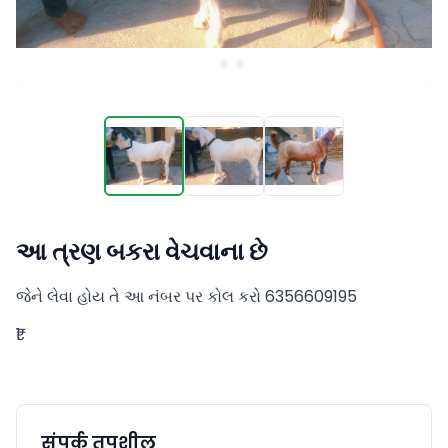
આ ત્રણ બકરા વેચવાના છે
જેને લેવા હોય તે આ નંબર પર કોલ કરો 6356609195
₹1
संपर्क तपशील