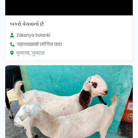
બકરો વેચવાનો છે
Zakariya Solanki
पाहण्यासाठी लॉगिन करा
जुनागड, गुजरात