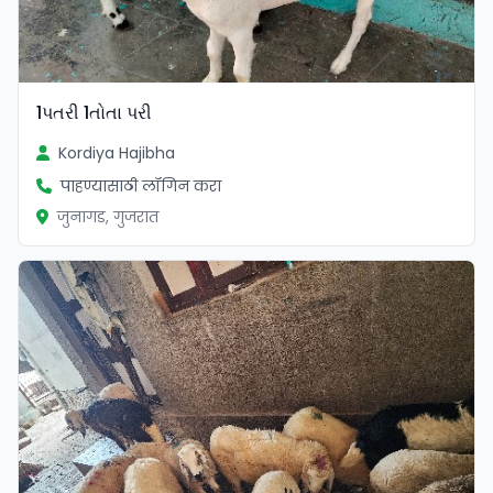
1પતરી 1તોતા પરી
Kordiya Hajibha
पाहण्यासाठी लॉगिन करा
जुनागड, गुजरात