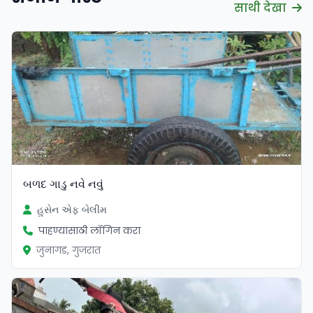
साथी देखा
બળદ ગાડુ નવે નવું
હુસેન એફ બેલીમ
पाहण्यासाठी लॉगिन करा
जुनागड, गुजरात