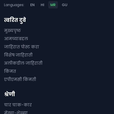
Languages:
EN
HI
MR
GU
त्वरित दुवे
मुख्यपृष्ठ
आमच्याबद्दल
जाहिरात पोस्ट करा
विशेष जाहिराती
अलीकडील जाहिराती
किंमत
एपीएमसी किंमती
श्रेणी
चार चाक-कार
मेंढ्या-शेळ्या