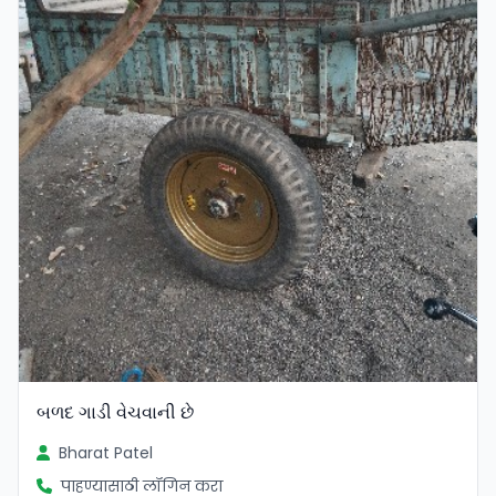
બળદ ગાડી વેચવાની છે
Bharat Patel
पाहण्यासाठी लॉगिन करा