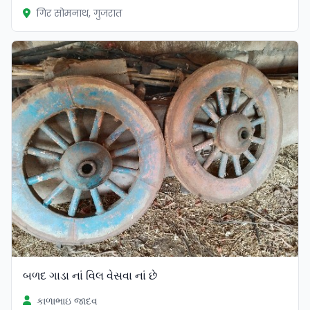
गिर सोमनाथ, गुजरात
બળદ ગાડા નાં વિલ વેસવા નાં છે
કાળાભાઇ જાદવ