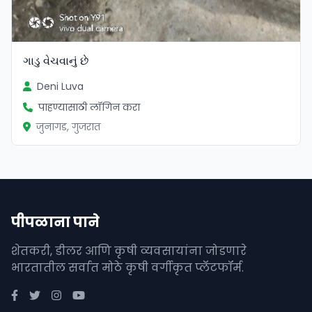
ગાડુ વેચવાનું છે
Deni Luva
पाहण्यासाठी लॉगिन करा
जुनागड, गुजरात
पीपळाना पाने
शेतकरी, डीलर आणि कृषी व्यवसायांना जोडणारे
भारतातील सर्वात मोठे कृषी वर्गीकृत प्लॅटफॉर्म.