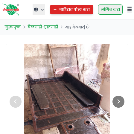
जाहिरात पोस्ट करा
लॉगिन करा
मुख्यपृष्ठ
बैलगाडी-हातगाडी
ગાડુ વેચવાનું છે