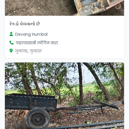
રેકડો વેચવાનો છે
Devang Humbal
पाहण्यासाठी लॉगिन करा
जुनागड, गुजरात