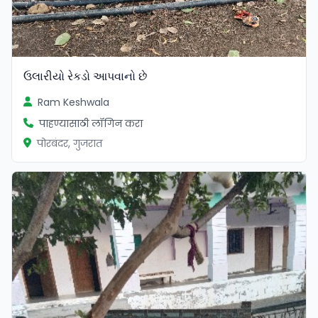
ઉલારીયો રેકડો આપવાનો છે
Ram Keshwala
पाहण्यासाठी लॉगिन करा
पोरबंदर, गुजरात