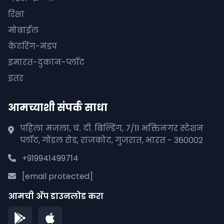
रिक्षा
मोबाईल
केटरिंग-मंडप
इमारत-दुकान-प्लॉट
इतर
आमच्याशी संपर्क साधा
पहिला मजला, चं. दी. बिल्डिंग, 7/11 भक्तिनगर स्टेशन
प्लॉट, गोंडल रोड, राजकोट, गुजरात, भारत - 360002
+919941499714
[email protected]
आमची अ‍ॅप डाउनलोड करा