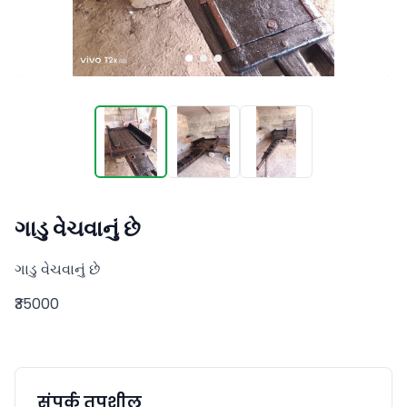
ગાડુ વેચવાનું છે
ગાડુ વેચવાનું છે
₹35000
संपर्क तपशील