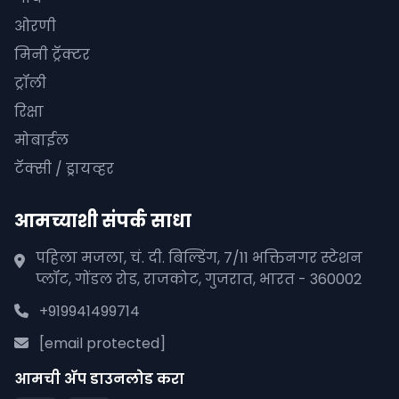
ओरणी
मिनी ट्रॅक्टर
ट्रॉली
रिक्षा
मोबाईल
टॅक्सी / ड्रायव्हर
आमच्याशी संपर्क साधा
पहिला मजला, चं. दी. बिल्डिंग, 7/11 भक्तिनगर स्टेशन
प्लॉट, गोंडल रोड, राजकोट, गुजरात, भारत - 360002
+919941499714
[email protected]
आमची अ‍ॅप डाउनलोड करा