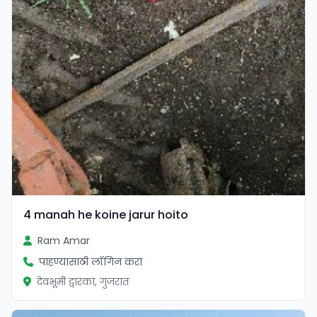
4 manah he koine jarur hoito
Ram Amar
पाहण्यासाठी लॉगिन करा
देवभूमी द्वारका, गुजरात