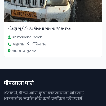
નીરણ ભૂકોલેવચ પોચના ભાવમા જામનગર
Khimanand Odich
पाहण्यासाठी लॉगिन करा
जामनगर, गुजरात
पीपळाना पाने
शेतकरी, डीलर आणि कृषी व्यवसायांना जोडणारे
भारतातील सर्वात मोठे कृषी वर्गीकृत प्लॅटफॉर्म.