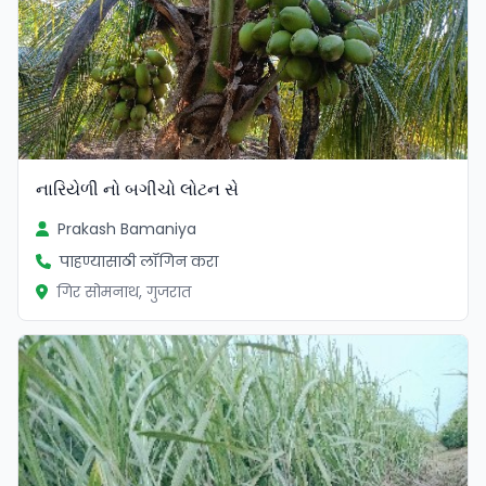
નારિયેળી નો બગીચો લોટન સે
Prakash Bamaniya
पाहण्यासाठी लॉगिन करा
गिर सोमनाथ, गुजरात