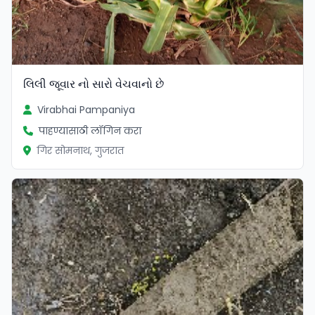
લિલી જૂવાર નો સારો વેચવાનો છે
Virabhai Pampaniya
पाहण्यासाठी लॉगिन करा
गिर सोमनाथ, गुजरात