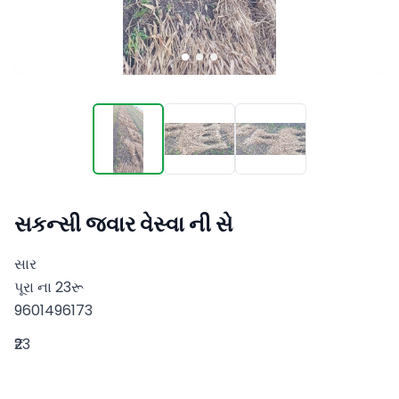
સકન્સી જ્વાર વેસ્વા ની સે
સાર 

પૂરા ના 23રૂ

9601496173
₹23