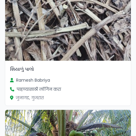
શિયાળું પાલો
Ramesh Babriya
पाहण्यासाठी लॉगिन करा
जुनागड, गुजरात