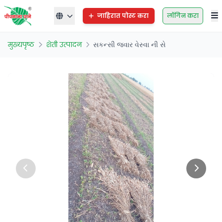
जाहिरात पोस्ट करा
लॉगिन करा
मुख्यपृष्ठ
शेती उत्पादन
સકન્સી જ્વાર વેસ્વા ની સે