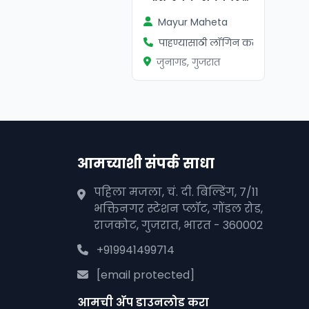
Mayur Maheta
पाहण्यासाठी लॉगिन करा
जुनागड, गुजरात
आमच्याशी संपर्क साधा
पहिला मजला, चं. दी. बिल्डिंग, 7/11
भक्तिनगर स्टेशन प्लॉट, गोंडल रोड,
राजकोट, गुजरात, भारत - 360002
+919941499714
[email protected]
आमची अ‍ॅप डाउनलोड करा