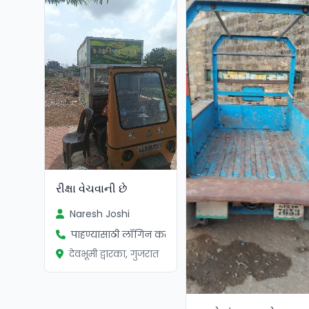
રીક્ષા વેચવાની છે
Naresh Joshi
पाहण्यासाठी लॉगिन करा
देवभूमी द्वारका, गुजरात