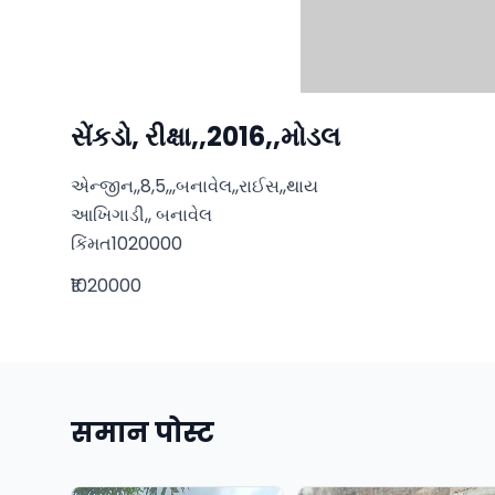
સેંકડો, રીક્ષા,,2016,,મોડલ
એન્જીન,,8,5,,,બનાવેલ,,રાઈસ,,થાય

આખિગાડી,, બનાવેલ 

કિંમત1020000
₹1020000
समान पोस्ट