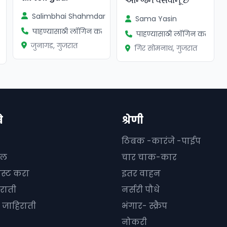
એન્જિન વેસવાનૂ છે
Salimbhai Shahmdar
Sama Yasin
पाहण्यासाठी लॉगिन करा
पाहण्यासाठी लॉगिन करा
ा
जुनागड, गुजरात
गिर सोमनाथ, गुजरात
े
श्रेणी
ठिबक -कारंजे -पाईप
दल
चार चाक-कार
ोस्ट करा
इतर वाहन
राती
नर्सरी पौधे
जाहिराती
भंगार- स्क्रैप
नोकरी