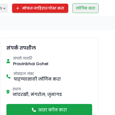
h
मोफत जाहिरात पोस्ट करा
लॉगिन करा
संपर्क तपशील
संपर्क व्यक्ती
Pravinbhai Gohel
मोबाइल नंबर
पाहण्यासाठी लॉगिन करा
स्थान
नांदरखी, मंगरोल, जुनागड
आता कॉल करा