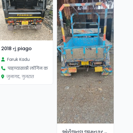
2018 નું piago
Faruk Kadu
पाहण्यासाठी लॉगिन करा
जुनागड, गुजरात
ઓરીજનલ જામનગર દેવાંગ ની ગાડી