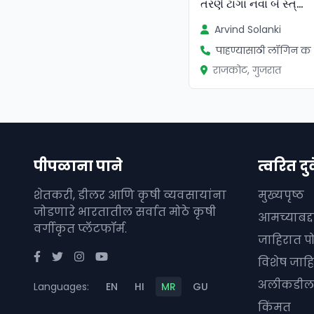
તરણે ટાંગા નવા બે સ્ત્રી એન્જિન ટ
Arvind Solanki
पाहण्यासाठी लॉगिन कर
राजकोट, गुजरात
पीपळाना पाने
त्वरित दुव
शेतकरी, डीलर आणि कृषी व्यवसायांना
मुख्यपृष्ठ
जोडणारे भारतातील सर्वात मोठे कृषी
आमच्याबद्
वर्गीकृत प्लॅटफॉर्म.
जाहिरात प
विशेष जाहि
अलीकडील 
Languages:
EN
HI
MR
GU
किंमत