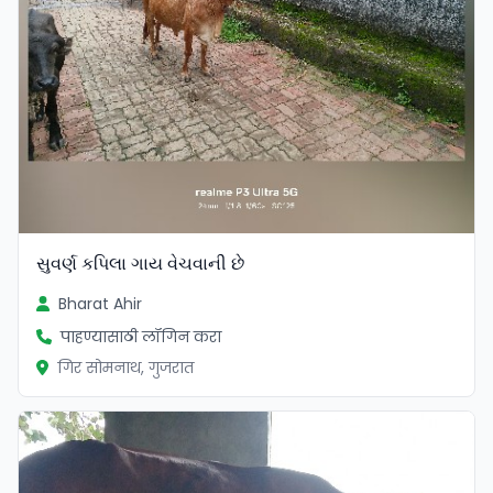
સુવર્ણ કપિલા ગાય વેચવાની છે
Bharat Ahir
पाहण्यासाठी लॉगिन करा
गिर सोमनाथ, गुजरात