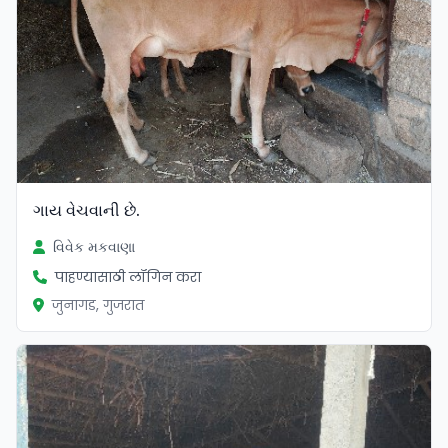
ગાય વેચવાની છે.
વિવેક મકવાણા
पाहण्यासाठी लॉगिन करा
जुनागड, गुजरात