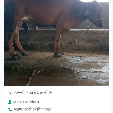
આ જરસી ગાય વેચવાની છે
Meru Odedara
पाहण्यासाठी लॉगिन करा