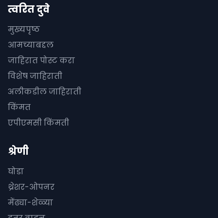
त्वरित दुवे
मुख्यपृष्ठ
आमच्याबद्दल
जाहिरात पोस्ट करा
विशेष जाहिराती
अलीकडील जाहिराती
किंमत
एपीएमसी किंमती
श्रेणी
घोडा
थ्रेशर-ओपनर
मेंढ्या-शेळ्या