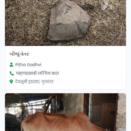
બીજું વેતર
Pitha Gadhvi
पाहण्यासाठी लॉगिन करा
देवभूमी द्वारका, गुजरात