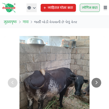
जाहिरात पोस्ट करा
लॉगिन करा
मुख्यपृष्ठ
गाय
જર્સી બોડી વેચવાની છે પેલું વેતર