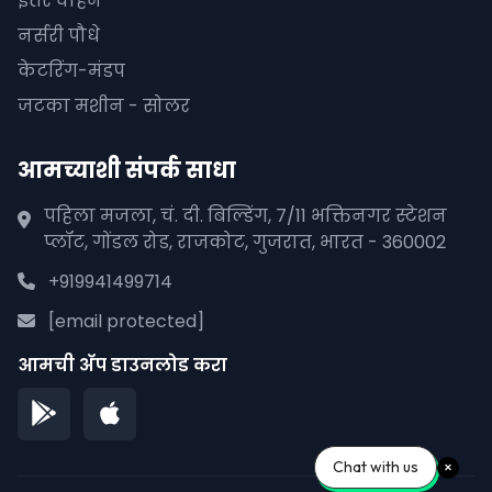
इतर वाहन
नर्सरी पौधे
केटरिंग-मंडप
जटका मशीन - सोलर
आमच्याशी संपर्क साधा
पहिला मजला, चं. दी. बिल्डिंग, 7/11 भक्तिनगर स्टेशन
प्लॉट, गोंडल रोड, राजकोट, गुजरात, भारत - 360002
+919941499714
[email protected]
आमची अ‍ॅप डाउनलोड करा
Chat with us