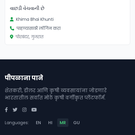
વાછડી વેચવાની છે
Khima Bhai Khunti
पाहण्यासाठी लॉगिन करा
पोरबंदर, गुजरात
पीपळाना पाने
शेतकरी, डीलर आणि कृषी व्यवसायांना जोडणारे
भारतातील सर्वात मोठे कृषी वर्गीकृत प्लॅटफॉर्म.
Languages:
EN
HI
MR
GU