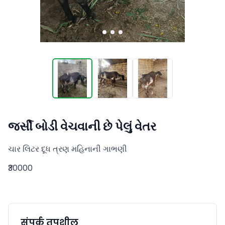
જર્સી બોડી વેચવાની છે પેલું વેતર
ચાર લિટર દૂધ ત્રણ મહિનાની ગાભણી
₹30000
संपर्क तपशील